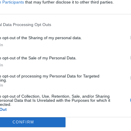
Participants
that may further disclose it to other third parties.
zy do skandynawskich wetera
o przenosin do 100 Thieves Roobet miał znaleźć się Alex "poi
l Data Processing Opt Outs
alentów w Szwecji, jego ewentualne przyjście byłoby więc s
sive. Ale już latem, w czasach CS2, 2024 roku związał się z 
o opt-out of the Sharing of my personal data.
 tym spędził tylko 11 miesięcy. Wszystko dlatego, że już w l
In
n gra po dziś dzień. Niedawno wraz z kolegami miał nawet 
am w finałowym boju z Metizportem wykręcił kosmiczny rati
o opt-out of the Sale of my Personal Data.
In
! Duńczyk obejmuje 100 Thieves
to opt-out of processing my Personal Data for Targeted
ing.
aż dwóch nazwisk. I tak prowadzącym powstającego składu b
In
era pełnić będzie debiutujący na tym stanowisku czterokrotny
o opt-out of Collection, Use, Retention, Sale, and/or Sharing
jperem ekipy miałby zostać wieloletni klubowy partner gla1ve
ersonal Data that Is Unrelated with the Purposes for which it
lected.
owo wydawało się, że 100T może sięgnąć po dotychczasowy 
Out
rankingu Valve. Potem inną opcją był rdzeń wspomnianego As
eje stworzą zupełnie nową piątkę i będą grindować od zera
CONFIRM