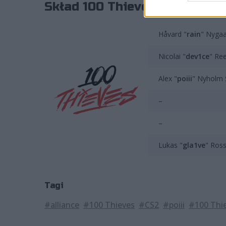
Skład 100 Thieves Roobet pre
Håvard "
rain
" Nyga
Nicolai "
dev1ce
" Re
Alex "
poiii
" Nyholm 
–
–
Lukas "
gla1ve
" Ross
Tagi
#alliance
#100 Thieves
#CS2
#poiii
#100 Thi