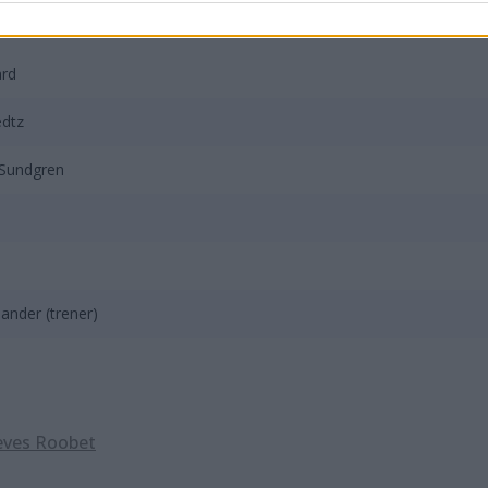
zentuje się następująco:
ard
edtz
Sundgren
ander (trener)
eves Roobet