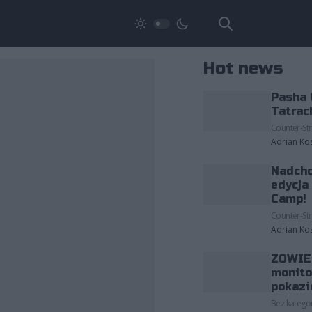
Hot news
Pasha 
Tatrac
Counter-Str
Adrian Ko
Nadcho
edycja
Camp!
Counter-Str
Adrian Ko
ZOWIE 
monito
pokazi
Bez kategor