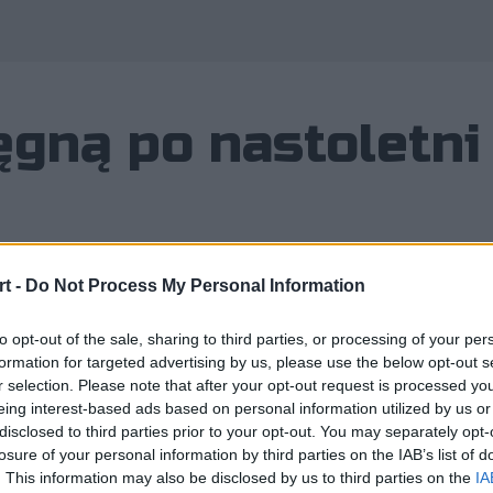
Wyko
ęgną po nastoletni 
t -
Do Not Process My Personal Information
 iż 100 Thieves po powrocie na scen
to opt-out of the sale, sharing to third parties, or processing of your per
formation for targeted advertising by us, please use the below opt-out s
uż składu. Teraz jednak pojawiły się
r selection. Please note that after your opt-out request is processed y
eing interest-based ads based on personal information utilized by us or
rganizacja mogła zmienić swoje pod
disclosed to third parties prior to your opt-out. You may separately opt-
losure of your personal information by third parties on the IAB’s list of
. This information may also be disclosed by us to third parties on the
IA