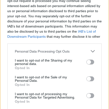
opt-out request is processed you may continue seeing
interest-based ads based on personal information utilized by
us or personal information disclosed to third parties prior to
your opt-out. You may separately opt-out of the further
disclosure of your personal information by third parties on the
IAB’s list of downstream participants. This information may
also be disclosed by us to third parties on the
IAB’s List of
fot. ZOWIE
Downstream Participants
that may further disclose it to other
third parties.
Wygoda na LANie i w podróży - Sync,
Personal Data Processing Opt Outs
NFC i sprytne dodatki
I want to opt-out of the Sharing of my
personal data.
Aplikacja ZOWIE Sync z funkcją NFC Tap-to-Share
Opted In
pozwala w mgnieniu oka sklonować Wasze ulubione
ustawienia na innych kompatybilnych ekranach - to
I want to opt-out of the Sale of my
Personal Data.
totalny gamechanger, gdy bierzecie często udział w
Opted In
turniejach e-sportowych. To nie wszystko! Wbudowany
I want to opt-out of processing my
G Sensor dba o idealny poziom nachylenia ekranu,
Personal Data for Targeted Advertising.
nowoczesna podstawa ułatwia regulację, a
Opted In
magnetyczne osłony na ekran założycie w sekundę bez