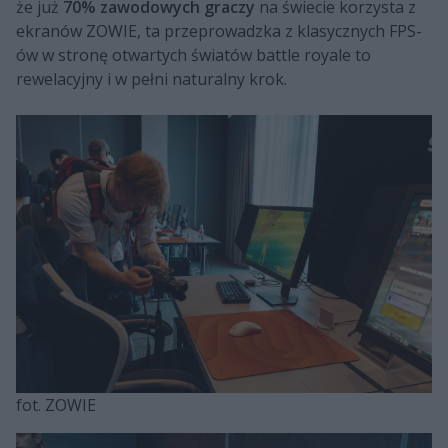
że już
70% zawodowych graczy
na świecie korzysta z
ekranów ZOWIE, ta przeprowadzka z klasycznych FPS-
ów w stronę otwartych światów battle royale to
rewelacyjny i w pełni naturalny krok.
fot. ZOWIE