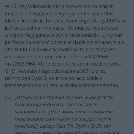
W CS2 czy Valorancie akcja zamyka się na małych
mapach, a o wygranej decydują ułamki sekund w
bliskim kontakcie. Fortnite, Apex Legends czy PUBG to
jednak zupełnie inna bajka - tu musisz wypatrywać
wrogów na gigantycznych przestrzeniach i utrzymać
perfekcyjną ostrość obrazu w ciągle zmieniającym się
otoczeniu. Odpowiedzią marki na te potrzeby jest
wprowadzenie nowej linii monitorow
XQ2566X
oraz
XQ2766X,
które dzięki połączeniu rozdzielczości
QHD, rewelacyjnego odświeżania 360Hz oraz
technologii DyAc 3, świetnie poradzi sobie z
rozmazywaniem obrazu w ruchu w trakcie zmagań.
„Battle royale zmienia sposób, w jaki gracze
funkcjonują w dużych, dynamicznych
środowiskach, gdzie widoczność i skupienie
mają bezpośredni wpływ na decyzje i wynik
rywalizacji. Łącząc Fast TN, DyAc i QHD, ten
zestaw poprawia klarowność obrazu i pozwala