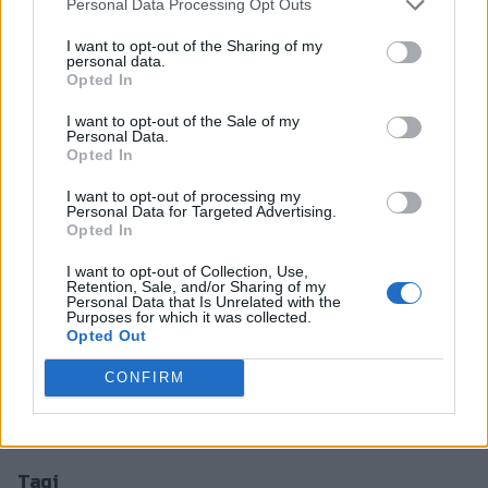
Personal Data Processing Opt Outs
Podczas zapowiedzianej konferencji mają zostać
I want to opt-out of the Sharing of my
poruszone różne e-sportowe tematy. Przeprowadzona
personal data.
Opted In
będzie prelekcja mająca na celu wyjaśnienie, czym
właściwie jest e-sport. Nie zabraknie dyskusji o tym, ile
I want to opt-out of the Sale of my
młodzież powinna spędzać czasu korzystając z
Personal Data.
Opted In
internetu. Ponadto, prowadzący odniosą się do kwestii
pojawiania się e-sportu w szkołach oraz omówiony
I want to opt-out of processing my
Personal Data for Targeted Advertising.
zostanie zakres działań stowarzyszenia eSport
Opted In
Kleszczów. Konferencja skierowana będzie przede
wszystkim do rodziców.
I want to opt-out of Collection, Use,
Retention, Sale, and/or Sharing of my
Personal Data that Is Unrelated with the
E-sportowa konferencja zaplanowana została na 7
Purposes for which it was collected.
listopada, a start wyznaczono na godzinę 16:00.
Opted Out
Odbędzie się ona w Auli konferencyjnej Solpark
CONFIRM
Kleszczów. Po szczegółowe informacje zapraszamy na
stronę wydarzenia na Facebooku
.
Tagi