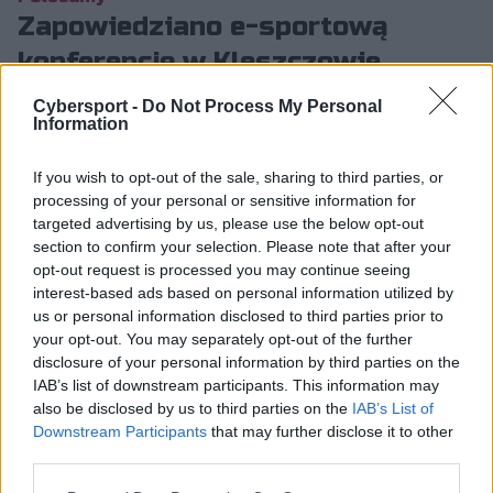
Zapowiedziano e-sportową
konferencję w Kleszczowie
Grzegorz Łatka
21.10.2015, godz. 15:52
Cybersport -
Do Not Process My Personal
Information
W Kleszczowie - gminie wiejskiej w
If you wish to opt-out of the sale, sharing to third parties, or
województwie łódzkim - na początku listopada
processing of your personal or sensitive information for
odbędzie się konferencja dotycząca e-sportu. Za
targeted advertising by us, please use the below opt-out
jej przygotowanie odpo...
section to confirm your selection. Please note that after your
opt-out request is processed you may continue seeing
interest-based ads based on personal information utilized by
us or personal information disclosed to third parties prior to
W
Kleszczowie
- gminie wiejskiej w województwie
your opt-out. You may separately opt-out of the further
łódzkim - na początku listopada odbędzie się
disclosure of your personal information by third parties on the
konferencja dotycząca e-sportu
. Za jej przygotowanie
IAB’s list of downstream participants. This information may
odpowiedzialne są stowarzyszenie eSport Kleszczów i
also be disclosed by us to third parties on the
IAB’s List of
Fundacja Rozwoju Gminy Kleszczów. Całe wydarzenie
Downstream Participants
that may further disclose it to other
poprowadzić ma z kolei trener sportów
third parties.
elektronicznych, Kamil "
HopE
" Tarka.