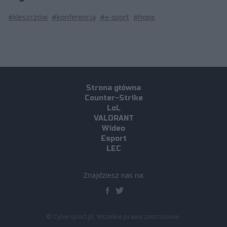
#kleszczów
#konferencja
#e-sport
#hope
Strona główna
Counter-Strike
LoL
VALORANT
Wideo
Esport
LEC
Znajdziesz nas na:
© Cybersport.pl. Wszelkie prawa zastrzeżone.