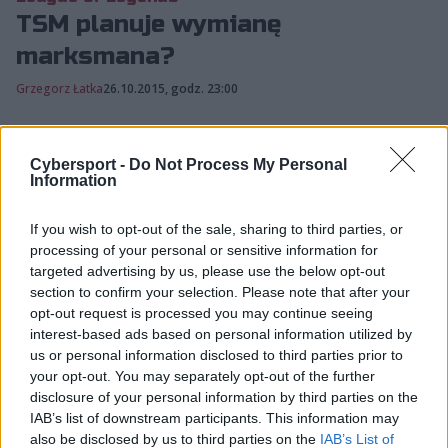
TSM planuje wymianę
marksmana?
Grzegorz Łatka
26.10.2015, godz. 23:00
Istnieje prawdopodobieństwo, że od przyszłego
Cybersport -
Do Not Process My Personal
roku barwy TSM reprezentował będzie tylko
Information
jeden zawodnik będący członkiem tej ekipy w
2015 roku - Bjergs...
If you wish to opt-out of the sale, sharing to third parties, or
processing of your personal or sensitive information for
targeted advertising by us, please use the below opt-out
Istnieje prawdopodobieństwo, że od przyszłego roku
section to confirm your selection. Please note that after your
opt-out request is processed you may continue seeing
barwy
TSM
reprezentował będzie tylko jeden zawodnik
interest-based ads based on personal information utilized by
będący członkiem tej ekipy w 2015 roku - Bjergsen.
us or personal information disclosed to third parties prior to
Północnoamerykański zespół rozpoczął bowiem
your opt-out. You may separately opt-out of the further
poszukiwania potencjalnych nowych marksmanów. Jak
disclosure of your personal information by third parties on the
widać, menadżerowie TSM rozważają całkowitą
IAB’s list of downstream participants. This information may
przebudowę swojej drużyny League of Legends.
also be disclosed by us to third parties on the
IAB’s List of