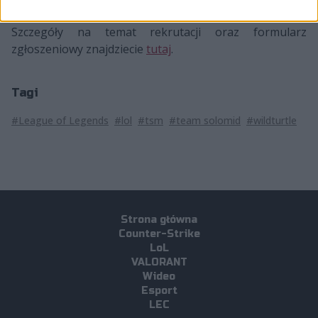
Stanów Zjednoczonych.
Szczegóły na temat rekrutacji oraz formularz
zgłoszeniowy znajdziecie
tutaj
.
Tagi
#League of Legends
#lol
#tsm
#team solomid
#wildturtle
Strona główna
Counter-Strike
LoL
VALORANT
Wideo
Esport
LEC