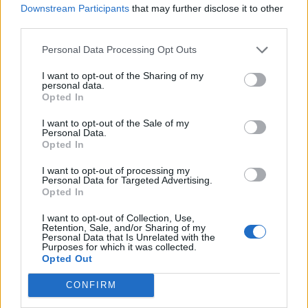
Downstream Participants
that may further disclose it to other
Team SoloMid za pośrednictwem swojej oficjalnej
third parties.
strony ogłosił chęć przetestowania graczy, którzy
Personal Data Processing Opt Outs
mogliby zająć miejsce dotychczasowego AD Carry -
Jasona "WildTurtle'a" Trana - w podstawowym składzie.
I want to opt-out of the Sharing of my
Zawodnicy zanim oficjalnie staną się członkami TSM,
personal data.
Opted In
przejdą wcześniej odpowiednie testy. Wspomniany
Kanadyjczyk ma znaleźć się w gronie zawodników,
I want to opt-out of the Sale of my
Personal Data.
których chce sprawdzić TSM. Oznacza to, że WildTurtle
Opted In
nie został całkowicie przekreślony przez menadżerów
oraz sztab szkoleniowy tej organizacji.
I want to opt-out of processing my
Personal Data for Targeted Advertising.
Opted In
Czego TSM wymaga od kandydatów na tę pozycję?
Podstawą jest umiejętność komunikowania się w
I want to opt-out of Collection, Use,
języku angielskim. Zawodnik musi mieć aktualnie rangę
Retention, Sale, and/or Sharing of my
Personal Data that Is Unrelated with the
Challengera na serwerze północnoamerykańskim,
Purposes for which it was collected.
Opted Out
europejskim (nie zaznaczono, czy EUNE, czy EUW),
koreańskim, chińskim lub tajwańskim. Ważną sprawą
CONFIRM
jest także chęć i możliwość przeprowadzenia się do