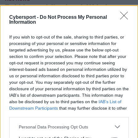
Rekkles pobił rekord. W jednym
meczu zabił 858 stworów!
Cybersport -
Do Not Process My Personal
Information
Daniel Kasprzycki
24.06.2016, godz. 15:38
If you wish to opt-out of the sale, sharing to third parties, or
Wczoraj byliśmy świadkami
processing of your personal or sensitive information for
targeted advertising by us, please use the below opt-out
historycznej rozgrywki League of Legends nie
section to confirm your selection. Please note that after your
tylko w LCS EU, ale także na świecie. Druga
opt-out request is processed you may continue seeing
mapa meczu Origen z Fnatic przynios...
interest-based ads based on personal information utilized by
us or personal information disclosed to third parties prior to
your opt-out. You may separately opt-out of the further
disclosure of your personal information by third parties on the
Wczoraj byliśmy świadkami historycznej rozgrywki
IAB’s list of downstream participants. This information may
League of Legends nie tylko w LCS EU, ale także na
also be disclosed by us to third parties on the
IAB’s List of
świecie. Druga mapa meczu Origen z Fnatic przyniosła
Downstream Participants
that may further disclose it to other
nam aż cztery nowe rekordy, z czego jeden jest
third parties.
rekordem świata.
Personal Data Processing Opt Outs
Ta niesamowicie emocjonująca rozgrywka trwała