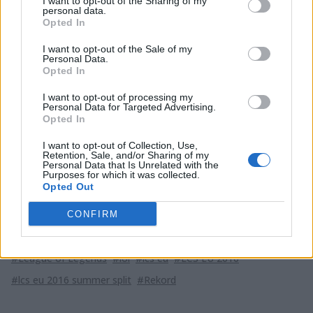
I want to opt-out of the Sharing of my
najdłużej ze wszystkich w LCS EU - aż
80 minut i 28
personal data.
sekund
. Oprócz tego Shin "Nuclear" Jung-hyun -
Opted In
ubiegły już król największej liczby zabitych stworów
I want to opt-out of the Sale of my
(805) - został zdetronizowany i od teraz nowym
Personal Data.
rekordzistą jest Martin "
Rekkles
" Larsson, który we
Opted In
wczorajszym meczu zabił aż
858 stworów
. Midlaner
I want to opt-out of processing my
Fnatic nie był wiele gorszy i zrzucił Nucleara na trzecie
Personal Data for Targeted Advertising.
miejsce, zabijając ich 848. Poza tymi dwoma wyczynami,
Opted In
pojedynek ten ustanowił kolejne dwa nowe rekordy w
I want to opt-out of Collection, Use,
europejskim LCS: największą liczbę zabitych stworów w
Retention, Sale, and/or Sharing of my
Personal Data that Is Unrelated with the
jednej grze
- 4845 CS
oraz największą liczbę złota
Purposes for which it was collected.
zdobytą podczas jednej rozgrywki -
299 tysięcy sztuk
.
Opted Out
CONFIRM
Tagi
#League of Legends
#lol
#lcs eu
#LCS EU 2016
#lcs eu 2016 summer split
#Rekord