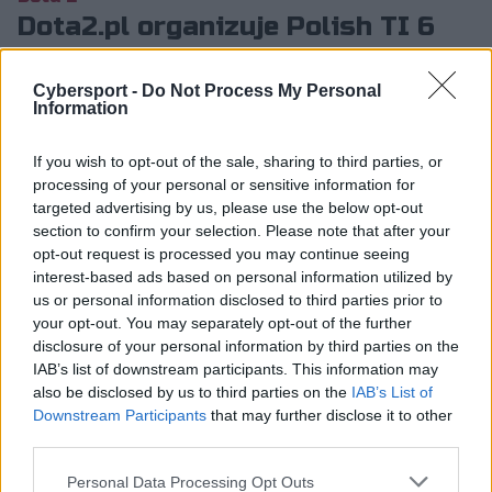
Dota2.pl organizuje Polish TI 6
Hub!
Cybersport -
Do Not Process My Personal
Jędrzej Smaruj
7.08.2016, godz. 15:40
Information
Portal Dota2.pl organizuje Polish TI 6 Hub! Co to
If you wish to opt-out of the sale, sharing to third parties, or
oznacza? Osoby związane z Dota2.pl oraz
processing of your personal or sensitive information for
targeted advertising by us, please use the below opt-out
znajomi portalu przyjadą do Łodzi, aby wspólnie
section to confirm your selection. Please note that after your
komentować t...
opt-out request is processed you may continue seeing
interest-based ads based on personal information utilized by
us or personal information disclosed to third parties prior to
Portal Dota2.pl organizuje Polish TI 6 Hub! Co to
your opt-out. You may separately opt-out of the further
oznacza? Osoby związane z Dota2.pl oraz znajomi
disclosure of your personal information by third parties on the
IAB’s list of downstream participants. This information may
portalu przyjadą do Łodzi, aby wspólnie komentować
also be disclosed by us to third parties on the
IAB’s List of
turniej główny The International 6. Na ten tydzień
Downstream Participants
that may further disclose it to other
utworzone zostanie specjalne studio, z którego
third parties.
zostanie przeprowadzona relacja w języku polskim z
"mistrzostw świata Dota 2".
Personal Data Processing Opt Outs