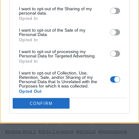
Organizatorzy planują się wzorować na TI Qualifiers
I want to opt-out of the Sharing of my
personal data.
Hub prowadzonym chociażby przez Beyond The
Opted In
Summit czy wcześniej The GD Studio. W obu
I want to opt-out of the Sale of my
przypadkach zmaganiom w Dotę na najwyższym
Personal Data.
poziomie towarzyszyła luźna atmosfera i mnóstwo
Opted In
dobrego humoru. Tego wszystkiego można się
I want to opt-out of processing my
spodziewać po Polish TI 6 Hub.
Personal Data for Targeted Advertising.
Opted In
Całe wydarzenie będzie można oglądać na oficjalnym
kanale Dota2.pl
już od poniedziałku (8 sierpnia) od
I want to opt-out of Collection, Use,
Retention, Sale, and/or Sharing of my
godziny 19:00.
Personal Data that Is Unrelated with the
Purposes for which it was collected.
Opted Out
Tagi
CONFIRM
#dota 2
#the international
#ti
#the international 2016
#the international 6
#ti 6
#dota 2 polska
#polska dota
#polska dota 2
#dota 2 w polsce
#dota2.pl
#international