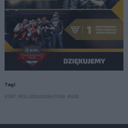
Tagi
#EMP
#ESL Mistrzostwa Polski
#Łódź