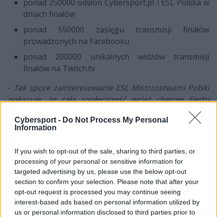
ponad 250000 odsłon Cybersport.pl i ESL Polska w
dniach finałów
ponad 550000 zasięgu transmisji finałów
prowadzonych na Facebooku
ponad 200000 unikalnych widzów transmisji
finałów na Twitch.tv
-
Tak spore zainteresowanie ESL Mistrzostwami Polski
pokazuje, że cała społeczność wciąż chętnie śledzi
polskie turnieje
– mówi Rafał Pikiewicz, dyrektor
Cybersport -
Do Not Process My Personal
zarządzający w Turtle Entertainment Polska Sp. z o. o. –
Information
Wysokie zasięgi 13. sezonu dobrze prognozują na
kolejne edycje tej imprezy.
If you wish to opt-out of the sale, sharing to third parties, or
processing of your personal or sensitive information for
Finały w Łodzi odwiedziło mnóstwo fanów Counter-
targeted advertising by us, please use the below opt-out
Strike: Global Offensive i League of Legends, wśród
section to confirm your selection. Please note that after your
których byli także uczniowie klas e-sportowych z
opt-out request is processed you may continue seeing
Kędzierzyna-Koźla, Piekar Śląskich oraz Kutna. Z bliska
interest-based ads based on personal information utilized by
mogli zobaczyć w akcji czołowych graczy polskiego e-
us or personal information disclosed to third parties prior to