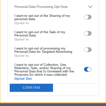
zawodników, którzy zamienili produkcję Valve na o
Personal Data Processing Opt Outs
wiele bardziej medialną i dochodową grę studia
I want to opt-out of the Sharing of my
Blizzard. Jak do tej pory jednak, Moret nie mógł
personal data.
pochwalić się spektakularnymi sukcesami. Nie ma się
Opted In
jednak co dziwić - dotychczas grał on w mało znanych
I want to opt-out of the Sale of my
drużynach melty i Bonjour, które nie dawały większych
Personal Data.
szans na rozwój. Teraz za sprawą Rogue otwiera się
Opted In
przed nim niepowtarzalna szansa.
I want to opt-out of processing my
Personal Data for Targeted Advertising.
Obecny skład Rogue prezentuje się następująco:
Opted In
Benjamin "uNKOE" Chevasson
I want to opt-out of Collection, Use,
Retention, Sale, and/or Sharing of my
Dylan "aKm" Bignet
Personal Data that Is Unrelated with the
Purposes for which it was collected.
Michaël "winz" Bignet
Opted Out
Jean-Louis "KnOxXx" Boyer
CONFIRM
Terrence "SoOn" Tarlier
Nicolas "NiCO" Moret