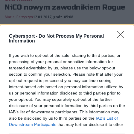
NiCO nowym zawodnikiem Rogue
Maciej Petryszyn
12.01.2017, godz. 05:08
Bardzo szybko Rogue zapełniło lukę, która
Cybersport -
Do Not Process My Personal
powstała w wyniku ustąpienia ze składu
Information
Nicholasa "skipjacka" Rosady. Miejsce Niemca
If you wish to opt-out of the sale, sharing to third parties, or
zajmie Nicolas "NiCO" Mo...
processing of your personal or sensitive information for
targeted advertising by us, please use the below opt-out
section to confirm your selection. Please note that after your
Bardzo szybko Rogue zapełniło lukę, która powstała w
opt-out request is processed you may continue seeing
wyniku
ustąpienia ze składu Nicholasa "skipjacka"
interest-based ads based on personal information utilized by
Rosady
. Miejsce Niemca zajmie Nicolas "NiCO" Moret,
us or personal information disclosed to third parties prior to
reprezentujący dotychczas barwy Bonjour. Tym samym,
your opt-out. You may separately opt-out of the further
disclosure of your personal information by third parties on the
organizacja ze Stanów Zjednoczonych zyskała w pełni
IAB’s list of downstream participants. This information may
francuską ekipę.
also be disclosed by us to third parties on the
IAB’s List of
Downstream Participants
that may further disclose it to other
NiCO to gracz, którego mogą kojarzyć starsi fany sceny
third parties.
Team Fortress 2. Francuz znalazł się w gronie