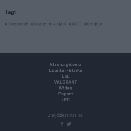
Tagi
#Overwatch
#Rogue
#skipjack
#NiCO
#Bonjour
Strona główna
Counter-Strike
LoL
VALORANT
Wideo
Esport
LEC
Znajdziesz nas na: