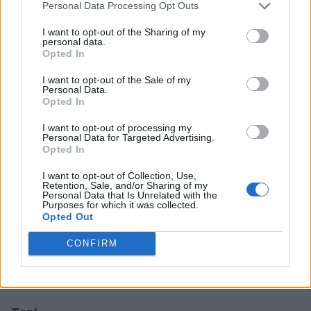
-
Cieszę się, że mogę uczestniczyć w odświeżeniu
Personal Data Processing Opt Outs
składu Venatores. Mam nadzieję, że wraz z pozostałą
I want to opt-out of the Sharing of my
dwójką nowych strzelców, a także destrem i darkiem
personal data.
szybko odnajdziemy wspólny język
– m
ówi Wójcicki. –
Opted In
Nie ukrywam, że chcielibyśmy wprowadzić nową jakoś
I want to opt-out of the Sale of my
na polskiej scenie i z czasem stanowić jej czołówkę.
Personal Data.
Opted In
Ambicji i umiejętności na pewno nam nie zabraknie.
I want to opt-out of processing my
Nowy nabytek Venatores wcześniej reprezentował
Personal Data for Targeted Advertising.
między innymi Sferis PRIDE czy ATB Gaming.
Opted In
Skład Venatores:
I want to opt-out of Collection, Use,
Retention, Sale, and/or Sharing of my
Personal Data that Is Unrelated with the
Sebastian "
dark
" Babiński
Purposes for which it was collected.
Opted Out
Adam "
destru
" Gil
CONFIRM
Michał ''
SooN
" Wójcicki
Karol "
tecek
" Kapczyński