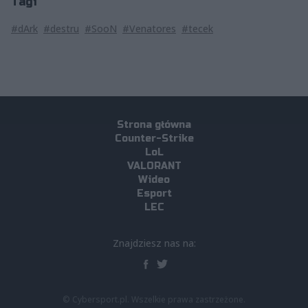
Tagi
#dArk
#destru
#SooN
#Venatores
#tecek
Strona główna
Counter-Strike
LoL
VALORANT
Wideo
Esport
LEC
Znajdziesz nas na:
© Cybersport.pl. Wszelkie prawa zastrzeżone.