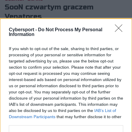
SooN czwartym graczem
Venatores
Paweł Książek
28.01.2017, godz. 20:07
Cybersport -
Do Not Process My Personal
Information
Marcin "SooN" Wójcicki został czwartym
If you wish to opt-out of the sale, sharing to third parties, or
reprezentantem drużyny Counter-Strike: Global
processing of your personal or sensitive information for
Offensive, która reprezentuje Venatores.
targeted advertising by us, please use the below opt-out
Wczoraj organizacja ogło...
section to confirm your selection. Please note that after your
opt-out request is processed you may continue seeing
interest-based ads based on personal information utilized by
Marcin "SooN" Wójcicki został czwartym
us or personal information disclosed to third parties prior to
your opt-out. You may separately opt-out of the further
reprezentantem drużyny Counter-Strike: Global
disclosure of your personal information by third parties on the
Offensive, która reprezentuje Venatores. Wczoraj
IAB’s list of downstream participants. This information may
organizacja ogłosiła również dołączenie Karola "tecka"
also be disclosed by us to third parties on the
IAB’s List of
Kapczyńskiego, a jutro mamy poznać gracza, który
Downstream Participants
that may further disclose it to other
wypełni skład.
third parties.