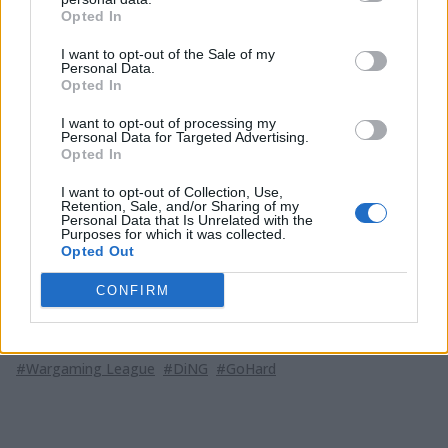
później DiNG odpowiedziało dwoma zwycięstwami.
Opted In
Następnie do wygranej zaczęli zbliżać się zawodnicy
pierwszej z wymienionych drużyn. Dobili do czterech
I want to opt-out of the Sale of my
Personal Data.
punktów i w tym momencie ich licznik się zatrzymał.
Opted In
Pozostałe mapy trafiły na konto DiNG i zespół ten
zwyciężył 7:4.
I want to opt-out of processing my
Personal Data for Targeted Advertising.
Opted In
W drugim półfinale zawodów zagrają Kazna Kru i Oops
– The Tough Giraffes. Spotkanie będziecie mogli
I want to opt-out of Collection, Use,
Retention, Sale, and/or Sharing of my
oglądać
tutaj
, a aktualne informacje na temat
Personal Data that Is Unrelated with the
rozgrywek znajdziecie w
naszej relacji
.
Purposes for which it was collected.
Opted Out
CONFIRM
Tagi
#world of tanks
#wot
#wgl
#Wargaming.net
#Wargaming League
#DiNG
#GoHard