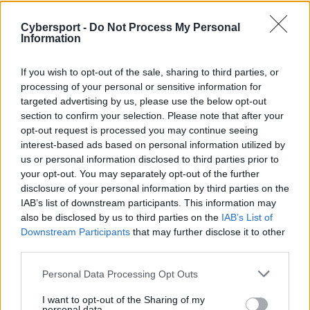
DiNG finalistą Wargaming League
Cybersport -
Do Not Process My Personal
EU!
Information
Grzegorz Łatka
2.04.2017, godz. 15:54
If you wish to opt-out of the sale, sharing to third parties, or
processing of your personal or sensitive information for
Za nami pierwsze spotkanie na Wargaming
targeted advertising by us, please use the below opt-out
League EU Season II Finals! Reprezentanci DiNG
section to confirm your selection. Please note that after your
opt-out request is processed you may continue seeing
pokonali GoHard i awansowali tym samym do
interest-based ads based on personal information utilized by
wielkiego finału kato...
us or personal information disclosed to third parties prior to
your opt-out. You may separately opt-out of the further
disclosure of your personal information by third parties on the
Za nami pierwsze spotkanie na Wargaming League EU
IAB’s list of downstream participants. This information may
Season II Finals! Reprezentanci DiNG pokonali GoHard i
also be disclosed by us to third parties on the
IAB’s List of
Downstream Participants
that may further disclose it to other
awansowali tym samym do wielkiego finału
third parties.
katowickiego turnieju.
Personal Data Processing Opt Outs
Półfinałowa potyczka od początku była bardzo
wyrównana. Pierwszą mapę wygrało GoHard, ale chwilę
I want to opt-out of the Sharing of my
personal data.