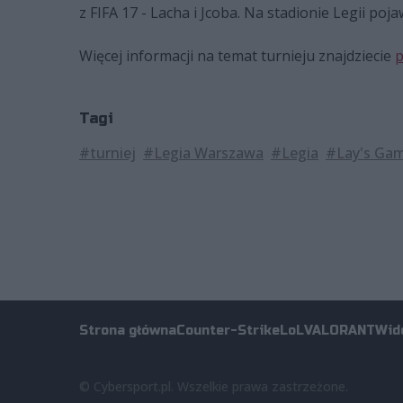
z FIFA 17 - Lacha i Jcoba. Na stadionie Legii poj
Więcej informacji na temat turnieju znajdziecie
p
Tagi
#turniej
#Legia Warszawa
#Legia
#Lay's Ga
Strona główna
Counter-Strike
LoL
VALORANT
Wid
© Cybersport.pl. Wszelkie prawa zastrzeżone.