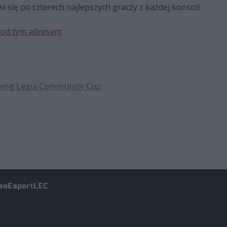
awi się po czterech najlepszych graczy z każdej konsoli.
od tym adresem
.
ming Legia Community Cup
eo
Esport
LEC