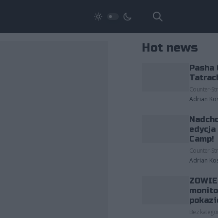
Hot news
Pasha 
Tatrac
Counter-Str
Adrian Ko
Nadcho
edycja
Camp!
Counter-Str
Adrian Ko
ZOWIE 
monito
pokazi
Bez kategor