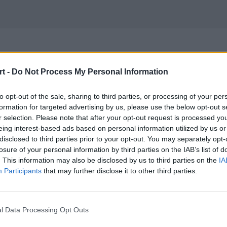
Legia Community Cu
t -
Do Not Process My Personal Information
ami na stadionie Le
to opt-out of the sale, sharing to third parties, or processing of your per
formation for targeted advertising by us, please use the below opt-out s
r selection. Please note that after your opt-out request is processed y
eing interest-based ads based on personal information utilized by us or
disclosed to third parties prior to your opt-out. You may separately opt-
losure of your personal information by third parties on the IAB’s list of
nternetowy etap Lay's Gaming Legia 
. This information may also be disclosed by us to third parties on the
IA
Participants
that may further disclose it to other third parties.
estnicy powalczą w kwalifikacjach, a 
l Data Processing Opt Outs
ay's Gaming Legia Community Cup - turnieju FIFA 17. Na