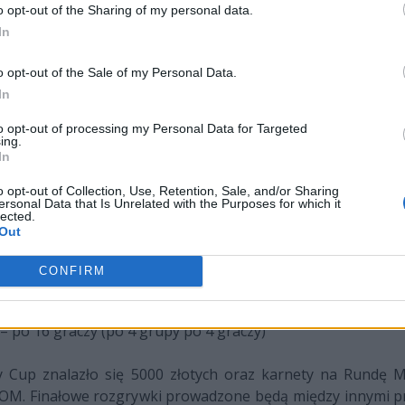
o opt-out of the Sharing of my personal data.
ch finałów, które 23 kwietnia odbędą się na stadionie Legii.
In
o opt-out of the Sale of my Personal Data.
In
e) -
zapisz się
pisz się
to opt-out of processing my Personal Data for Targeted
ing.
One) -
zapisz się
In
zapisz się
o opt-out of Collection, Use, Retention, Sale, and/or Sharing
ersonal Data that Is Unrelated with the Purposes for which it
One) -
zapisz się
lected.
Out
zapisz się
One) -
zapisz się
CONFIRM
zapisz się
 po 16 graczy (po 4 grupy po 4 graczy)
 Cup znalazło się 5000 złotych oraz karnety na Rundę M
ECOM. Finałowe rozgrywki prowadzone będą między innymi 