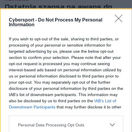
Ostatnia szansa na awans do
Lay’s Gaming Legia Community
Cybersport -
Do Not Process My Personal
Cup
Information
Paweł Książek
14.04.2017, godz. 10:02
If you wish to opt-out of the sale, sharing to third parties, or
processing of your personal or sensitive information for
To już ostatnia szansa na awans do kolejnego
targeted advertising by us, please use the below opt-out
section to confirm your selection. Please note that after your
etapu Lay’s Gaming Legia Community Cup -
opt-out request is processed you may continue seeing
turnieju FIFA 17. Dziś czekają nas czwarte
interest-based ads based on personal information utilized by
eliminacje na Xbox On...
us or personal information disclosed to third parties prior to
your opt-out. You may separately opt-out of the further
disclosure of your personal information by third parties on the
IAB’s list of downstream participants. This information may
To już ostatnia szansa na awans do kolejnego etapu
also be disclosed by us to third parties on the
IAB’s List of
Lay’s Gaming Legia Community Cup - turnieju FIFA 17.
Downstream Participants
that may further disclose it to other
Dziś czekają nas czwarte eliminacje na Xbox One, a
third parties.
jutro na PlayStation 4. Wyłonią one pozostałych
uczestników fazy grupowej, która odbędzie się 18
Personal Data Processing Opt Outs
kwietnia.