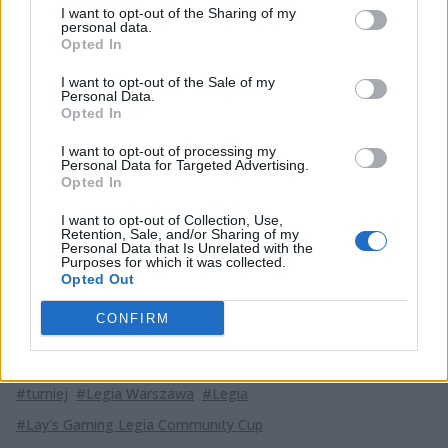
I want to opt-out of the Sharing of my
personal data.
Zapisy prowadzone są tutaj:
Opted In
Kwalifikacje #4 - Xbox One -
zapisz się
I want to opt-out of the Sale of my
Personal Data.
Kwalifikacje #4 - PlayStation 4 -
zapisz się
Opted In
W fazie grupowej turnieju zagra po 16 zawodników na
I want to opt-out of processing my
Personal Data for Targeted Advertising.
każdej platformie. Będą oni rywalizować o awans na
Opted In
lanowe finały. W ostatnim etapie zawodów, które
rozegrają się 23 kwietnia na stadionie Legii Warszawa,
I want to opt-out of Collection, Use,
Retention, Sale, and/or Sharing of my
zagra po czterech graczy z Xbox One i PlayStation 4.
Personal Data that Is Unrelated with the
Purposes for which it was collected.
W Lay’s Gaming Legia Community Cup do wygrania jest
Opted Out
5000 zł oraz karnety na Rundę Mistrzowską.
CONFIRM
Tagi
#turniej
#Legia Warszawa
#Legia
#Lay's Gaming Legia Community Cup