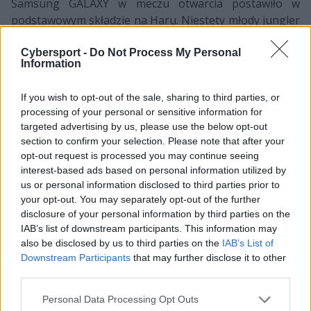
Samsung GALAXY w meczu otwarcia postawiło w
podstawowym składzie na Haru. Niestety młody jungler
nie miał tak dużego wpływu na grę jak Score. Co więcej
pierwsza krew padła łupem kt, które od tego momentu
Cybersport -
Do Not Process My Personal
Information
powiększało swoją przewagę nad rywalami. Kilka
wygranych przez kt potyczek pozwoliło im na
If you wish to opt-out of the sale, sharing to third parties, or
zgarnięcie darmowego Barona Nashora, który
processing of your personal or sensitive information for
znacząco przyczynił się do zwycięstwa w pierwszej grze.
targeted advertising by us, please use the below opt-out
Po niespełna 25 minutach Nexus Samsung GALAXY
section to confirm your selection. Please note that after your
eksplodował po raz pierwszy.
opt-out request is processed you may continue seeing
interest-based ads based on personal information utilized by
Potyczka numer dwa była niemalże identyczna jak
us or personal information disclosed to third parties prior to
pierwsza. kt ponownie otworzyło to starcie pierwszą
your opt-out. You may separately opt-out of the further
krwią, która wpadła na konto Score'a. Samsung w
disclosure of your personal information by third parties on the
IAB’s list of downstream participants. This information may
trakcie rozgrywki zgarniało kolejne Smoki Górskie,
also be disclosed by us to third parties on the
IAB’s List of
jednakże kt zawsze odpowiadało zniszczeniem jakiejś
Downstream Participants
that may further disclose it to other
struktury, co pozwoliło im utrzymać przewagę nad
third parties.
wicemistrzami świata. W 23. minucie gry kt zgarnęło
ace'a kosztem zaledwie jednego zawodnika, co
Personal Data Processing Opt Outs