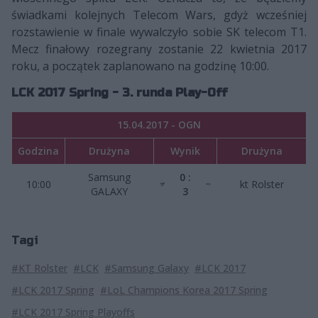
świadkami kolejnych Telecom Wars, gdyż wcześniej
rozstawienie w finale wywalczyło sobie SK telecom T1.
Mecz finałowy rozegrany zostanie 22 kwietnia 2017
roku, a początek zaplanowano na godzinę 10:00.
LCK 2017 Spring - 3. runda Play-Off
15.04.2017 - OGN
Godzina
Drużyna
Wynik
Drużyna
Samsung
0 :
10:00
kt Rolster
GALAXY
3
Tagi
#KT Rolster
#LCK
#Samsung Galaxy
#LCK 2017
#LCK 2017 Spring
#LoL Champions Korea 2017 Spring
#LCK 2017 Spring Playoffs