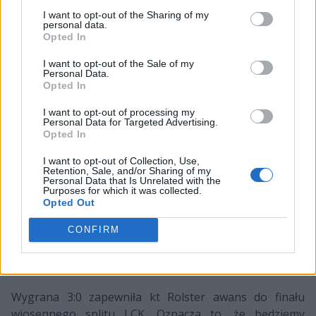
pozwoliło po raz kolejny zdobyć wzmocnienie Nashora
I want to opt-out of the Sharing of my
i siedem minut później zakończyć drugą batalię.
personal data.
Opted In
Postawione pod ścianą Samsung GALAXY zdecydowało
I want to opt-out of the Sale of my
się na potrójną zmianę. W miejsce Haru wszedł
Personal Data.
doświadczony Ambition, natomiast botlane zastąpili
Opted In
Stitch i Wraith. Niestety po raz kolejny pierwsza krew
I want to opt-out of processing my
padła łupem kt, a zdobywcą jej był niezawodny tego
Personal Data for Targeted Advertising.
dnia Score. kt mozolnie budowało przewagę, ale w 26.
Opted In
minucie Samsung w końcu przełamało rywali i zgarnęło
I want to opt-out of Collection, Use,
trzy zabójstwa. Kiedy wydawało się, że może to być
Retention, Sale, and/or Sharing of my
Personal Data that Is Unrelated with the
punkt zwrotny tego best of five, niesamowicie zagrali
Purposes for which it was collected.
Deft i PawN, którzy zgarnęli w sumie cztery zabójstwa i
Opted Out
całkowicie zniwelowali przewagę SG. Był to początek
CONFIRM
końca wicemistrzów świata, którzy niecałe 10 minut
później oglądali po raz ostatni eksplozję swojego
Nexusa.
Wygrana 3:0 zapewniła kt Rolster awans do finału
wiosennego splitu LCK. Oznacza to, że będziemy