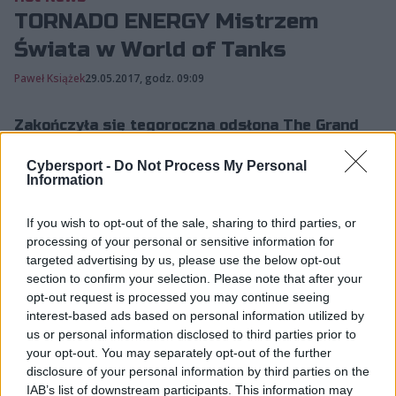
TORNADO ENERGY Mistrzem
Świata w World of Tanks
Paweł Książek
29.05.2017, godz. 09:09
Zakończyła się tegoroczna odsłona The Grand
Finals 2017 - Mistrzostw Świata w World of
Cybersport -
Do Not Process My Personal
Tanks, które przez kilka dni odbywały się w
Information
Moskwie. W wielkim ...
If you wish to opt-out of the sale, sharing to third parties, or
processing of your personal or sensitive information for
Zakończyła się tegoroczna odsłona The Grand Finals
targeted advertising by us, please use the below opt-out
2017 - Mistrzostw Świata w World of Tanks, które
section to confirm your selection. Please note that after your
opt-out request is processed you may continue seeing
przez kilka dni odbywały się w Moskwie. W wielkim
interest-based ads based on personal information utilized by
finale zawodów TORNADO ENERGY podejmowało
us or personal information disclosed to third parties prior to
DiNG, które w składzie ma Polaka - Piotra "Ealiena"
your opt-out. You may separately opt-out of the further
Peschke. Niestety drużyna polskiego zawodnika
disclosure of your personal information by third parties on the
musiała uznać wyższość rywali, przegrywając 2:7.
IAB’s list of downstream participants. This information may