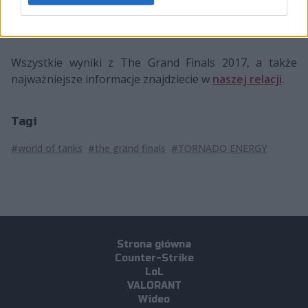
Wszystkie wyniki z The Grand Finals 2017, a także
najważniejsze informacje znajdziecie w
naszej relacji
.
Tagi
#world of tanks
#the grand finals
#TORNADO ENERGY
Strona główna
Counter-Strike
LoL
VALORANT
Wideo