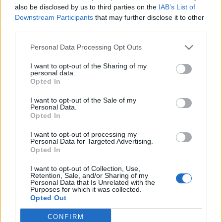
also be disclosed by us to third parties on the
IAB’s List of
Tym samym klasyfikacja końcowa prezentuje się
Downstream Participants
that may further disclose it to other
następująco:
third parties.
Personal Data Processing Opt Outs
1.
TORNADO ENERGY
I want to opt-out of the Sharing of my
2.
DiNG
personal data.
Opted In
3/4.
Elevate/Not So Serious
I want to opt-out of the Sale of my
Personal Data.
Drużyny World of Tanks walczyły nie tylko o
Opted In
mistrzowski tytuł, ale również o duże pieniądze. W puli
nagród znalazło się aż 300 000 dolarów, a zwycięski
I want to opt-out of processing my
Personal Data for Targeted Advertising.
zespół dodatkowo otrzymał unikatowy monolit.
Opted In
Tak TORNADO ENERGY cieszyło się z wygranej:
I want to opt-out of Collection, Use,
Retention, Sale, and/or Sharing of my
Personal Data that Is Unrelated with the
Purposes for which it was collected.
Opted Out
CONFIRM