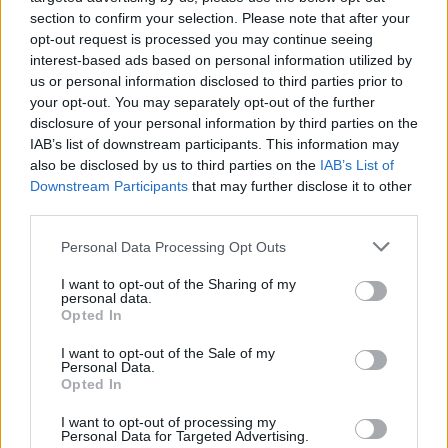
Na uwagę zasługuje także największe zaskoczenie
section to confirm your selection. Please note that after your
opt-out request is processed you may continue seeing
kolejki - wygrana Jin Air GreenWings właśnie z
interest-based ads based on personal information utilized by
Samsung Galaxy. Pierwsza mapa była przykładem
us or personal information disclosed to third parties prior to
spokojnego zdobywania przewagi i czekania na
your opt-out. You may separately opt-out of the further
odpowiedni moment, aby wybić przeciwników i
disclosure of your personal information by third parties on the
zniszczyć Nexus, natomiast druga była już nieco
IAB’s list of downstream participants. This information may
bardziej wyrównana. Tworzenie presji przez Kuzana
also be disclosed by us to third parties on the
IAB’s List of
pomogło graczom Jin Air rozproszyć atak rywali i
Downstream Participants
that may further disclose it to other
third parties.
wykorzystać swoją okazję.
Personal Data Processing Opt Outs
Wyniki piątej kolejki LCK:
I want to opt-out of the Sharing of my
27.06.2017
personal data.
Opted In
Ever8
10:00
1:2
ROX Tigers
BO3
I want to opt-out of the Sale of my
Winners
Personal Data.
Opted In
SK
13:00
kt Rolster
1:2
Telecom
BO3
I want to opt-out of processing my
T1
Personal Data for Targeted Advertising.