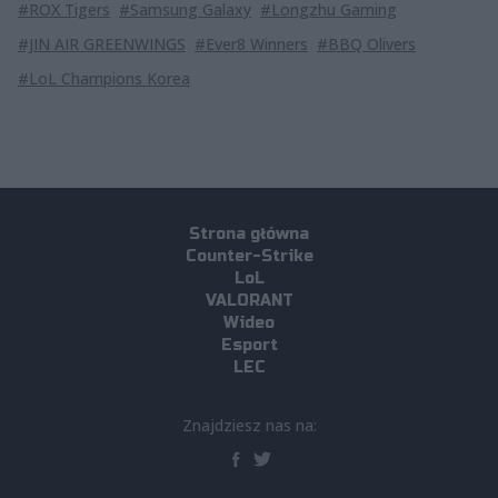
#ROX Tigers
#Samsung Galaxy
#Longzhu Gaming
#JIN AIR GREENWINGS
#Ever8 Winners
#BBQ Olivers
#LoL Champions Korea
Strona główna
Counter-Strike
LoL
VALORANT
Wideo
Esport
LEC
Znajdziesz nas na: