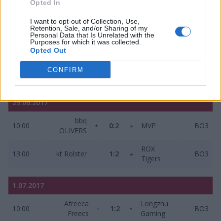
Opted In
28.06.2017
I want to opt-out of Collection, Use,
Retention, Sale, and/or Sharing of my
Personal Data that Is Unrelated with the
Samsung
Longzhu
10:00
2:1
BO3
Purposes for which it was collected.
GALAXY
Gaming
Opted Out
Jin Air
Afreeca
CONFIRM
13:00
0:2
BO3
GreenWings
Freecs
29.06.2017
bbq
10:00
0:2
MVP
BO3
OLIVERS
ROX
13:00
kt Rolster
1:2
BO3
Tigers
1.07.2017
Afreeca
Longzhu
10:00
1:2
BO3
Freecs
Gaming