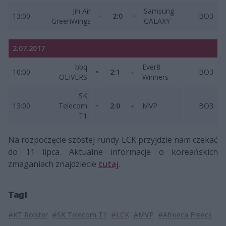
Jin Air
Samsung
13:00
2:0
BO3
GreenWings
GALAXY
2.07.2017
bbq
Ever8
10:00
2:1
BO3
OLIVERS
Winners
SK
13:00
Telecom
2:0
MVP
BO3
T1
Na rozpoczęcie szóstej rundy LCK przyjdzie nam czekać
do 11 lipca. Aktualne informacje o koreańskich
zmaganiach znajdziecie
tutaj
.
Tagi
#KT Rolster
#SK Telecom T1
#LCK
#MVP
#Afreeca Freecs