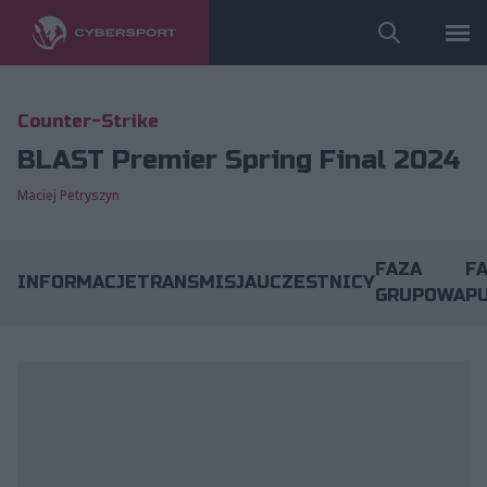
Counter-Strike
BLAST Premier Spring Final 2024
Maciej Petryszyn
FAZA
F
INFORMACJE
TRANSMISJA
UCZESTNICY
GRUPOWA
P