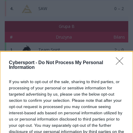
4.
SAW
0 – 2
Grupa B
#
Drużyna
Bilans
1.
Team Spirit
2 – 0
Cybersport -
Do Not Process My Personal
2.
Virtus.pro
1 – 1
Information
3.
Team Vitality
1 – 1
If you wish to opt-out of the sale, sharing to third parties, or
processing of your personal or sensitive information for
targeted advertising by us, please use the below opt-out
4.
G2 Esports
0 – 2
section to confirm your selection. Please note that after your
opt-out request is processed you may continue seeing
Harmonogram
interest-based ads based on personal information utilized by
us or personal information disclosed to third parties prior to
your opt-out. You may separately opt-out of the further
12 czerwca
disclosure of your personal information by third parties on the