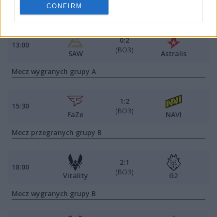
CONFIRM
Mecz przegranych grupy A
0:2
13:00
(BO3)
SAW
Astralis
Mecz wygranych grupy A
1:2
15:30
(BO3)
FaZe
NAVI
Mecz przegranych grupy B
2:1
18:00
(BO3)
Vitality
G2
Mecz wygranych grupy B