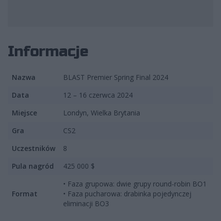
fot. BLAST Premier
Informacje
Nazwa
BLAST Premier Spring Final 2024
Data
12 – 16 czerwca 2024
Miejsce
Londyn, Wielka Brytania
Gra
CS2
Uczestników
8
Pula nagród
425 000 $
• Faza grupowa: dwie grupy round-robin BO1
Format
• Faza pucharowa: drabinka pojedynczej
eliminacji BO3