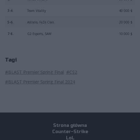
3-4.
Team Vitality
40 000 $
5-6.
Astralis, FaZe Clan
20 000 $
7-8.
G2 Esports, SAW
10 000 $
Tagi
#BLAST Premier Spring Final
#CS2
#BLAST Premier Spring Final 2024
Strona główna
Counter-Strike
LoL