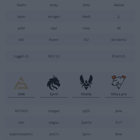
Staehr⁠
broky
NiKo
Aleksib
stavn
karrigan
HooXi
jL
jabbi
ropz
nexa
iM
br0
frozen
TaZ
w0nderful
ruggah (t)
NEO (t)
B1ad3 (t)
SAW
Spirit
Vitality
Virtus.pro
MUTiRiS
chopper
apEX
Jame
rmn
magixx
ZywOo
FL1T
ewjerkz
ewjerkz
zont1x
Spinx
fame