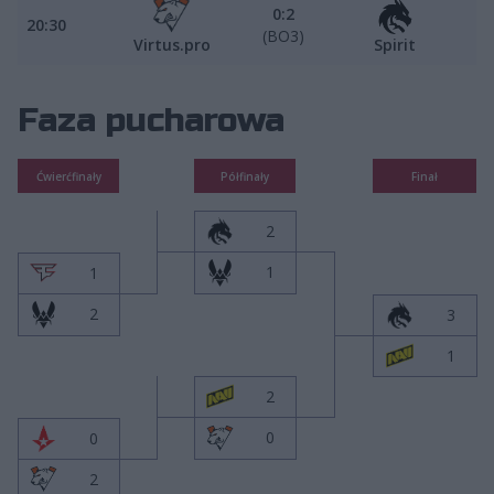
0:2
20:30
(BO3)
Virtus.pro
Spirit
Faza pucharowa
Ćwierćfinały
Półfinały
Finał
2
1
1
2
3
1
2
0
0
2