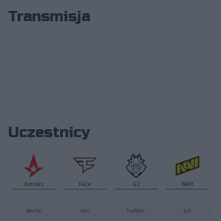
Transmisja
Uczestnicy
Astralis
FaZe
G2
NAVI
dev1ce
rain
huNter-
b1t