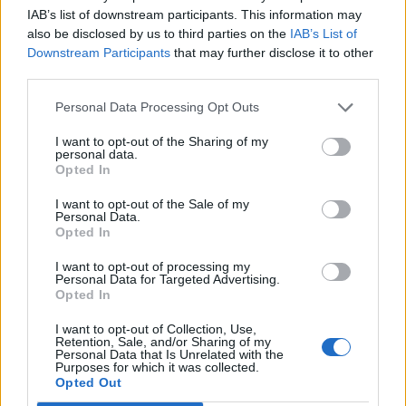
IAB’s list of downstream participants. This information may
Mecz otwarcia grupy A
also be disclosed by us to third parties on the
IAB’s List of
Downstream Participants
that may further disclose it to other
third parties.
2:0
13:00
(BO3)
FaZe
SAW
Personal Data Processing Opt Outs
2:0
I want to opt-out of the Sharing of my
15:30
personal data.
(BO3)
NAVI
Astralis
Opted In
Mecz otwarcia grupy B
I want to opt-out of the Sale of my
Personal Data.
Opted In
1:2
18:00
I want to opt-out of processing my
(BO3)
Personal Data for Targeted Advertising.
Vitality
Virtus.pro
Opted In
2:1
20:30
I want to opt-out of Collection, Use,
(BO3)
Retention, Sale, and/or Sharing of my
Spirit
G2
Personal Data that Is Unrelated with the
Purposes for which it was collected.
Opted Out
13 czerwca