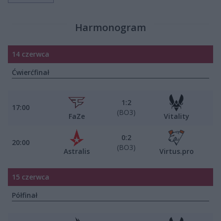
Harmonogram
14 czerwca
Ćwierćfinał
1:2
17:00
(BO3)
FaZe
Vitality
0:2
20:00
(BO3)
Astralis
Virtus.pro
15 czerwca
Półfinał