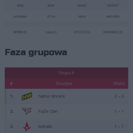
story
donk
flameZ
n0rb3r7
arrozdoce
sh1ro
mezii
electroNic
BERRY (t)
hally (t)
XTQZZZ (t)
PASHANOJ (t)
Faza grupowa
Grupa A
#
Drużyna
Bilans
1.
Natus Vincere
2 – 0
2.
FaZe Clan
1 – 1
3.
Astralis
1 – 1