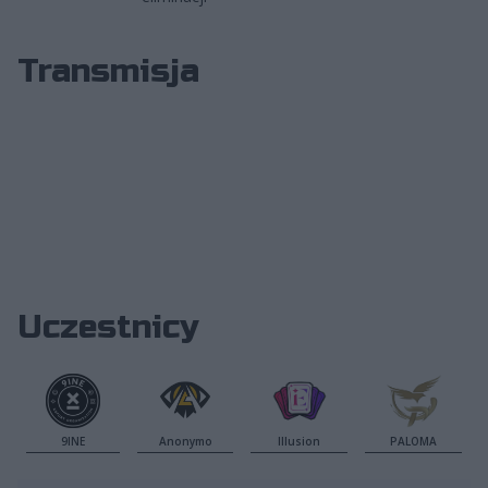
Transmisja
Uczestnicy
9INE
Anonymo
Illusion
PALOMA