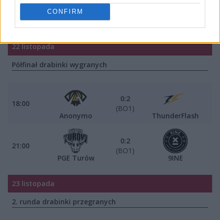
2:0
21:00
CONFIRM
(BO3)
T. CHOPAKI
Illusion
22 listopada
Półfinał drabinki wygranych
0:2
18:00
(BO1)
Anonymo
ThunderFlash
0:2
21:00
(BO1)
PGE Turów
9INE
23 listopada
2. runda drabinki przegranych