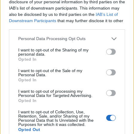
20:22
disclosure of your personal information by third parties on the
19:00
(BO1)
IAB’s list of downstream participants. This information may
QMISTRY
ThunderFlash
also be disclosed by us to third parties on the
IAB’s List of
Downstream Participants
that may further disclose it to other
13:11
third parties.
20:00
(BO1)
PGE Turów
T. CHOPAKI
Personal Data Processing Opt Outs
I want to opt-out of the Sharing of my
7:13
personal data.
21:00
(BO1)
Opted In
Illusion
9INE
I want to opt-out of the Sale of my
Personal Data.
21 listopada
Opted In
1. runda drabinki przegranych
I want to opt-out of processing my
Personal Data for Targeted Advertising.
Opted In
2:0
I want to opt-out of Collection, Use,
18:00
(BO3)
Retention, Sale, and/or Sharing of my
Personal Data that Is Unrelated with the
PALOMA
QMISTRY
Purposes for which it was collected.
Opted Out