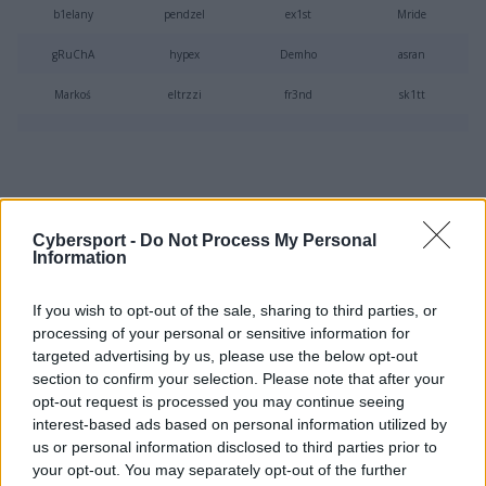
b1elany
pendzel
ex1st
Mride
gRuChA
hypex
Demho
asran
Markoś
eltrzzi
fr3nd
sk1tt
Faza zasadnicza
Cybersport -
Do Not Process My Personal
Information
20 listopada
If you wish to opt-out of the sale, sharing to third parties, or
Ćwierćfinał drabinki wygranych
processing of your personal or sensitive information for
targeted advertising by us, please use the below opt-out
section to confirm your selection. Please note that after your
13:11
opt-out request is processed you may continue seeing
18:00
(BO1)
interest-based ads based on personal information utilized by
Anonymo
PALOMA
us or personal information disclosed to third parties prior to
your opt-out. You may separately opt-out of the further