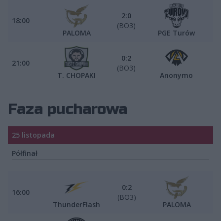
2:0
18:00
(BO3)
PALOMA
PGE Turów
0:2
21:00
(BO3)
T. CHOPAKI
Anonymo
Faza pucharowa
25 listopada
Półfinał
0:2
16:00
(BO3)
ThunderFlash
PALOMA