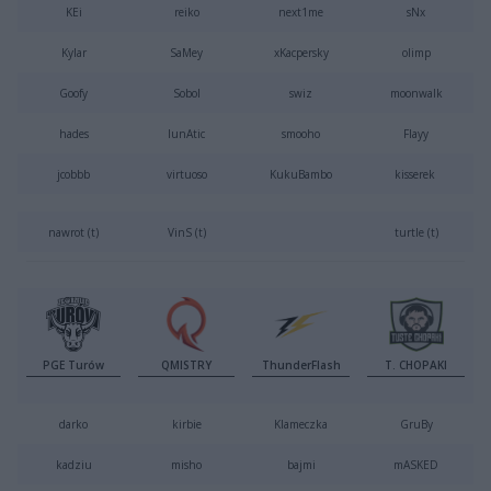
KEi
reiko
⁠next1me
sNx
Kylar
SaMey
xKacpersky
olimp
Goofy
Sobol
swiz
moonwalk
hades
lunAtic
smooho
Flayy
jcobbb
virtuoso
KukuBambo
kisserek
nawrot (t)
VinS (t)
turtle (t)
PGE Turów
QMISTRY
ThunderFlash
T. CHOPAKI
darko
kirbie
Klameczka
GruBy
kadziu
misho
bajmi
mASKED