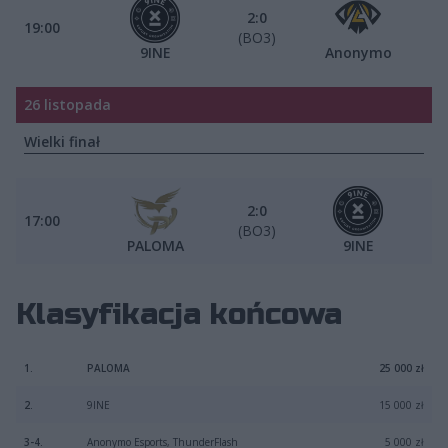
2:0
19:00
(BO3)
9INE
Anonymo
26 listopada
Wielki finał
2:0
17:00
(BO3)
PALOMA
9INE
Klasyfikacja końcowa
1.
PALOMA
25 000 zł
2.
9INE
15 000 zł
3-4.
Anonymo Esports, ThunderFlash
5 000 zł