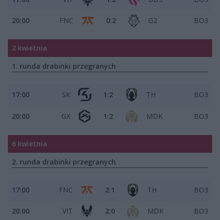
20:00
FNC
0:2
G2
BO3
2 kwietnia
1. runda drabinki przegranych
17:00
SK
1:2
TH
BO3
20:00
GX
1:2
MDK
BO3
6 kwietnia
2. runda drabinki przegranych
17:00
FNC
2:1
TH
BO3
20:00
VIT
2:0
MDK
BO3