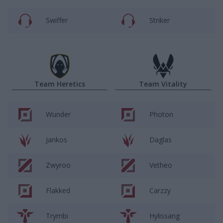
Swiffer
Striker
Team Heretics
Team Vitality
Wunder
Photon
Jankos
Daglas
Zwyroo
Vetheo
Flakked
Carzzy
Trymbi
Hylissang