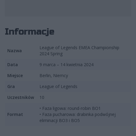
fot. Riot Games
Informacje
League of Legends EMEA Championship
Nazwa
2024 Spring
Data
9 marca – 14 kwietnia 2024
Miejsce
Berlin, Niemcy
Gra
League of Legends
Uczestników
10
• Faza ligowa: round-robin BO1
Format
• Faza pucharowa: drabinka podwójnej
eliminacji BO3 i BO5