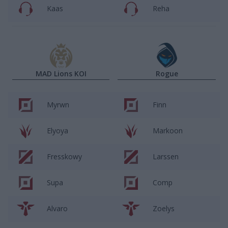
Kaas
Reha
MAD Lions KOI
Rogue
Myrwn
Finn
Elyoya
Markoon
Fresskowy
Larssen
Supa
Comp
Alvaro
Zoelys