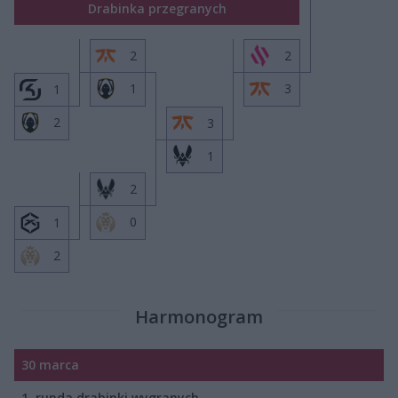
Drabinka przegranych
2
2
1
3
1
2
3
1
2
0
1
2
Harmonogram
30 marca
1. runda drabinki wygranych