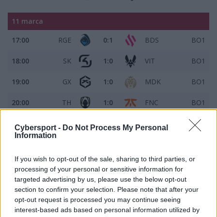
11 marca
17:00
RGE
0:1
BDS
BO1
18:00
SK
1:0
VIT
BO1
19:00
GX
1:0
MDK
BO1
20:00
TH
1:0
FNC
BO1
21:00
G2
1:0
KC
BO1
Cybersport -
Do Not Process My Personal
Information
2. kolejka
If you wish to opt-out of the sale, sharing to third parties, or
processing of your personal or sensitive information for
16 marca
targeted advertising by us, please use the below opt-out
section to confirm your selection. Please note that after your
17:00
SK
0:1
BDS
BO1
opt-out request is processed you may continue seeing
interest-based ads based on personal information utilized by
17:45
GX
0:1
FNC
BO1