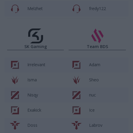
Melzhet
fredy122
SK Gaming
Team BDS
Irrelevant
Adam
Isma
Sheo
Nisqy
nuc
Exakick
Ice
Doss
Labrov