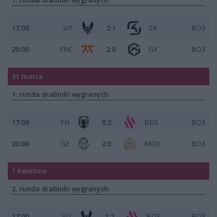
17:00
VIT
2:1
SK
BO3
20:00
FNC
2:0
GX
BO3
31 marca
1. runda drabinki wygranych
17:00
TH
0:2
BDS
BO3
20:00
G2
2:0
MDK
BO3
1 kwietnia
2. runda drabinki wygranych
17:00
VIT
1:2
BDS
BO3