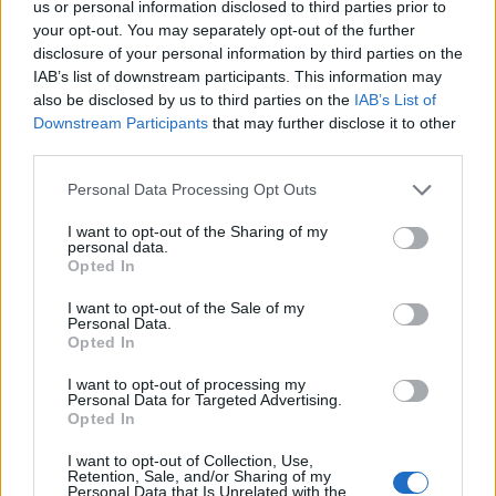
us or personal information disclosed to third parties prior to
your opt-out. You may separately opt-out of the further
18:30
G2
1:0
TH
BO1
disclosure of your personal information by third parties on the
IAB’s list of downstream participants. This information may
19:15
MDK
0:1
VIT
BO1
also be disclosed by us to third parties on the
IAB’s List of
Downstream Participants
that may further disclose it to other
20:00
KC
0:1
RGE
BO1
third parties.
Personal Data Processing Opt Outs
17 marca
I want to opt-out of the Sharing of my
17:00
GX
0:1
BDS
BO1
personal data.
Opted In
17:45
RGE
0:1
VIT
BO1
I want to opt-out of the Sale of my
Personal Data.
18:30
MDK
0:1
KC
BO1
Opted In
I want to opt-out of processing my
19:15
TH
1:0
SK
BO1
Personal Data for Targeted Advertising.
Opted In
20:00
FNC
1:0
G2
BO1
I want to opt-out of Collection, Use,
Retention, Sale, and/or Sharing of my
Personal Data that Is Unrelated with the