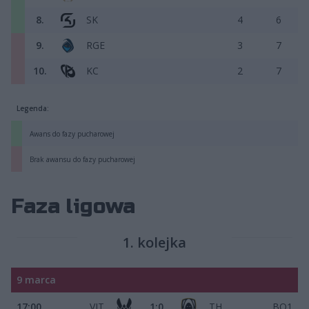
8.
SK
4
6
9.
RGE
3
7
10.
KC
2
7
Legenda:
Awans do fazy pucharowej
Brak awansu do fazy pucharowej
Faza ligowa
1. kolejka
9 marca
17:00
VIT
1:0
TH
BO1