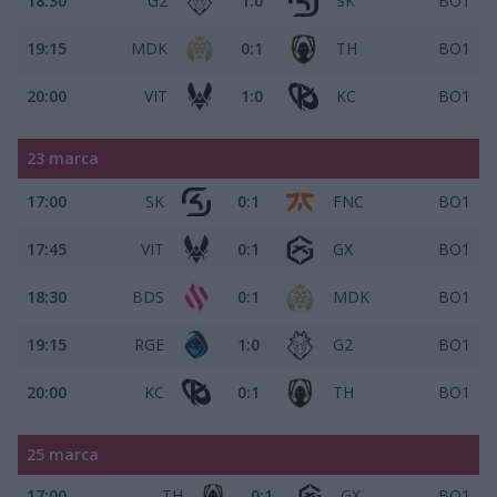
18:30
G2
1:0
SK
BO1
19:15
MDK
0:1
TH
BO1
20:00
VIT
1:0
KC
BO1
23 marca
17:00
SK
0:1
FNC
BO1
17:45
VIT
0:1
GX
BO1
18:30
BDS
0:1
MDK
BO1
19:15
RGE
1:0
G2
BO1
20:00
KC
0:1
TH
BO1
25 marca
17:00
TH
0:1
GX
BO1