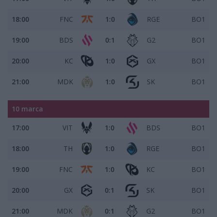
18:00
FNC
1:0
RGE
BO1
19:00
BDS
0:1
G2
BO1
20:00
KC
1:0
GX
BO1
21:00
MDK
1:0
SK
BO1
10 marca
17:00
VIT
1:0
BDS
BO1
18:00
TH
1:0
RGE
BO1
19:00
FNC
1:0
KC
BO1
20:00
GX
0:1
SK
BO1
21:00
MDK
0:1
G2
BO1