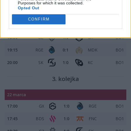
18 marca
Purposes for which it was collected.
Opted Out
17:00
BDS
0:1
TH
BO1
CONFIRM
17:45
VIT
0:1
FNC
BO1
18:30
G2
1:0
GX
BO1
19:15
RGE
0:1
MDK
BO1
20:00
SK
1:0
KC
BO1
3. kolejka
22 marca
17:00
GX
1:0
RGE
BO1
17:45
BDS
1:0
FNC
BO1