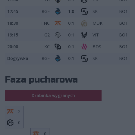
17:45
RGE
1:0
SK
BO1
18:30
FNC
0:1
MDK
BO1
19:15
G2
0:1
VIT
BO1
20:00
KC
0:1
BDS
BO1
Dogrywka
RGE
0:1
SK
BO1
Faza pucharowa
Drabinka wygranych
2
0
0