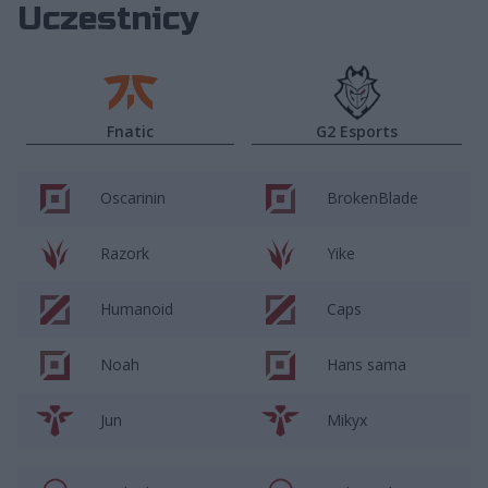
Uczestnicy
Fnatic
G2 Esports
Oscarinin
BrokenBlade
Razork
Yike
Humanoid
Caps
Noah
Hans sama
Jun
Mikyx