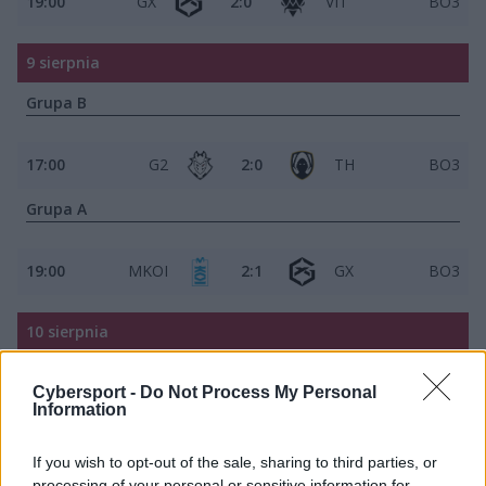
19:00
GX
2:0
VIT
BO3
9 sierpnia
Grupa B
17:00
G2
2:0
TH
BO3
Grupa A
19:00
MKOI
2:1
GX
BO3
10 sierpnia
Grupa B
Cybersport -
Do Not Process My Personal
Information
17:00
FNC
2:0
BDS
BO3
If you wish to opt-out of the sale, sharing to third parties, or
Grupa A
processing of your personal or sensitive information for