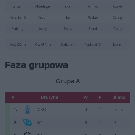
Larssen
Abbedagge
nuc
Kamiloo
Czajek
Hans SamD
Keduii
Ice
Flakked
Carzzy
Malrang
Loopy
Parus
Stend
Fleshy
fredy122 (t)
OWN3R (t)
Striker (t)
Machuki (t)
Mac (t)
Faza grupowa
Grupa A
#
Drużyna
W
P
Bilans
1.
MKOI
3
1
7 – 3
2.
KC
3
1
7 – 4