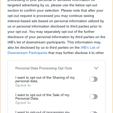
targeted advertising by us, please use the below opt-out
section to confirm your selection. Please note that after your
19:00
KC
2:1
MKOI
BO3
opt-out request is processed you may continue seeing
interest-based ads based on personal information utilized by
16 sierpnia
us or personal information disclosed to third parties prior to
your opt-out. You may separately opt-out of the further
Grupa A
disclosure of your personal information by third parties on the
IAB’s list of downstream participants. This information may
also be disclosed by us to third parties on the
IAB’s List of
17:00
MKOI
2:0
NAVI
BO3
Downstream Participants
that may further disclose it to other
third parties.
Grupa B
Personal Data Processing Opt Outs
19:00
TH
1:2
SK
BO3
I want to opt-out of the Sharing of my
personal data.
Opted In
17 sierpnia
I want to opt-out of the Sale of my
Grupa A
Personal Data.
Opted In
17:00
VIT
2:0
NAVI
BO3
I want to opt-out of processing my