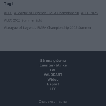
Tagi
#LEC
#League of Legends EMEA Championship
#LEC 2025
#LEC 2025 Summer Split
#League of Legends EMEA Championship 2025 Summer
Strona główna
Counter-Strike
LoL
VALORANT
Wideo
Esport
LEC
Znajdziesz nas na: