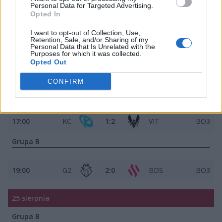
Personal Data for Targeted Advertising.
Opted In
Grupa B
I want to opt-out of Collection, Use,
Retention, Sale, and/or Sharing of my
19:00
FNC
0:2
G2
BO3
Personal Data that Is Unrelated with the
Purposes for which it was collected.
Opted Out
18 sierpnia
CONFIRM
Grupa A
17:00
KC
1:2
VIT
BO3
Grupa B
19:00
G2
2:0
BDS
BO3
25 sierpnia
Grupa B