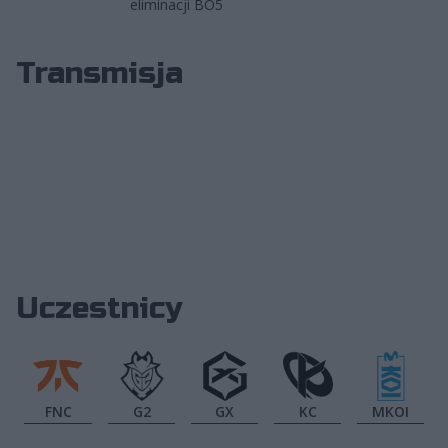
eliminacji BO5
Transmisja
Uczestnicy
FNC
G2
GX
KC
MKOI