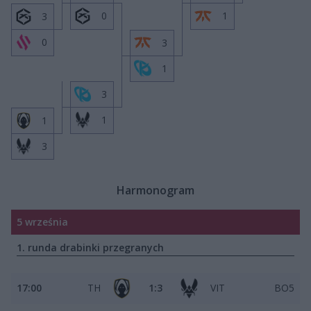
0
1
3
0
3
1
3
1
1
3
Harmonogram
5 września
1. runda drabinki przegranych
17:00
TH
1:3
VIT
BO5