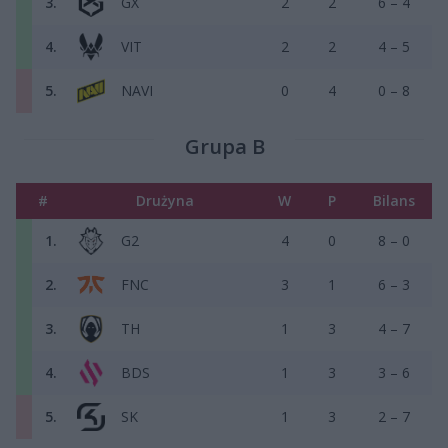
3.
GX
2
2
6 – 4
4.
VIT
2
2
4 – 5
5.
NAVI
0
4
0 – 8
Grupa B
#
Drużyna
W
P
Bilans
1.
G2
4
0
8 – 0
2.
FNC
3
1
6 – 3
3.
TH
1
3
4 – 7
4.
BDS
1
3
3 – 6
5.
SK
1
3
2 – 7