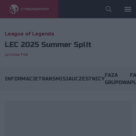
League of Legends
LEC 2025 Summer Split
Jarosław Piłat
FAZA
F
INFORMACJE
TRANSMISJA
UCZESTNICY
GRUPOWA
P