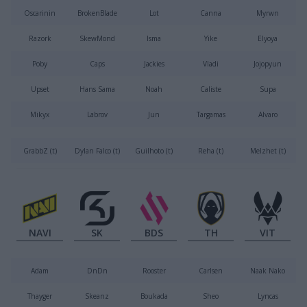
Oscarinin
BrokenBlade
Lot
Canna
Myrwn
Razork
SkewMond
Isma
Yike
Elyoya
Poby
Caps
Jackies
Vladi
Jojopyun
Upset
Hans Sama
Noah
Caliste
Supa
Mikyx
Labrov
Jun
Targamas
Alvaro
GrabbZ (t)
Dylan Falco (t)
Guilhoto (t)
Reha (t)
Melzhet (t)
NAVI
SK
BDS
TH
VIT
Adam
DnDn
Rooster
Carlsen
Naak Nako
Thayger
Skeanz
Boukada
Sheo
Lyncas