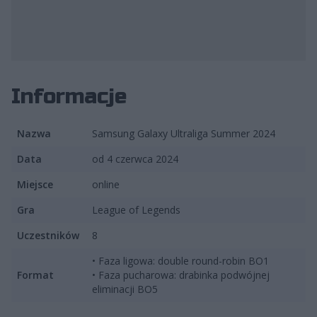
fot. Frenzy/Jakub Stańdo
Informacje
Nazwa
Samsung Galaxy Ultraliga Summer 2024
Data
od 4 czerwca 2024
Miejsce
online
Gra
League of Legends
Uczestników
8
• Faza ligowa: double round-robin BO1
Format
• Faza pucharowa: drabinka podwójnej
eliminacji BO5