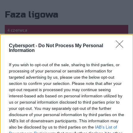
Faza ligowa
4 czerwca
18:00
OAE
0:1
FSK
BO1
Cybersport -
Do Not Process My Personal
Information
19:00
GRP
1:0
WOLF
BO1
If you wish to opt-out of the sale, sharing to third parties, or
20:00
B2TG
1:0
Z10
BO1
processing of your personal or sensitive information for
targeted advertising by us, please use the below opt-out
21:00
LUSA
0:1
DV1
BO1
section to confirm your selection. Please note that after your
opt-out request is processed you may continue seeing
5 czerwca
interest-based ads based on personal information utilized by
us or personal information disclosed to third parties prior to
18:00
OAE
0:1
GRP
BO1
your opt-out. You may separately opt-out of the further
disclosure of your personal information by third parties on the
19:00
B2TG
0:1
LUSA
BO1
IAB’s list of downstream participants. This information may
also be disclosed by us to third parties on the
IAB’s List of
20:00
WOLF
1:0
DV1
BO1