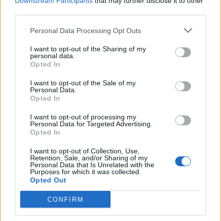
Downstream Participants
that may further disclose it to other
third parties.
21:00
FSK
1:0
Z10
BO1
Personal Data Processing Opt Outs
11 czerwca
I want to opt-out of the Sharing of my
personal data.
18:00
GRP
0:1
Z10
BO1
Opted In
19:00
OAE
1:0
WOLF
BO1
I want to opt-out of the Sale of my
Personal Data.
Opted In
20:00
FSK
1:0
LUSA
BO1
I want to opt-out of processing my
21:00
B2TG
1:0
DV1
BO1
Personal Data for Targeted Advertising.
Opted In
12 czerwca
I want to opt-out of Collection, Use,
Retention, Sale, and/or Sharing of my
Personal Data that Is Unrelated with the
18:00
OAE
0:1
DV1
BO1
Purposes for which it was collected.
Opted Out
19:00
B2TG
0:1
FSK
BO1
CONFIRM
20:00
GRP
1:0
LUSA
BO1