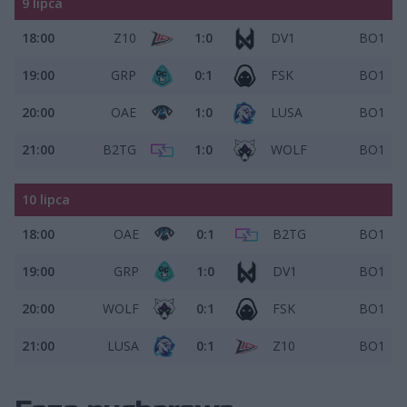
9 lipca
18:00
Z10
1:0
DV1
BO1
19:00
GRP
0:1
FSK
BO1
20:00
OAE
1:0
LUSA
BO1
21:00
B2TG
1:0
WOLF
BO1
10 lipca
18:00
OAE
0:1
B2TG
BO1
19:00
GRP
1:0
DV1
BO1
20:00
WOLF
0:1
FSK
BO1
21:00
LUSA
0:1
Z10
BO1