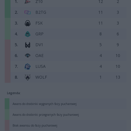
1.
Z10
12
2
2.
B2TG
11
3
3.
FSK
11
3
4.
GRP
8
6
5.
DV1
5
9
6.
OAE
4
10
7.
LUSA
4
10
8.
WOLF
1
13
Legenda:
Awans do drabinki wygranych fazy pucharowej
Awans do drabinki przegranych fazy pucharowej
Brak awansu do fazy pucharowej