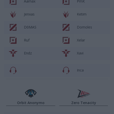
Aarnax
PmK
Jenxas
Ketim
D0MAS
Domoles
Ruf
Xelar
Endz
Xavi
Inca
Orbit Anonymo
Zero Tenacity