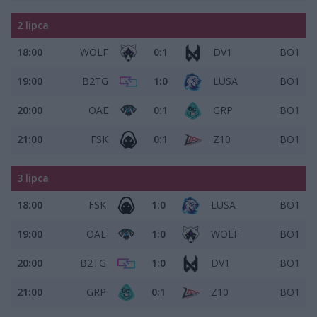
2 lipca
18:00
WOLF
0:1
DV1
BO1
19:00
B2TG
1:0
LUSA
BO1
20:00
OAE
0:1
GRP
BO1
21:00
FSK
0:1
Z10
BO1
3 lipca
18:00
FSK
1:0
LUSA
BO1
19:00
OAE
1:0
WOLF
BO1
20:00
B2TG
1:0
DV1
BO1
21:00
GRP
0:1
Z10
BO1