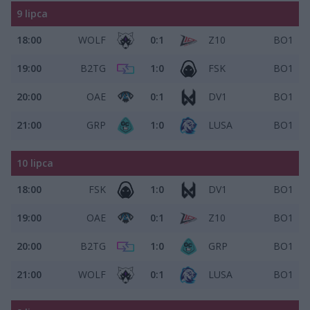
9 lipca
18:00
WOLF
0:1
Z10
BO1
19:00
B2TG
1:0
FSK
BO1
20:00
OAE
0:1
DV1
BO1
21:00
GRP
1:0
LUSA
BO1
10 lipca
18:00
FSK
1:0
DV1
BO1
19:00
OAE
0:1
Z10
BO1
20:00
B2TG
1:0
GRP
BO1
21:00
WOLF
0:1
LUSA
BO1