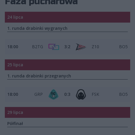
Faza pucharowa
24 lipca
1. runda drabinki wygranych
18:00
B2TG
3:2
Z10
BO5
25 lipca
1. runda drabinki przegranych
18:00
GRP
0:3
FSK
BO5
29 lipca
Półfinał