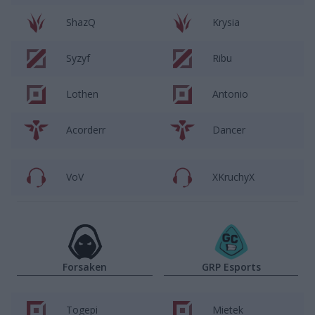
ShazQ
Krysia
Syzyf
Ribu
Lothen
Antonio
Acorderr
Dancer
VoV
XKruchyX
Forsaken
GRP Esports
Togepi
Mietek