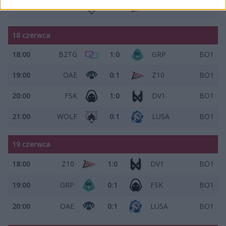
21:00
WOLF
0:1
Z10
BO1
18 czerwca
18:00
B2TG
1:0
GRP
BO1
19:00
OAE
0:1
Z10
BO1
20:00
FSK
1:0
DV1
BO1
21:00
WOLF
0:1
LUSA
BO1
19 czerwca
18:00
Z10
1:0
DV1
BO1
19:00
GRP
0:1
FSK
BO1
20:00
OAE
0:1
LUSA
BO1