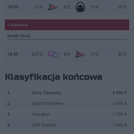
18:00
Z10
3:2
FSK
BO5
3 sierpnia
Wielki finał
16:30
B2TG
0:3
Z10
BO5
Klasyfikacja końcowa
1.
Zero Tenacity
4 500 €
2.
Back2TheGame
3 000 €
3.
Forsaken
1 500 €
4.
GRP Esports
1 000 €