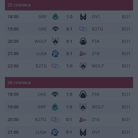
25 czerwca
18:00
GRP
1:0
DV1
BO1
19:00
OAE
0:1
B2TG
BO1
20:00
WOLF
0:1
FSK
BO1
21:00
LUSA
0:1
Z10
BO1
22:00
B2TG
1:0
WOLF
BO1
26 czerwca
18:00
OAE
1:0
FSK
BO1
19:00
GRP
1:0
WOLF
BO1
20:00
B2TG
0:1
Z10
BO1
21:00
LUSA
0:1
DV1
BO1