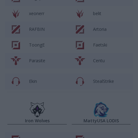
xeonerr
belit
RAFBIN
Artoria
ToongE
Faetski
Parasite
Centu
Ekin
StealStrike
Iron Wolves
MattyUSA LODIS