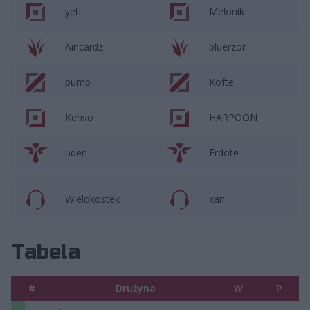
yeti
Melonik
Aincardz
bluerzor
pump
Kofte
Kehvo
HARPOON
uden
Erdote
Wielokostek
xani
Tabela
#
Drużyna
W
P