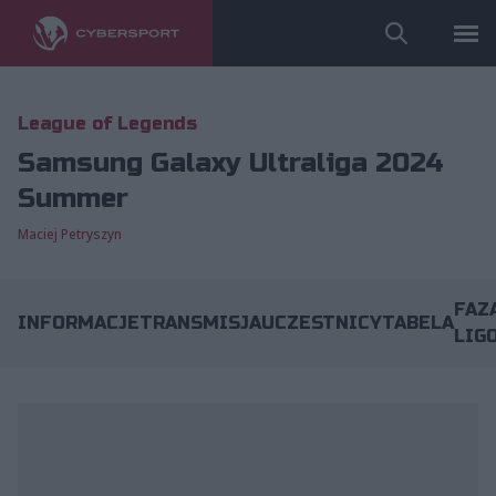
League of Legends
Samsung Galaxy Ultraliga 2024
Summer
Maciej Petryszyn
FAZ
INFORMACJE
TRANSMISJA
UCZESTNICY
TABELA
LIG