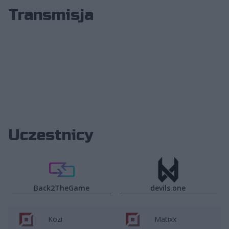
Transmisja
Uczestnicy
Back2TheGame
devils.one
Kozi
Matixx