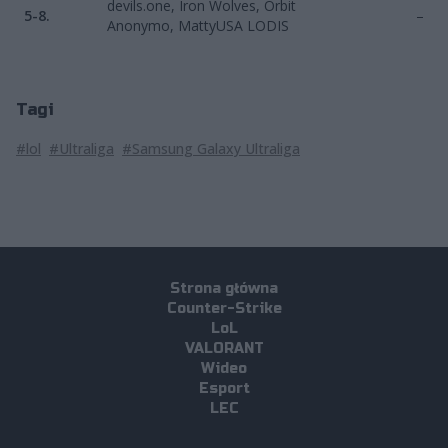
devils.one, Iron Wolves, Orbit
5-8.
–
Anonymo, MattyUSA LODIS
Tagi
#lol
#Ultraliga
#Samsung Galaxy Ultraliga
Strona główna
Counter-Strike
LoL
VALORANT
Wideo
Esport
LEC