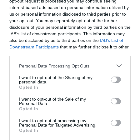
18:00
WOLF
1:0
ESCA
BO1
opt-out request is processed you may continue seeing
interest-based ads based on personal information utilized by
19:00
DV1
0:1
GRP
BO1
us or personal information disclosed to third parties prior to
your opt-out. You may separately opt-out of the further
20:00
FSK
0:1
Z10
BO1
disclosure of your personal information by third parties on the
IAB’s list of downstream participants. This information may
21:00
OAE
1:0
B2TG
BO1
also be disclosed by us to third parties on the
IAB’s List of
Downstream Participants
that may further disclose it to other
third parties.
24 stycznia
Personal Data Processing Opt Outs
18:00
GRP
1:0
B2TG
BO1
I want to opt-out of the Sharing of my
19:00
OAE
1:0
FSK
BO1
personal data.
Opted In
20:00
Z10
1:0
ESCA
BO1
I want to opt-out of the Sale of my
Personal Data.
–
DV1
1:0
WOLF
wo
Opted In
I want to opt-out of processing my
3. kolejka
Personal Data for Targeted Advertising.
Opted In