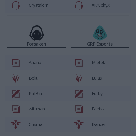
Crystalerr
XKruchyX
Forsaken
GRP Esports
Ariana
Mietek
Belit
Lulas
RafBin
Furby
wittman
Faetski
Crisma
Dancer