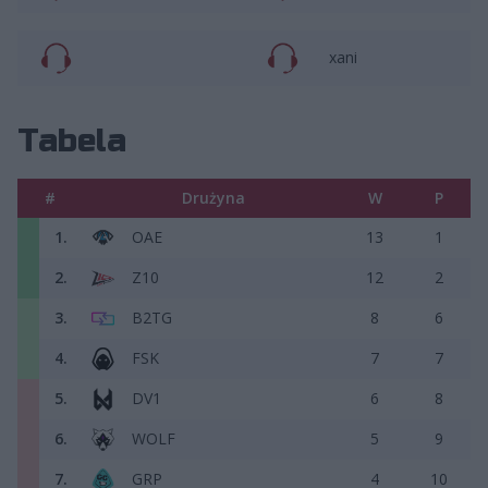
xani
Tabela
#
Drużyna
W
P
1.
OAE
13
1
2.
Z10
12
2
3.
B2TG
8
6
4.
FSK
7
7
5.
DV1
6
8
6.
WOLF
5
9
7.
GRP
4
10