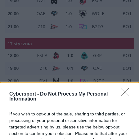
19:00
DV1
1:0
ESCA
BO1
20:00
OAE
1:0
WOLF
BO1
21:00
Z10
1:0
B2TG
BO1
17 stycznia
18:00
ESCA
1:0
GRP
BO1
19:00
Z10
0:1
OAE
BO1
20:00
DV1
1:0
B2TG
BO1
21:00
WOLF
1:0
FSK
BO1
Cybersport -
Do Not Process My Personal
Information
2. kolejka
If you wish to opt-out of the sale, sharing to third parties, or
processing of your personal or sensitive information for
23 stycznia
targeted advertising by us, please use the below opt-out
section to confirm your selection. Please note that after your