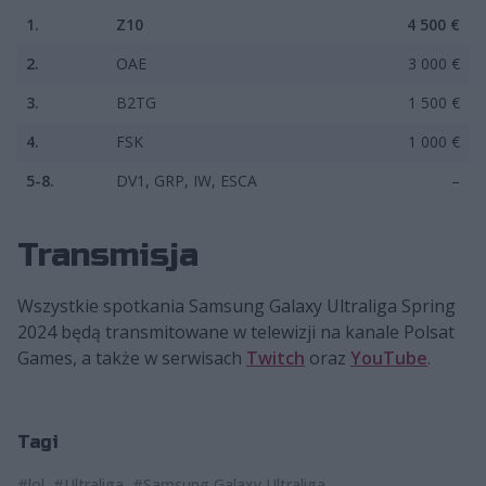
1.
Z10
4 500 €
2.
OAE
3 000 €
3.
B2TG
1 500 €
4.
FSK
1 000 €
5-8.
DV1, GRP, IW, ESCA
–
Transmisja
Wszystkie spotkania Samsung Galaxy Ultraliga Spring
2024 będą transmitowane w telewizji na kanale Polsat
Games, a także w serwisach
Twitch
oraz
YouTube
.
Tagi
#lol
#Ultraliga
#Samsung Galaxy Ultraliga