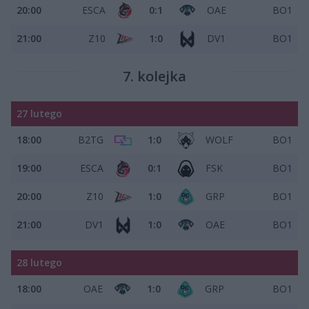
20:00
ESCA
0:1
OAE
BO1
21:00
Z10
1:0
DV1
BO1
7. kolejka
27 lutego
18:00
B2TG
1:0
WOLF
BO1
19:00
ESCA
0:1
FSK
BO1
20:00
Z10
1:0
GRP
BO1
21:00
DV1
1:0
OAE
BO1
28 lutego
18:00
OAE
1:0
GRP
BO1