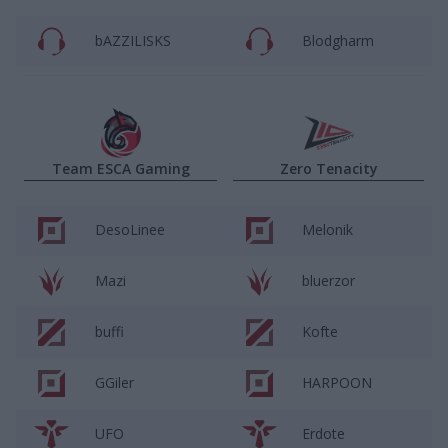
bAZZILISKS
Blodgharm
Team ESCA Gaming
Zero Tenacity
DesoLinee
Melonik
Mazi
bluerzor
buffi
Kofte
GGiler
HARPOON
UFO
Erdote