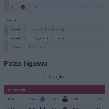
8.
ESCA
1
13
Legenda:
Awans do drabinki wygranych fazy pucharowej
Awans do drabinki przegranych fazy pucharowej
Brak awansu do fazy pucharowej
Faza ligowa
1. kolejka
16 stycznia
18:00
GRP
0:1
FSK
BO1