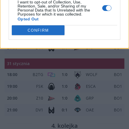
30 stycznia
I want to opt-out of Collection, Use,
Retention, Sale, and/or Sharing of my
Personal Data that Is Unrelated with the
18:00
OAE
1:0
ESCA
BO1
Purposes for which it was collected.
Opted Out
19:00
GRP
0:1
WOLF
BO1
CONFIRM
20:00
B2TG
1:0
FSK
BO1
21:00
DV1
0:1
Z10
BO1
31 stycznia
18:00
B2TG
1:0
WOLF
BO1
19:00
FSK
1:0
ESCA
BO1
20:00
Z10
1:0
GRP
BO1
21:00
DV1
0:1
OAE
BO1
4. kolejka