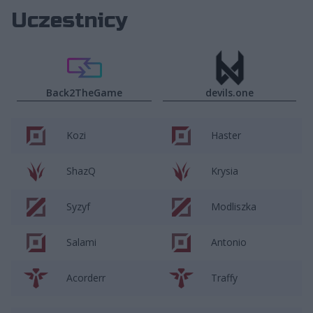
Uczestnicy
Back2TheGame
devils.one
Kozi
Haster
ShazQ
Krysia
Syzyf
Modliszka
Salami
Antonio
Acorderr
Traffy