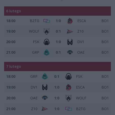
6 lutego
18:00
B2TG
1:0
ESCA
BO1
19:00
WOLF
0:1
Z10
BO1
20:00
FSK
1:0
DV1
BO1
21:00
GRP
0:1
OAE
BO1
7 lutego
18:00
GRP
0:1
FSK
BO1
19:00
DV1
1:0
ESCA
BO1
20:00
OAE
1:0
WOLF
BO1
21:00
Z10
1:0
B2TG
BO1