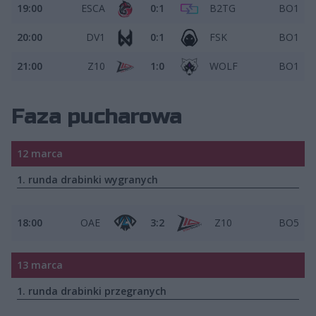
19:00
ESCA
0:1
B2TG
BO1
20:00
DV1
0:1
FSK
BO1
21:00
Z10
1:0
WOLF
BO1
Faza pucharowa
12 marca
1. runda drabinki wygranych
18:00
OAE
3:2
Z10
BO5
13 marca
1. runda drabinki przegranych