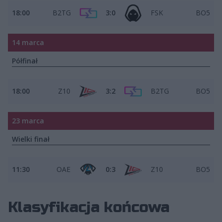
18:00
B2TG
3:0
FSK
BO5
14 marca
Półfinał
18:00
Z10
3:2
B2TG
BO5
23 marca
Wielki finał
11:30
OAE
0:3
Z10
BO5
Klasyfikacja końcowa