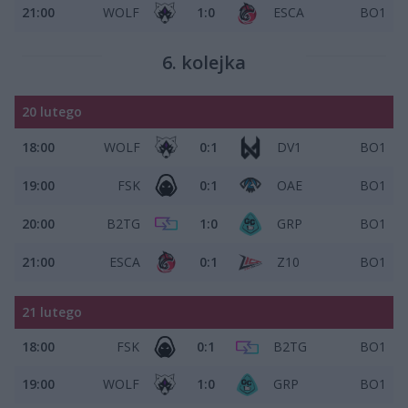
21:00
WOLF
1:0
ESCA
BO1
6. kolejka
20 lutego
18:00
WOLF
0:1
DV1
BO1
19:00
FSK
0:1
OAE
BO1
20:00
B2TG
1:0
GRP
BO1
21:00
ESCA
0:1
Z10
BO1
21 lutego
18:00
FSK
0:1
B2TG
BO1
19:00
WOLF
1:0
GRP
BO1