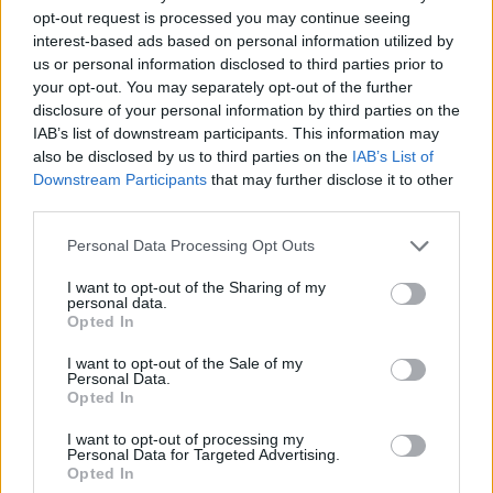
wpływie KMF na polski esport
opt-out request is processed you may continue seeing
[WYWIAD]
interest-based ads based on personal information utilized by
us or personal information disclosed to third parties prior to
Agnieszka Żyto
14.04.2025, godz. 19:47
your opt-out. You may separately opt-out of the further
disclosure of your personal information by third parties on the
IAB’s list of downstream participants. This information may
Podczas Red Bull Phase Rush rozmówcą Agi Żyto
also be disclosed by us to third parties on the
IAB’s List of
był Artur "Rybson" Gębicz. Leśnik Fajnie Mieć
Downstream Participants
that may further disclose it to other
Skład opowiedział m.in. o swojej reakcji na aferę
third parties.
z udziałem Marcina "Xayoo" Majkuta, decyzji o
Personal Data Processing Opt Outs
kontynuowaniu zmagań pod nową nazwą,
obecnej formie drużyny i planie na trwający split
I want to opt-out of the Sharing of my
personal data.
Rift Legends oraz o tym, czy i w jakim stopniu
Opted In
Kiedyś Miałem Fun wpłynęło na stan polskiego
esportu.
I want to opt-out of the Sale of my
Personal Data.
Opted In
I want to opt-out of processing my
Personal Data for Targeted Advertising.
Tagi
Opted In