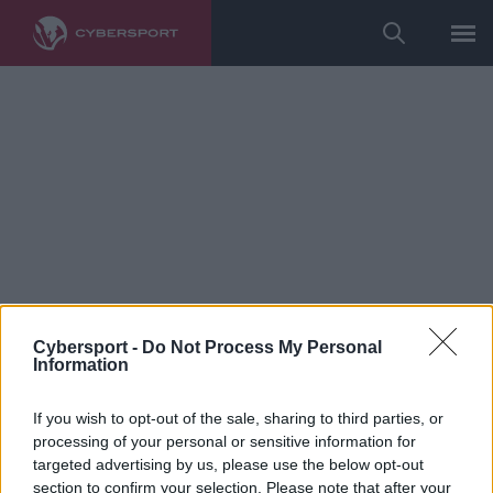
Cybersport -
Do Not Process My Personal
Information
League of Legends
If you wish to opt-out of the sale, sharing to third parties, or
Rybson o aferze z Xayoo, nowym
processing of your personal or sensitive information for
projekcie pod szyldem FMS i
targeted advertising by us, please use the below opt-out
section to confirm your selection. Please note that after your