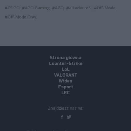
#CS:GO
#AGO Gaming
#AGO
#attackiereN
#Off-Mode
#Off-Mode Gray
Strona główna
Counter-Strike
LoL
VALORANT
Wideo
Esport
LEC
Znajdziesz nas na: