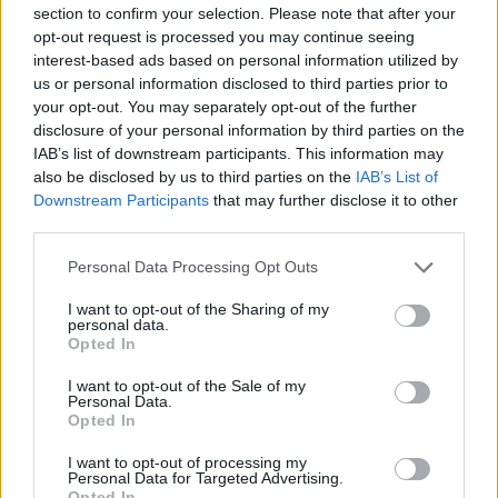
section to confirm your selection. Please note that after your
Legend Series oraz ESL Major League Summer 2017.
opt-out request is processed you may continue seeing
interest-based ads based on personal information utilized by
Jako pierwszy okazję do zaprezentowania się będzie
us or personal information disclosed to third parties prior to
miał miksowy skład attackiereN, w którym znajdziemy
your opt-out. You may separately opt-out of the further
chociażby pozostających od dłuższego czasu bez
disclosure of your personal information by third parties on the
drużyny Oskara "oskarisha" Stenborowskiego
IAB’s list of downstream participants. This information may
oraz Piotra "peeta" Ćwiklińskiego. Zespół Polaków
also be disclosed by us to third parties on the
IAB’s List of
rozegra swój pierwszy mecz w ramach fazy grupowej 3.
Downstream Participants
that may further disclose it to other
third parties.
edycji Legend Series, zaś jego rywalem będzie rosyjska
ekipa Ha MaSSe.
Personal Data Processing Opt Outs
Kilka godzin później obejrzymy natomiast dwa
I want to opt-out of the Sharing of my
pojedynki rozegrane w ramach ESL Major League
personal data.
Opted In
Summer 2017. W ćwierćfinale tych rozgrywek znalazły
się AGO Gaming oraz Off-Mode Gray. Ci pierwsi zmierzą
I want to opt-out of the Sale of my
Personal Data.
się z litewskim GameplayDNA, drudzy natomiast
Opted In
podejmą Bułgarów z TTFU. Przypomnijmy, że stawką
całych zawodów są dwa miejsca w 26. sezonie ESEA
I want to opt-out of processing my
Personal Data for Targeted Advertising.
Premier.
Opted In