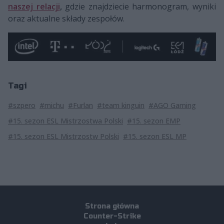
naszej relacji
,
gdzie znajdziecie harmonogram, wyniki
oraz aktualne składy zespołów.
Tagi
#szpero
#michu
#Furlan
#team kinguin
#AGO Gaming
#15. sezon ESL Mistrzostwa Polski
#15. sezon EMP
#15. sezon ESL Mistrzostw Polski
#15. sezon ESL MP
Strona główna
Counter-Strike