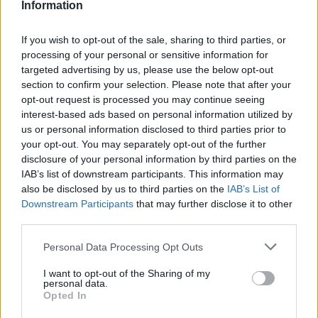
Information
będzie musiało jeszcze powalczyć.
AGO Gaming
16:3
Team Kinguin - Inferno
If you wish to opt-out of the sale, sharing to third parties, or
processing of your personal or sensitive information for
Początek tej mapy to stanowcze ataki ze strony graczy
targeted advertising by us, please use the below opt-out
AGO Gaming. Dzięki temu udało im się idealnie wejść w
section to confirm your selection. Please note that after your
to spotkanie zdobywając aż siedem rund z rzędu. W
opt-out request is processed you may continue seeing
interest-based ads based on personal information utilized by
końcu jednak reprezentantom Teamu Kinguin udało
us or personal information disclosed to third parties prior to
się przełamać, choć nie był to popis z ich strony, lecz
your opt-out. You may separately opt-out of the further
chwila nieuwagi ze strony rywali. Do końca pierwszej
disclosure of your personal information by third parties on the
połowy sytuacja Pingwinów nie zmieniła się - stracili oni
IAB’s list of downstream participants. This information may
aż czternaście rund, przerywając dobrą passę
also be disclosed by us to third parties on the
IAB’s List of
przeciwników dopiero po zamianie stron. Tam udało
Downstream Participants
that may further disclose it to other
się zdobyć dwa punkty, lecz ostatecznie to AGO
third parties.
sięgnęło po zwycięstwo na pierwszej mapie.
Personal Data Processing Opt Outs
Team Kinguin
7:16
AGO Gaming - Mirage
I want to opt-out of the Sharing of my
personal data.
Dzięki wygranej rundzie nożowej, AGO Gaming mógł
Opted In
rozpocząć mapę po stronie antyterrorystów. Pierwsza