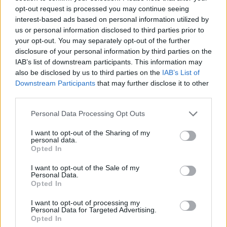
opt-out request is processed you may continue seeing
Murad w przeszłości związany był z Chosen5
interest-based ads based on personal information utilized by
oraz Teamem Spotnet, zaś w połowie roku występował
us or personal information disclosed to third parties prior to
także w barwach miksowego Gux & Friends. Potem
your opt-out. You may separately opt-out of the further
trafił do ekipy prowadzonej przez Ivana "Johntę"
disclosure of your personal information by third parties on the
Shevtsova, wraz z którą awansował na DreamHack
IAB’s list of downstream participants. This information may
ASTRO Open Denver 2017 oraz StarLadder i-League
also be disclosed by us to third parties on the
IAB’s List of
Shanghai Invitational 2017. Sam ISSAA, mimo nie
Downstream Participants
that may further disclose it to other
third parties.
najlepszego początku, w ostatnich tygodniach znacznie
poprawił swoją grę, dzięki czemu włodarze z Ukrainy
Personal Data Processing Opt Outs
zdecydowali się zaproponować mu stały angaż.
I want to opt-out of the Sharing of my
–
Jestem naprawdę szczęśliwy i dumny, że mogę
personal data.
Opted In
reprezentować HellRaisers, są tutaj świetni ludzie i już
nie mogę się doczekać tego, co przyniesie przyszłość
–
I want to opt-out of the Sale of my
Personal Data.
stwierdził w oświadczeniu rifler z Jordanii. –
Dzięki
Opted In
ciężkiej pracy moje marzenia się ziściły, zamierzam
więc pracować jeszcze ciężej, by potwierdzić moje
I want to opt-out of processing my
Personal Data for Targeted Advertising.
umiejętności. Jestem pewny, że razem uda nam się
Opted In
wejść na sam szczyt i tylko czekam aż będziemy mogli