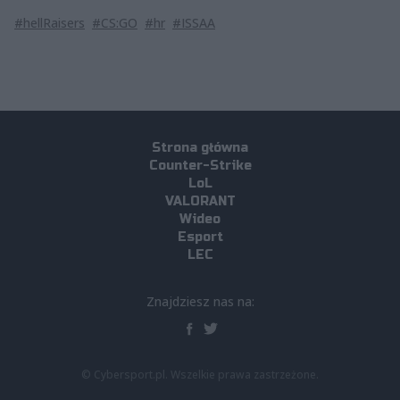
#hellRaisers
#CS:GO
#hr
#ISSAA
Strona główna
Counter-Strike
LoL
VALORANT
Wideo
Esport
LEC
Znajdziesz nas na:
© Cybersport.pl. Wszelkie prawa zastrzeżone.