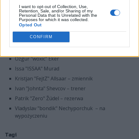
kontynuować naszą drogę
– dodał.
I want to opt-out of Collection, Use,
Retention, Sale, and/or Sharing of my
Personal Data that Is Unrelated with the
W tej sytuacji skład HellRaisers prezentuje się
Purposes for which it was collected.
Opted Out
następująco:
CONFIRM
Kirill "ANGE1" Karasiow
Bence "DeadFox" Böröcz
Özgür "woxic" Eker
Issa "ISSAA" Murad
Kristjan "FejtZ" Allsaar – zmiennik
Ivan "Johnta" Shevcov – trener
Patrik "Zero" Žúdel – rezerwa
Vladyslav "bondik" Nechyporchuk – na
wypożyczeniu
Tagi