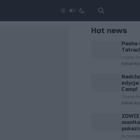
Hot news
Pasha 
Tatrac
Counter-Str
Adrian Ko
Nadcho
edycja
Camp!
Counter-Str
Adrian Ko
ZOWIE 
monito
pokazi
Bez kategor