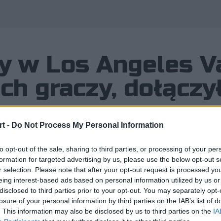
 w Los Angeles Va
ch graczy, dołączy
t -
Do Not Process My Personal Information
to opt-out of the sale, sharing to third parties, or processing of your per
trzęsienie ziemi, do którego doszło
formation for targeted advertising by us, please use the below opt-out s
asta Aniołów kompletnie zawiódł ocze
r selection. Please note that after your opt-out request is processed y
eing interest-based ads based on personal information utilized by us or
disclosed to third parties prior to your opt-out. You may separately opt-
losure of your personal information by third parties on the IAB’s list of
. This information may also be disclosed by us to third parties on the
IA
 do którego doszło w szeregach Los Angeles Valiant. Zespó