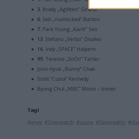
3.
Brady „Agilities” Girardi
6.
Seb „numlocked” Barton
7.
Park Young „KariV” Seo
13.
Stefano „Verbo” Disalvo
16.
Indy „SPACE” Halpern
99.
Terence „SoOn” Tarlier
Joon-hyuk „Bunny” Chae
Scott "Custa" Kennedy
Byung Chul „MBC” Moon – trener
Tagi
#envy
#Overwatch
#custa
#Grimreality
#Ov