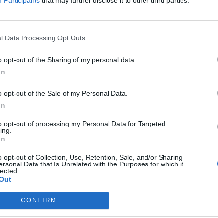
Participants
that may further disclose it to other third parties.
 etapie Overwatch League, co dla niektórych zawodników 
l Data Processing Opt Outs
Koreańczyk dołączył do Valiant wraz z zresztą składu Immo
ie, wobec czego podjęto decyzję o rozwiązaniu jego kontrakt
o opt-out of the Sharing of my personal data.
, który został wytransferowany do rywala zza miedzy, Los 
In
rzeszłości z Rogue Benjamin "uNKOE" Chevasson. Francuz s
o opt-out of the Sale of my Personal Data.
owędrował Scott "Custa" Kennedy. 24-letni Australijczyk na
In
ądać go pod banderą Dallas Fuel, gdzie jednak nie mógł on l
to opt-out of processing my Personal Data for Targeted
ing.
o" Schaefera, on również opuścił skład, ale jednocześnie po
In
bie szkoleniowym drużyny i jako asystent będzie wspier
o opt-out of Collection, Use, Retention, Sale, and/or Sharing
ż wcześniej pomocnikami Koreańczyka byli Warsi Faraaz "S
ersonal Data that Is Unrelated with the Purposes for which it
lected.
Out
uje się następująco:
CONFIRM