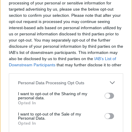
processing of your personal or sensitive information for
turnieju na pewno wielu osobom z MKOl było do
targeted advertising by us, please use the below opt-out
esportu bliżej niż dalej.
section to confirm your selection. Please note that after your
opt-out request is processed you may continue seeing
Wydaje się, że organizacje takie jak MKOl mają
interest-based ads based on personal information utilized by
jeszcze duże zaległości w kwestii zrozumienia, czym
us or personal information disclosed to third parties prior to
jest esport. Czy udaje im się je nadrobić?
your opt-out. You may separately opt-out of the further
disclosure of your personal information by third parties on the
Panowie i panie z Lozanny podeszli do Forum bardzo
IAB’s list of downstream participants. This information may
otwarcie i z chęcią uczenia się o nas. Byłem nieco
also be disclosed by us to third parties on the
IAB’s List of
zaskoczony, aczkolwiek nie powinienem być, że wiele
Downstream Participants
that may further disclose it to other
młodszych osób z MKOl doskonale wiedziało, czym jest
third parties.
esport i kim jest wiele osób na Forum. To cieszy, bo
Personal Data Processing Opt Outs
one na pewno będą wewnątrz MKOl agentami esportu.
I want to opt-out of the Sharing of my
Coraz częściej słyszymy opinie, że to MKOl
personal data.
“desperacko potrzebuje esportu”, lub że nasza
Opted In
branża “w ogóle nie nie potrzebuje MKOl-u”. Ale czy
I want to opt-out of the Sale of my
to nie jest zbyt zero-jedynkowe myślenie?
Personal Data.
Opted In
Owszem, jest. Nie jest tak, że esport powinien pchać się