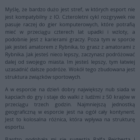
Myślę, że bardzo dużo jest stref, w których esport nie
jest kompatybilny z IO. Czteroletni cykl rozgrywek nie
pasuje raczej do gier komputerowych, które potrafią
mieć w przeciągu czterech lat upadki i wzloty, a
podobnie jest z karierami graczy. Poza tym w sporcie
jak jesteś amatorem z Rybnika, to grasz z amatorami z
Rybnika. Jak jesteś nieco lepszy, zaczynasz podróżować
dalej od swojego miasta. Im jesteś lepszy, tym łatwiej
uzasadnić dalsze podróże. Wokół tego zbudowana jest
struktura związków sportowych.
A w esporcie na dzień dobry największy nub siada w
kapciach do gry i staje do walki z ludźmi z 50 krajów w
przeciągu trzech godzin. Najmniejszą jednostką
geograficzną w esporcie jest na ogół cały kontynent.
Jest to kolosalna różnica, która wpływa na strukturę
esportu.
Bardzo podobała mi się sugestia Ralfa Reicherta i