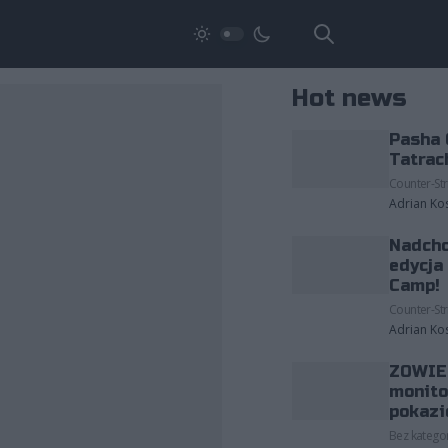
Hot news
Pasha 
Tatrac
Counter-Str
Adrian Ko
Nadcho
edycja
Camp!
Counter-Str
Adrian Ko
ZOWIE 
monito
pokazi
Bez kategor