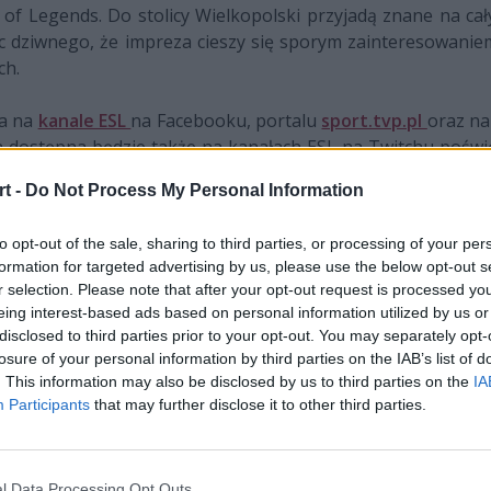
 of Legends. Do stolicy Wielkopolski przyjadą znane na cał
c dziwnego, że impreza cieszy się sporym zainteresowaniem
ch.
na na
kanale ESL
na Facebooku, portalu
sport.tvp.pl
oraz n
a dostępna będzie także na kanałach ESL na Twitchu poś
epszym wydaniu pojawi się również na antenie Telewizji
t -
Do Not Process My Personal Information
to opt-out of the sale, sharing to third parties, or processing of your per
TVP Sport:
formation for targeted advertising by us, please use the below opt-out s
r selection. Please note that after your opt-out request is processed y
t)
eing interest-based ads based on personal information utilized by us or
disclosed to third parties prior to your opt-out. You may separately opt-
e mapy wielkiego finału (na żywo)
losure of your personal information by third parties on the IAB’s list of
. This information may also be disclosed by us to third parties on the
IA
Participants
that may further disclose it to other third parties.
aczony na rozstrzygnięcie zmagań w CS:GO. Na serwer
da" Cybulskiego, którzy w pierwszym półfinale podejmą Iz
entujący AGO Esports, których rywalem będzie PACT. Poc
l Data Processing Opt Outs