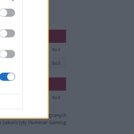
Bo3
Bo3
Bo3
ać będą aż trzech wygranych
h zakończyły Illuminar Gaming