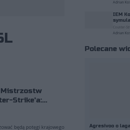
Adrian Ko
IEM Ko
fot. ESL
symula
Counter-Str
SL
Adrian Ko
Polecane wi
L Mistrzostw
r-Strike'a:...
Agresivoo o laga
lizować będą potęgi krajowego