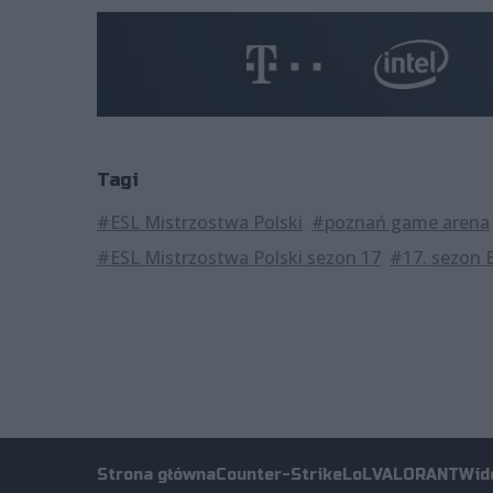
Tagi
#ESL Mistrzostwa Polski
#poznań game arena
#ESL Mistrzostwa Polski sezon 17
#17. sezon 
Strona główna
Counter-Strike
LoL
VALORANT
Wid