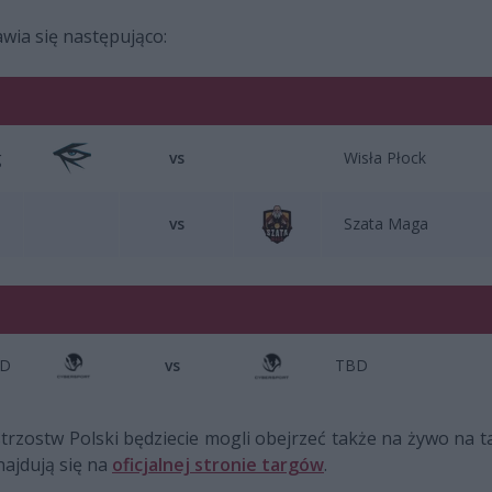
ia się następująco:
g
vs
Wisła Płock
m
vs
Szata Maga
D
vs
TBD
strzostw Polski będziecie mogli obejrzeć także na żywo n
najdują się na
oficjalnej stronie targów
.