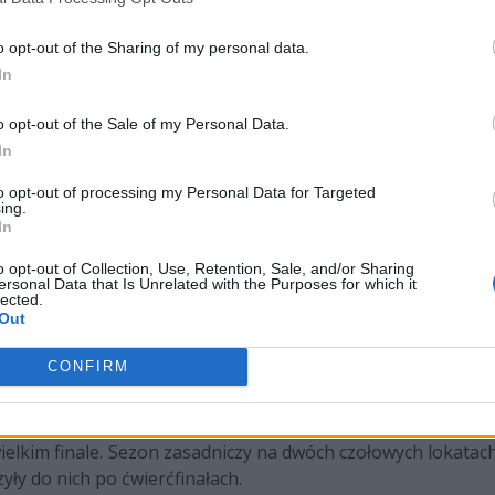
o opt-out of the Sharing of my personal data.
ia się następująco:
In
o opt-out of the Sale of my Personal Data.
In
uin
vs
Izako Boars
to opt-out of processing my Personal Data for Targeted
ing.
In
rts
vs
PACT
o opt-out of Collection, Use, Retention, Sale, and/or Sharing
ersonal Data that Is Unrelated with the Purposes for which it
lected.
Out
TBD
vs
TBD
CONFIRM
opanują zawodnicy League of Legends, którzy potrzebow
elkim finale. Sezon zasadniczy na dwóch czołowych lokatac
yły do nich po ćwierćfinałach.