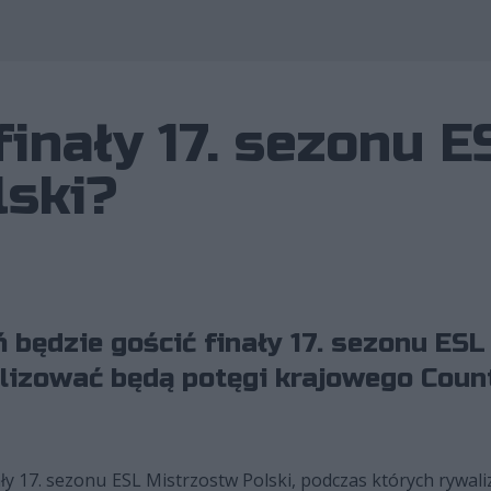
finały 17. sezonu E
lski?
 będzie gościć finały 17. sezonu ES
lizować będą potęgi krajowego Counte
ły 17. sezonu ESL Mistrzostw Polski, podczas których rywa