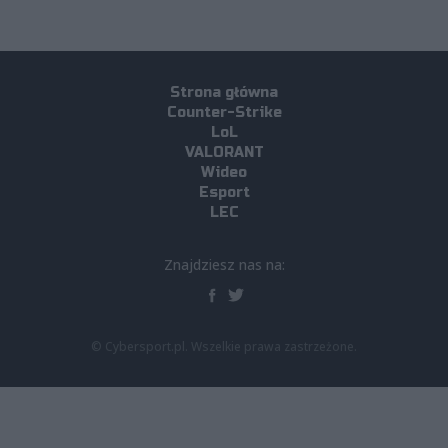
Strona główna
Counter-Strike
LoL
VALORANT
Wideo
Esport
LEC
Znajdziesz nas na:
© Cybersport.pl. Wszelkie prawa zastrzeżone.