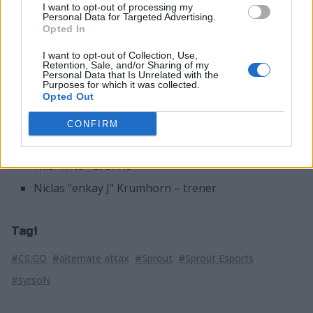
I want to opt-out of processing my
rozegrają swój pożegnalny mecz w tych barwach.
Personal Data for Targeted Advertising.
Opted In
Rywalem niemiecko-duńskiej piątki w ramach United
Masters League będzie AGO Esports.
I want to opt-out of Collection, Use,
Retention, Sale, and/or Sharing of my
W tej sytuacji skład ALTERNATE aTTaX prezentuje się
Personal Data that Is Unrelated with the
Purposes for which it was collected.
następująco:
Opted Out
Jesper "TENZKI" Plougmann
CONFIRM
Stefan "stfN" Seier
Nils "k1to" Gruhne
Niclas "enkay J" Krumhorn – trener
Tagi
#CS:GO
#alternate attax
#Sprout
#Sprout Esports
#syrsoN