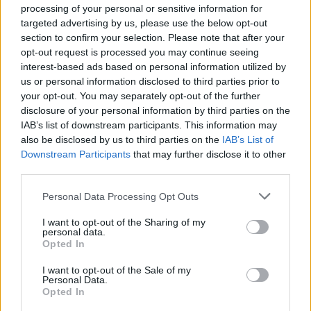
https://twitter.com/syrsoNCSGO/status/10754545429538
processing of your personal or sensitive information for
targeted advertising by us, please use the below opt-out
Ogłoszenie decyzji zbiega się z
wczorajszymi
section to confirm your selection. Please note that after your
doniesieniami
łączącymi snajpera z przenosinami do
opt-out request is processed you may continue seeing
Sprout Esports. Wspomniana formacja planuje
interest-based ads based on personal information utilized by
przeprowadzenie dwóch roszad personalnych tak, aby
us or personal information disclosed to third parties prior to
jej skład był w pełni niemiecki. Rische był członkiem
your opt-out. You may separately opt-out of the further
disclosure of your personal information by third parties on the
ALTERNATE od maja 2016 roku, gdy zajął
IAB’s list of downstream participants. This information may
miejsce Stefana "stfNa" Seiera. Ekipie tej nie udało się
also be disclosed by us to third parties on the
IAB’s List of
wywalczyć miejsca w zamkniętych kwalifikacjach do
Downstream Participants
that may further disclose it to other
europejskiego Minora, a w ostatnim czasie musiała ona
third parties.
uznać wyższość expert eSport w finale ESL
Meisterschaft Winter 2018. W poprzednich miesiącach
Personal Data Processing Opt Outs
zespół 22-latka zajmował drugie miejsca w ramach
I want to opt-out of the Sharing of my
Cross Border Esport oraz Good Game League 2018.
personal data.
Opted In
Odejście syrsoNa sprawia, że w składzie ALTERNATE
I want to opt-out of the Sale of my
pozostaje już tylko trzech strzelców, bowiem wraz z
Personal Data.
końcem grudnia drużynę opuszcza także doświadczony
Opted In
Duńczyk Nicolai
„HUNDEN”
Petersen. Jutro obaj gracze