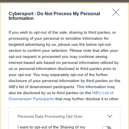
o Jonathanie "EliGE'u" Jablonowskim, zawodniku z 15.
miejsca.
Cybersport -
Do Not Process My Personal
Information
Mający polskie korzenie 21-latek już niedługo wejdzie w
piąty rok swojej przygody z Liquid. W tym czasie
If you wish to opt-out of the sale, sharing to third parties, or
notował liczne wzloty i upadki, ale już od pewnego
processing of your personal or sensitive information for
czasu zarówno on, jak i jego koledzy ustabilizowali
targeted advertising by us, please use the below opt-out
swoją formę na tyle, że obecnie regularnie zajmują
section to confirm your selection. Please note that after your
lokaty w ścisłej czołówce. Sam ELiGE w prestiżowym
opt-out request is processed you may continue seeing
interest-based ads based on personal information utilized by
rankingu HLTV znalazł się drugi raz z rzędu, jednak w
us or personal information disclosed to third parties prior to
2017 roku znalazł się o trzy oczka wyżej. Niemniej
your opt-out. You may separately opt-out of the further
należy pamiętać, że tym razem rolę gwiazd przejął
disclosure of your personal information by third parties on the
kanadyjski duet TL, przez co Jablonowski znalazł się
IAB’s list of downstream participants. This information may
nieco z tyłu. Ale tylko nieco, bo to właśnie Amerykanin
also be disclosed by us to third parties on the
IAB’s List of
miał ogromny wpływ na sukcesy odnoszone przez
Downstream Participants
that may further disclose it to other
zespół m.in. podczas SuperNova Malta czy też lanowych
third parties.
finałów 7. i 8. sezonu ESL Pro League. Co ciekawe,
Personal Data Processing Opt Outs
podczas całego roku 2018 tylko dwukrotnie zakończył
zawody z ratingiem poniżej 1,00 – taka sytuacja miała
I want to opt-out of the Sharing of my