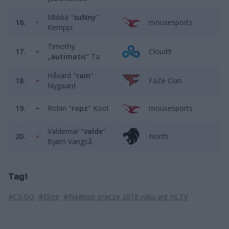
Miikka "
suNny
"
16.
mousesports
Kemppi
Timothy
17.
Cloud9
„
autimatic
” Ta
Håvard "
rain
"
18.
FaZe Clan
Nygaard
19.
Robin "
ropz
" Kool
mousesports
Valdemar "
valde
"
20.
North
Bjørn Vangså
Tagi
#CS:GO
#Elige
#Najlepsi gracze 2018 roku wg HLTV