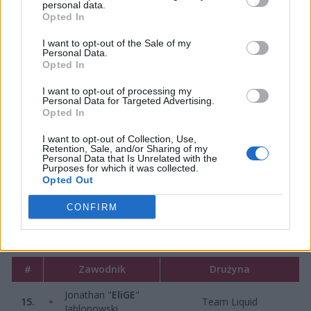
personal data.
miejsce przy okazji Intel Extreme Masters Katowice
Opted In
2018 oraz finałów 6. sezonu ECS.
I want to opt-out of the Sale of my
.
@EliGE
earns #15 in our Top 20 players of
Personal Data.
Opted In
2018 list for playing a pivotal role in Liquid's
successes throughout the year with several
I want to opt-out of processing my
Personal Data for Targeted Advertising.
standout performances.
Opted In
For more:
https://t.co/EOHaYNZqUx
I want to opt-out of Collection, Use,
pic.twitter.com/O7aeLH4kui
Retention, Sale, and/or Sharing of my
Personal Data that Is Unrelated with the
Purposes for which it was collected.
— HLTV.org (@HLTVorg)
6 stycznia 2019
Opted Out
Zdobywcę pierwszego miejsca i tytułu najlepszego
CONFIRM
zawodnika 2018 roku poznamy już 20 stycznia. Lista
zaprezentowanych do tej pory graczy wygląda tak:
#
Zawodnik
Drużyna
Jonathan "
EliGE
"
15.
Team Liquid
Jablonowski