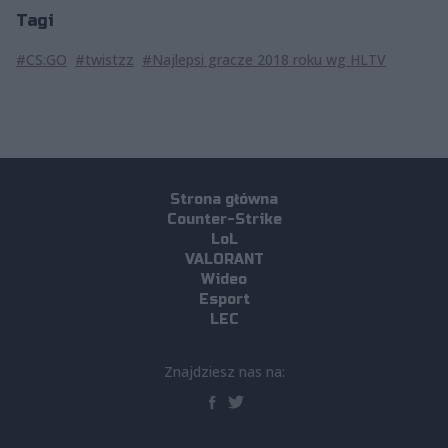
Tagi
#CS:GO
#twistzz
#Najlepsi gracze 2018 roku wg HLTV
Strona główna
Counter-Strike
LoL
VALORANT
Wideo
Esport
LEC
Znajdziesz nas na: