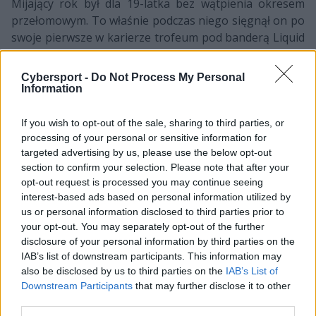
Mijający rok był dla 19-latka bez wątpienia okresem
przełomowym. To właśnie podczas niego sięgnął on po
swoje pierwsze w karierze trofeum pod banderą Liquid
– Van Dulken i jego koledzy odbili sobie kompletnie
nieudanego Majora triumfem w cs_summit 2, sam
Cybersport -
Do Not Process My Personal
Twistzz był jednym z głównych autorów tego sukcesu.
Information
Na przestrzeni kolejnych miesięcy ekipa kanadyjskiego
riflera wielokrotnie docierała jeszcze do finału
If you wish to opt-out of the sale, sharing to third parties, or
najważniejszych na scenie imprezy, ale pierwsze
processing of your personal or sensitive information for
targeted advertising by us, please use the below opt-out
miejsce zajęła jeszcze tylko raz: przy okazji SuperNova
section to confirm your selection. Please note that after your
CS:GO Malta. Ponadto na konto TL wpadło sześć medali
opt-out request is processed you may continue seeing
za drugie miejsce oraz pięć za trzecie. I bez wątpienia
interest-based ads based on personal information utilized by
nie byłoby tego, gdyby nie właśnie Van Dulken, który
us or personal information disclosed to third parties prior to
świetnie uzupełniał się ze swoim rodakiem, Keithem
your opt-out. You may separately opt-out of the further
"NAFEM" Markovicem. Na koniec warto też dodać, że w
disclosure of your personal information by third parties on the
2018 Twistzz po raz pierwszy otrzymał tytuł MVP –
IAB’s list of downstream participants. This information may
also be disclosed by us to third parties on the
IAB’s List of
miało to miejsce podczas ESL One New York 2018 i to
Downstream Participants
that may further disclose it to other
mimo faktu, że jego zespół poległ wówczas w wielkim
third parties.
finale.