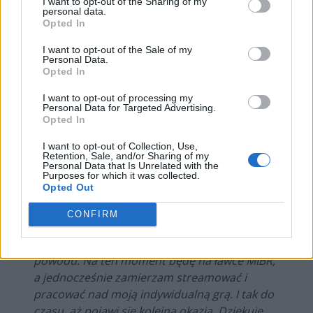
I want to opt-out of the Sharing of my
byłem tym, który chciał odchodzić. Zawsze
personal data.
Opted In
próbowałem się wpasować, ale za każdym
razem kończyło się tak, że ktoś zbyt wcześniej
I want to opt-out of the Sale of my
wyciągał jakiś element tej układanki.
Personal Data.
Opted In
Widziałem, że przejście do MIBR to ryzyko i
ostatecznie ono nie popłaciło. Wystąpiły
I want to opt-out of processing my
Personal Data for Targeted Advertising.
pewne problemy związane z językiem i kulturą,
Opted In
ale przede wszystkim to zderzenie
odmiennych stylów gry doprowadziło do
I want to opt-out of Collection, Use,
Retention, Sale, and/or Sharing of my
nagłego końca. Mimo wszystko szansa na
Personal Data that Is Unrelated with the
naukę i wspólną pracę z brazylijskim rdzeniem
Purposes for which it was collected.
Opted Out
drużyny była wyjątkową i ekscytującą okazją.
Chociaż trwało to krótko, to zaszczytem była
CONFIRM
możliwość wspólnej gry z takimi legendami.
Nie żałuję, wszystko dzieje się z jakiegoś
powodu. Na ten moment będę na ławce MIBR,
a jednocześnie zamierzam streamować i
pracować nad moją indywidualną grą. I tak do
czasu, aż pojawi się kolejna okazja. Dziękuję