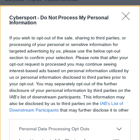
22-latek rozpoczął miniony rok fantastycznie, bo od
Cybersport -
Do Not Process My Personal
triumfu na Majorze, samemu zdobywając zresztą tytuł
Information
MVP całej imprezy. Później było jednak już tylko gorzej,
gdyż jego Cloud9 nie potrafiło nawiązać do tego
If you wish to opt-out of the sale, sharing to third parties, or
sukcesu, notując coraz gorsze wyniki. Ratunkiem dla
processing of your personal or sensitive information for
Celika miały być właśnie przenosiny do Made in Brazil,
targeted advertising by us, please use the below opt-out
gdzie spotkał swojego starego znajomego z czasów
section to confirm your selection. Please note that after your
wspólnej gry w C9, Jake'a "Stewie2K" Yipa. Obecność
opt-out request is processed you may continue seeing
interest-based ads based on personal information utilized by
dwóch Amerykanów miała pomóc ekipie w
us or personal information disclosed to third parties prior to
przezwyciężeniu różnic kulturowych, ale finalnie to się
your opt-out. You may separately opt-out of the further
nie udało, w efekcie czego żadnego z nich nie ma już w
disclosure of your personal information by third parties on the
składzie – Yip trafił do Teamu Liquid, zaś tarik skończył
IAB’s list of downstream participants. This information may
na rezerwie. Jak sam jednak przyznał w opublikowanym
also be disclosed by us to third parties on the
IAB’s List of
przez siebie
oświadczeniu
, nie żałuje decyzji o
Downstream Participants
that may further disclose it to other
transferze:
third parties.
Gdy spojrzycie na wszystkie moje byłe
Personal Data Processing Opt Outs
drużyny, to zdacie sobie sprawę, że nigdy nie