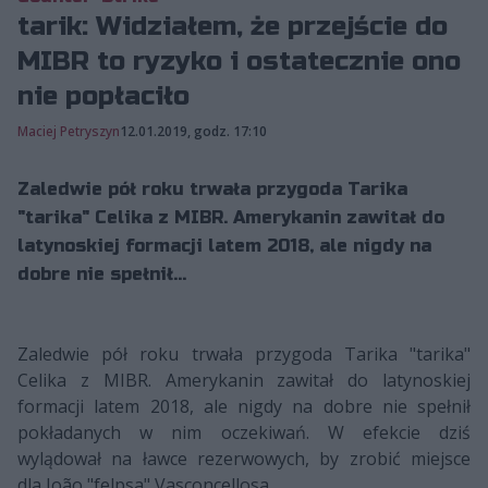
tarik: Widziałem, że przejście do
MIBR to ryzyko i ostatecznie ono
nie popłaciło
Maciej Petryszyn
12.01.2019, godz. 17:10
Zaledwie pół roku trwała przygoda Tarika
"tarika" Celika z MIBR. Amerykanin zawitał do
latynoskiej formacji latem 2018, ale nigdy na
dobre nie spełnił...
Zaledwie pół roku trwała przygoda Tarika "tarika"
Celika z MIBR. Amerykanin zawitał do latynoskiej
formacji latem 2018, ale nigdy na dobre nie spełnił
pokładanych w nim oczekiwań. W efekcie dziś
wylądował na ławce rezerwowych, by zrobić miejsce
dla João "felpsa" Vasconcellosa.