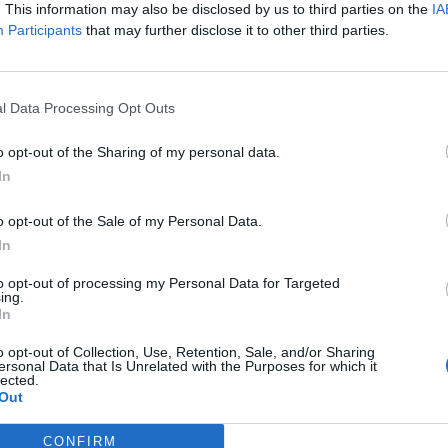
. This information may also be disclosed by us to third parties on the
IA
u w Fazie Nowych Legend Intel Extreme Masters Katowice 2
Participants
that may further disclose it to other third parties.
0 : 2
Renegade
l Data Processing Opt Outs
(IEM Katowice 2019 – 3. runda)
o opt-out of the Sharing of my personal data.
In
4
11
16
Nuke
o opt-out of the Sale of my Personal Data.
3
5
In
8
7
16
to opt-out of processing my Personal Data for Targeted
Mirage
ing.
In
6
9
o opt-out of Collection, Use, Retention, Sale, and/or Sharing
–
Inferno
ersonal Data that Is Unrelated with the Purposes for which it
lected.
Out
nu, którzy zgarnęli rundę pistoletową. ENCE natychmiast od
CONFIRM