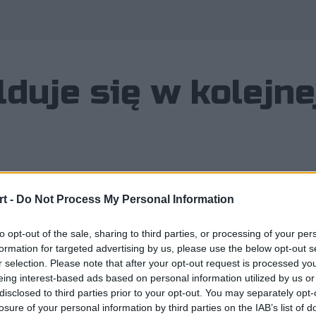
uje się w kolejnej
t -
Do Not Process My Personal Information
rwy Renegades znów znajdzie się w n
to opt-out of the sale, sharing to third parties, or processing of your per
odowa piątka rozprawiła się dziś z E
formation for targeted advertising by us, please use the below opt-out s
r selection. Please note that after your opt-out request is processed y
eing interest-based ads based on personal information utilized by us or
disclosed to third parties prior to your opt-out. You may separately opt-
znajdzie się w najlepszej szesnastce Majora! Międzynarodo
losure of your personal information by third parties on the IAB’s list of