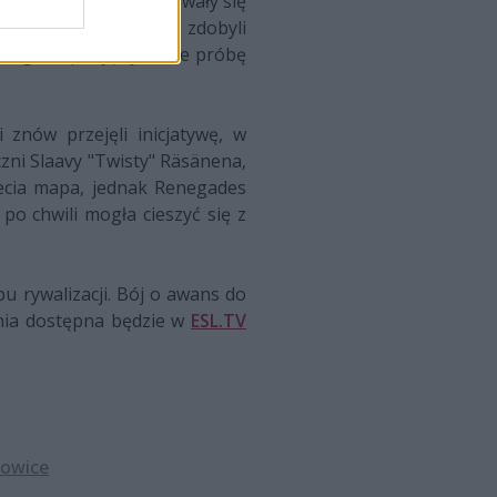
fińskiej w końcu odezwały się
ontynentu do przerwy zdobyli
kolegami podjęli jeszcze próbę
 znów przejęli inicjatywę, w
zni Slaavy "Twisty" Räsänena,
zecia mapa, jednak Renegades
 po chwili mogła cieszyć się z
 rywalizacji. Bój o awans do
nia dostępna będzie w
ESL.TV
towice