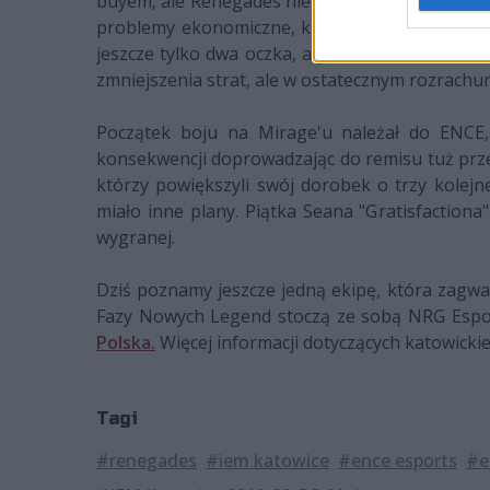
buyem, ale Renegades nie dało się zepchnąć do 
problemy ekonomiczne, które w znacznym stopn
jeszcze tylko dwa oczka, a po zmianie stron znó
zmniejszenia strat, ale w ostatecznym rozrachu
Początek boju na Mirage'u należał do ENCE, a
konsekwencji doprowadzając do remisu tuż przed
którzy powiększyli swój dorobek o trzy kolejn
miało inne plany. Piątka Seana "Gratisfactiona"
wygranej.
Dziś poznamy jeszcze jedną ekipę, która zagwa
Fazy Nowych Legend stoczą ze sobą NRG Espor
Polska.
Więcej informacji dotyczących katowicki
Tagi
#renegades
#iem katowice
#ence esports
#e