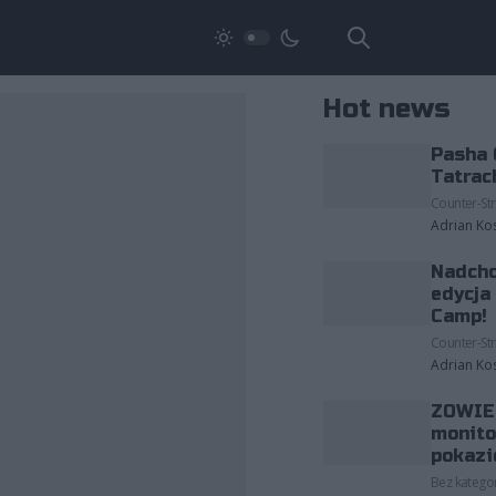
Hot news
Pasha 
Tatrac
Counter-Str
Adrian Ko
Nadcho
edycja
Camp!
Counter-Str
Adrian Ko
ZOWIE 
monito
pokazi
Bez kategor