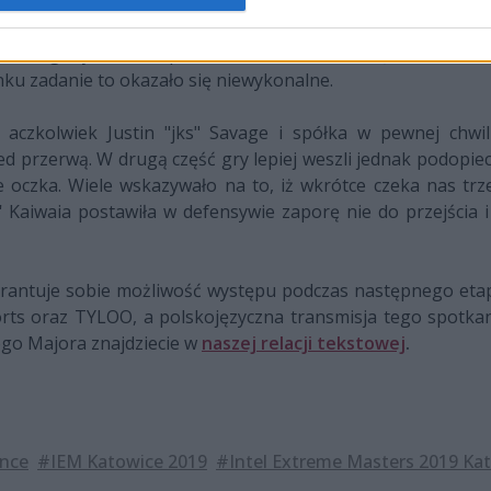
defensywy i zaczęło budować zaliczkę punktową. Po stronie 
iu wpłynęły na dalszą część meczu. Gracze ze Starego K
w ulegli rywalom w pistoletówce. Aleksi "allu" Jalli wraz z 
nku zadanie to okazało się niewykonalne.
czkolwiek Justin "jks" Savage i spółka w pewnej chwili
 przerwą. W drugą część gry lepiej weszli jednak podopiec
e oczka. Wiele wskazywało na to, iż wkrótce czeka nas tr
' Kaiwaia postawiła w defensywie zaporę nie do przejścia i
rantuje sobie możliwość występu podczas następnego etapu
ts oraz TYLOO, a polskojęzyczna transmisja tego spotka
ego Majora znajdziecie w
naszej relacji tekstowej
.
nce
#IEM Katowice 2019
#Intel Extreme Masters 2019 Ka