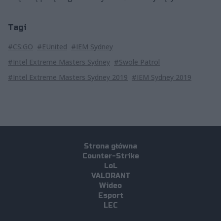
Tagi
#CS:GO
#EUnited
#IEM Sydney
#Intel Extreme Masters Sydney
#Swole Patrol
#Intel Extreme Masters Sydney 2019
#IEM Sydney 2019
Strona główna
Counter-Strike
LoL
VALORANT
Wideo
Esport
LEC