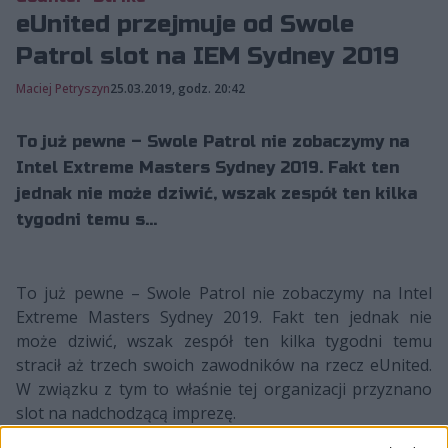
eUnited przejmuje od Swole
Patrol slot na IEM Sydney 2019
Maciej Petryszyn
25.03.2019, godz. 20:42
To już pewne – Swole Patrol nie zobaczymy na
Intel Extreme Masters Sydney 2019. Fakt ten
jednak nie może dziwić, wszak zespół ten kilka
tygodni temu s...
To już pewne – Swole Patrol nie zobaczymy na Intel
Extreme Masters Sydney 2019. Fakt ten jednak nie
może dziwić, wszak zespół ten kilka tygodni temu
stracił aż trzech swoich zawodników na rzecz eUnited.
W związku z tym to właśnie tej organizacji przyznano
slot na nadchodzącą imprezę.