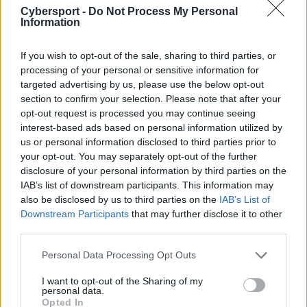
Przypomnijmy, że Swole w wygranych przez siebie
Cybersport -
Do Not Process My Personal
eliminacjach do IEM Sydney wzięło udział jeszcze na
Information
początku lutego. Wtedy ekipa ta okazała się lepsza
m.in. od Teamu Envy i compLexity Gaming, ale nieco
If you wish to opt-out of the sale, sharing to third parties, or
ponad tydzień później doszło w jej szeregach do
processing of your personal or sensitive information for
rozłamu. W jego efekcie ze składu odeszli Edgar
targeted advertising by us, please use the below opt-out
section to confirm your selection. Please note that after your
"MarKE" Maldonado, Victor "food" Wong oraz Anthony
opt-out request is processed you may continue seeing
"vanity" Malaspina – cała ta trójka przyjęła ofertę od
interest-based ads based on personal information utilized by
eUnited, wobec czego trudno było przewidzieć losy
us or personal information disclosed to third parties prior to
miejsca na australijskim turnieju. Dopiero teraz głos w
your opt-out. You may separately opt-out of the further
całej sprawie zabrali organizatorzy:
disclosure of your personal information by third parties on the
IAB’s list of downstream participants. This information may
Update to the IEM Sydney 2019: NA qualifier.
also be disclosed by us to third parties on the
IAB’s List of
With the core roster of Swole Patrol now
Downstream Participants
that may further disclose it to other
competing under eUnited we have concluded
third parties.
that eUnited will receive the qualification
Personal Data Processing Opt Outs
position over Swole Patrol. See them live in
Australia this May!
#IEM
I want to opt-out of the Sharing of my
personal data.
Opted In
— Intel®ExtremeMasters (@IEM)
25 marca