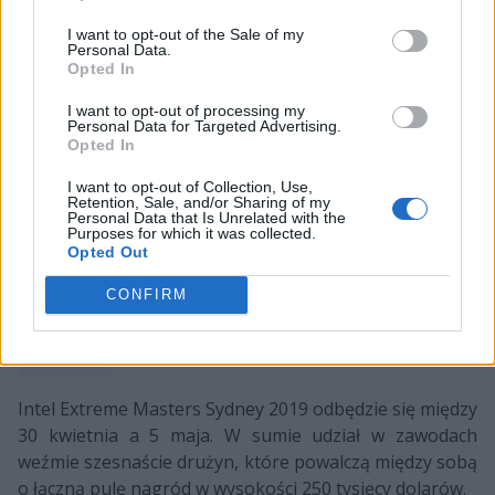
2019
I want to opt-out of the Sale of my
Personal Data.
Na ten moment lista uczestników IEM Sydney 2019
Opted In
prezentuje się następująco:
I want to opt-out of processing my
Personal Data for Targeted Advertising.
Opted In
BOOT-
BIG
eUnited
FaZe Cla
dream[S]cape
I want to opt-out of Collection, Use,
Retention, Sale, and/or Sharing of my
Personal Data that Is Unrelated with the
Fnatic
Team Liquid
MIBR
mousespo
Purposes for which it was collected.
Opted Out
MVP
Ninjas in
NRG
Renegade
PK
Pyjamas
Esports
CONFIRM
ViCi
Gaming
Intel Extreme Masters Sydney 2019 odbędzie się między
30 kwietnia a 5 maja. W sumie udział w zawodach
weźmie szesnaście drużyn, które powalczą między sobą
o łączną pulę nagród w wysokości 250 tysięcy dolarów.