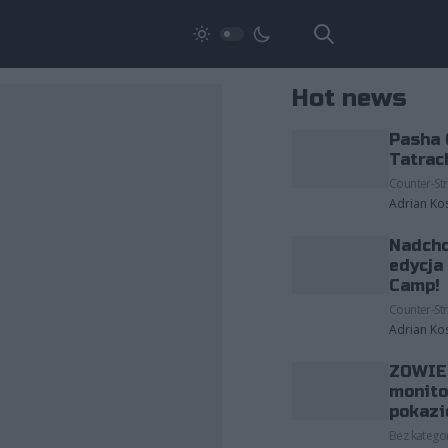
Hot news
Pasha 
Tatrac
Counter-Str
Adrian Ko
Nadcho
edycja
Camp!
Counter-Str
Adrian Ko
ZOWIE 
monito
pokazi
Bez kategor