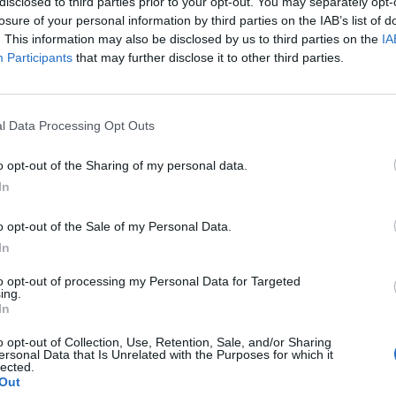
disclosed to third parties prior to your opt-out. You may separately opt-
rts. W nocy z wtorku na środę do gry wejdą natomiast for
losure of your personal information by third parties on the IAB’s list of
ywalców międzynarodowych salonów.
. This information may also be disclosed by us to third parties on the
IA
Participants
that may further disclose it to other third parties.
tóre pod koniec ubiegłego roku otarło się o promocję na 
 i spółka nie poddali się i niedawno zagwarantowali sobie
 regionie tworzą oni jeden z mocniejszych składów, w zwi
l Data Processing Opt Outs
tała trójka uczestników posiada o wiele mniejsze doświad
tralnym szczeblu ESL LA League. Możliwe więc, że to wła
o opt-out of the Sharing of my personal data.
ą gry w barażach, chociaż tak naprawdę przed startem r
In
o opt-out of the Sale of my Personal Data.
jąco:
In
to opt-out of processing my Personal Data for Targeted
ing.
In
ing
vs
Denial Esports
o opt-out of Collection, Use, Retention, Sale, and/or Sharing
ersonal Data that Is Unrelated with the Purposes for which it
lected.
ing
vs
Infinity Esports
Out