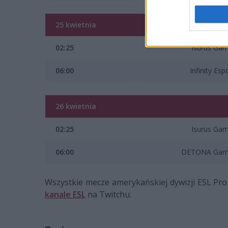
25 kwietnia
02:25
Isurus Gam
06:00
Infinity Esp
26 kwietnia
02:25
Isurus Gam
06:00
DETONA Gam
Wszystkie mecze amerykańskiej dywizji ESL P
kanale ESL
na Twitchu.