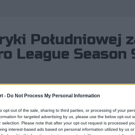
ryki Południowej z
ro League Season 
 już rywalizację w pierwszej fazie 
t -
Do Not Process My Personal Information
e finały zapewniły sobie Team Liqui
to opt-out of the sale, sharing to third parties, or processing of your per
formation for targeted advertising by us, please use the below opt-out s
r selection. Please note that after your opt-out request is processed y
eing interest-based ads based on personal information utilized by us or
 pierwszej fazie grupowej ESL Pro League, zaś awans na św