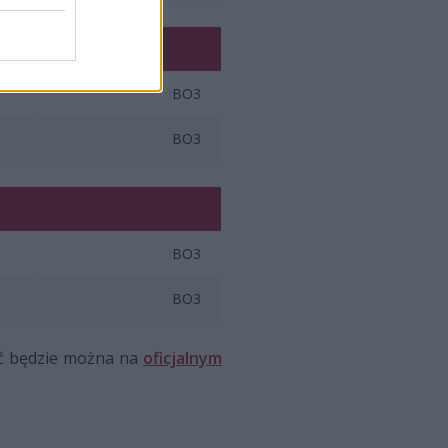
BO3
BO3
BO3
BO3
eć będzie można na
oficjalnym