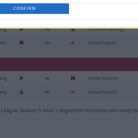
CONFIRM
ing
vs
DETONA Gaming
orts
vs
Denial Esports
ing
vs
Infinity Esports
ing
vs
Denial Esports
ro League Season 9 wraz z angielskim komentarzem obejrz