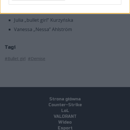
Kristina „zon1Q” Stevanovic
Sophia „Kim” Benfakir
Julia „bullet girl” Kurzyńska
Vanessa „Nessa” Ahlström
Tagi
#Bullet girl
#Demise
Strona główna
Counter-Strike
LoL
VALORANT
Wideo
Esport