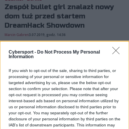
Zespół bullet girl znalazł nowy
dom tuż przed startem
DreamHack Showdown
Marcin Gabren
3.07.2019, godz. 14:36
Dobre wieści płyną do nas z obozu Julii "bullet
Cybersport -
Do Not Process My Personal
Information
girl" Kurzyńskiej. Zespół polskiej zawodniczki
znalazł bowiem nowego pracodawcę w postaci
If you wish to opt-out of the sale, sharing to third parties, or
Demise, orga...
processing of your personal or sensitive information for
targeted advertising by us, please use the below opt-out
section to confirm your selection. Please note that after your
Dobre wieści płyną do nas z obozu Julii "bullet girl"
opt-out request is processed you may continue seeing
Kurzyńskiej. Zespół polskiej zawodniczki znalazł
interest-based ads based on personal information utilized by
bowiem nowego pracodawcę w postaci Demise,
us or personal information disclosed to third parties prior to
your opt-out. You may separately opt-out of the further
organizacji rodem z Wielkiej Brytanii.
disclosure of your personal information by third parties on the
IAB’s list of downstream participants. This information may
Przypomnijmy, iż Kurzyńska obecnie jest częścią