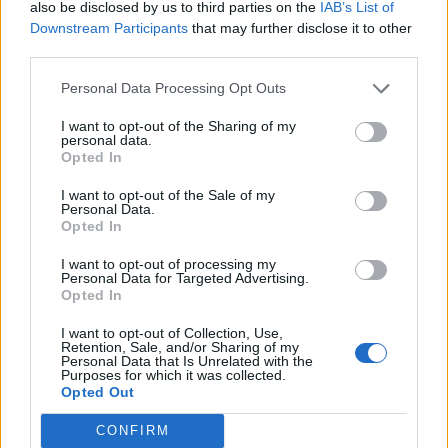
also be disclosed by us to third parties on the
IAB’s List of
międzynarodowego składu, z którym w barwach
Downstream Participants
that may further disclose it to other
Crowns Esports Club wystąpiła na Intel Challenge
third parties.
Katowice 2019. Ekipa bullet girl już w fazie grupowej
pożegnała się jednak z rywalizacją w stolicy Górnego
Personal Data Processing Opt Outs
Śląska, a Polka wraz z Kristiną „zon1Q” Stevanovic kilka
I want to opt-out of the Sharing of my
tygodni później rozstała się ze szwedzką organizacją.
personal data.
Opted In
Duet ten znów połączył jednak siły ze swoimi dawnymi
kompankami w trakcie europejskich eliminacji do
I want to opt-out of the Sale of my
Personal Data.
DreamHack Showdown 2019, w których ostatecznie
Opted In
zapewnił sobie awans na turniej główny. Zmagania w
I want to opt-out of processing my
hiszpańskiej Walencji ruszą już w najbliższy piątek, a
Personal Data for Targeted Advertising.
ich triumfator zgarnie bilet na DreamHack Open
Opted In
Rotterdam 2019, tak więc decyzja Demise o inwestycji w
I want to opt-out of Collection, Use,
akurat tę formację nie może nikogo dziwić.
Retention, Sale, and/or Sharing of my
Personal Data that Is Unrelated with the
Purposes for which it was collected.
Tak prezentuje się pełny skład Demise:
Opted Out
Ivelina „HellRose” Danova
CONFIRM