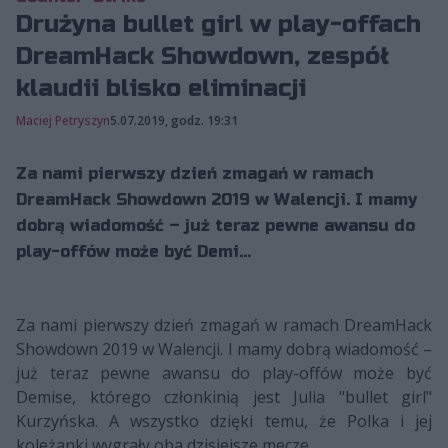
Drużyna bullet girl w play-offach
DreamHack Showdown, zespół
klaudii blisko eliminacji
Maciej Petryszyn
5.07.2019, godz. 19:31
Za nami pierwszy dzień zmagań w ramach
DreamHack Showdown 2019 w Walencji. I mamy
dobrą wiadomość – już teraz pewne awansu do
play-offów może być Demi...
Za nami pierwszy dzień zmagań w ramach DreamHack
Showdown 2019 w Walencji. I mamy dobrą wiadomość –
już teraz pewne awansu do play-offów może być
Demise, którego członkinią jest Julia "bullet girl"
Kurzyńska. A wszystko dzięki temu, że Polka i jej
koleżanki wygrały oba dzisiejsze mecze.