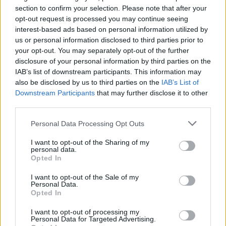
O wiele mniej powodów do zadowolenia ma Klaudia
section to confirm your selection. Please note that after your
"klaudia" Beczkiewicz. 23-latka, która do Hiszpanii
opt-out request is processed you may continue seeing
przyjechała wraz z miksowym składem FOREVER 21,
interest-based ads based on personal information utilized by
us or personal information disclosed to third parties prior to
poległa bowiem w starciu ze swoim byłym zespołem,
your opt-out. You may separately opt-out of the further
CLG Red. Tym samym jutro jej drużyna będzie musiała
disclosure of your personal information by third parties on the
walczyć o życie i jeżeli nadal marzy o grze w play-offach,
IAB’s list of downstream participants. This information may
to nie może sobie pozwolić już na ani jedną wpadkę. A
also be disclosed by us to third parties on the
IAB’s List of
co z reprezentantkami Counter Logic Gaming? Ich
Downstream Participants
that may further disclose it to other
także w fazie pucharowej jeszcze nie ma, gdyż w
third parties.
spotkaniu wygranych grupy B nie były one w stanie
Personal Data Processing Opt Outs
nawiązać równorzędnej rywalizacji z Beşiktaş Esports,
które pokonało je aż 16:8.
I want to opt-out of the Sharing of my
personal data.
Opted In
Komplet piątkowych wyników oraz obecny układ
tabel prezentuje się następująco:
I want to opt-out of the Sale of my
Personal Data.
Opted In
Grupa A
Grupa B
I want to opt-out of processing my
#
Drużyna
M
W
P
#
Drużyna
M
Personal Data for Targeted Advertising.