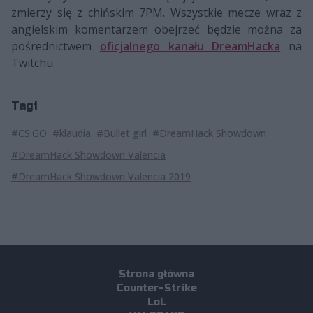
zmierzy się z chińskim 7PM. Wszystkie mecze wraz z
angielskim komentarzem obejrzeć będzie można za
pośrednictwem
oficjalnego kanału DreamHacka
na
Twitchu.
Tagi
#CS:GO
#klaudia
#Bullet girl
#DreamHack Showdown
#DreamHack Showdown Valencia
#DreamHack Showdown Valencia 2019
Strona główna
Counter-Strike
LoL