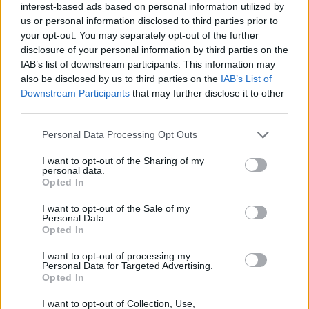
interest-based ads based on personal information utilized by
ten moment najmniejszy problem.
us or personal information disclosed to third parties prior to
your opt-out. You may separately opt-out of the further
W tym roku Blizzard zmienił bowiem zasady
disclosure of your personal information by third parties on the
finansowego wspierania drużyn i tylko znana już
IAB’s list of downstream participants. This information may
najlepsza dziesiątka świata będzie mieć opłacony
also be disclosed by us to third parties on the
IAB’s List of
przelot oraz zakwaterowanie w Stanach
Downstream Participants
that may further disclose it to other
Zjednoczonych. Pozostali uczestnicy będą musieli
third parties.
sfinansować to wszystko samodzielnie i tutaj też
Personal Data Processing Opt Outs
zaczynają się schody. –
Najlepsi gracze w naszym kraju
są bardzo młodzi, często jeszcze ze statusem
I want to opt-out of the Sharing of my
personal data.
studenta. Nie mają jak wygenerować pieniędzy na wizę,
Opted In
bilet do USA, tygodniowy nocleg i przeżycie
– przyznał
w poście opublikowanym na grupie Esportowe Świry
I want to opt-out of the Sale of my
Personal Data.
Wojciech "Theo" Buda, który w polskiej reprezentacji
Opted In
pełni funkcję community managera.
I want to opt-out of processing my
Personal Data for Targeted Advertising.
Dlatego też nasz narodowy zespół rozpoczął
Opted In
poszukiwania sponsorów, którzy ostatecznie
umożliwiliby wyjazd do Anaheim i udział w OWWC 2019.
I want to opt-out of Collection, Use,