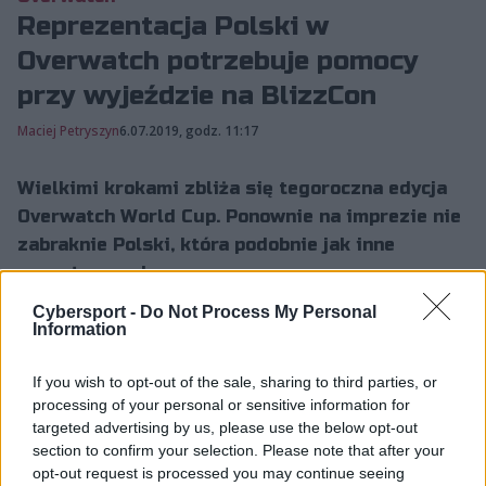
Reprezentacja Polski w
Overwatch potrzebuje pomocy
przy wyjeździe na BlizzCon
Maciej Petryszyn
6.07.2019, godz. 11:17
Wielkimi krokami zbliża się tegoroczna edycja
Overwatch World Cup. Ponownie na imprezie nie
zabraknie Polski, która podobnie jak inne
zespoły narodowe...
Cybersport -
Do Not Process My Personal
Information
Wielkimi krokami zbliża się tegoroczna edycja
Overwatch World Cup. Ponownie na imprezie nie
If you wish to opt-out of the sale, sharing to third parties, or
zabraknie Polski, która podobnie jak inne zespoły
processing of your personal or sensitive information for
targeted advertising by us, please use the below opt-out
narodowe od pewnego czasu próbuje skompletować
section to confirm your selection. Please note that after your
swój skład. Wydaje się jednak, że ustalenie ostatecznej
opt-out request is processed you may continue seeing
liczby zawodników, którzy otrzymają powołanie, to na