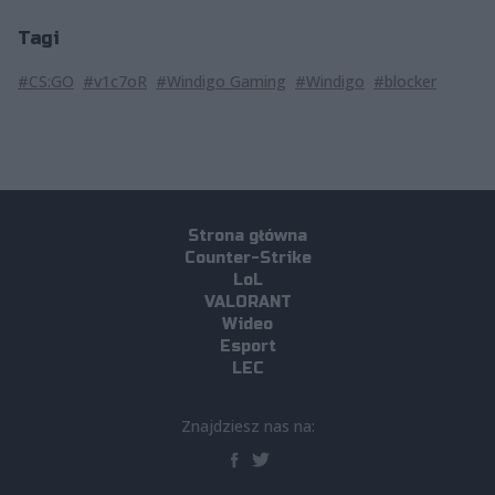
Tagi
#CS:GO
#v1c7oR
#Windigo Gaming
#Windigo
#blocker
Strona główna
Counter-Strike
LoL
VALORANT
Wideo
Esport
LEC
Znajdziesz nas na: