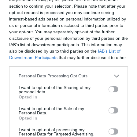
Dyankov i Yanko "blocker" Panov – ten pierwszy z
section to confirm your selection. Please note that after your
organizacją związał się jeszcze w grudniu 2017, drugi
opt-out request is processed you may continue seeing
zaś pół roku później. Wraz z nią udało im się zresztą
interest-based ads based on personal information utilized by
sięgnąć po triumf podczas światowych finałów World
us or personal information disclosed to third parties prior to
Electronic Sports Games 2018, a także dostać się na
your opt-out. You may separately opt-out of the further
DreamHack Masters Dallas 2019. Niemniej niedawny
disclosure of your personal information by third parties on the
IAB’s list of downstream participants. This information may
brak awansu na europejskiego Minora był dla włodarzy
also be disclosed by us to third parties on the
IAB’s List of
ekipy sporym rozczarowaniem, dlatego też
Downstream Participants
that may further disclose it to other
zdecydowano się na zmiany. Na ten moment v1c7oR i
third parties.
blocker nadal pozostają pracownikami formacji i pełnić
będą funkcję streamerów, ale jednocześnie
Personal Data Processing Opt Outs
zapewniono, iż wszystkie oferty za któregokolwiek z
I want to opt-out of the Sharing of my
nich zostaną rozpatrzone.
personal data.
Opted In
–
Po serii turniejów, jakie rozegraliśmy po WESG, stało
się jasne, że brakuje nam stabilizacji i kreatywności, by
I want to opt-out of the Sale of my
Personal Data.
wejść na poziom pierwszego tieru
– stwierdził Maksym
Opted In
Bednarskyi, dyrektor generalny Windigo. –
Dlatego
I want to opt-out of processing my
teraz chcemy zrobić krok naprzód i zamierzamy
Personal Data for Targeted Advertising.