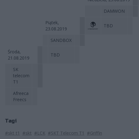
DAMWON
Piątek,
TBD
23.08.2019
SANDBOX
Środa,
TBD
21.08.2019
SK
telecom
T1
Afreeca
Freecs
Tagi
#skt t1
#skt
#LCK
#SKT Telecom T1
#Griffin