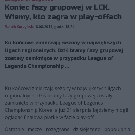
Koniec fazy grupowej w LCK.
Wiemy, kto zagra w play-offach
Bartek Kuczyński
18.08.2019, godz. 18:24
Ku końcowi zmierzają sezony w największych
ligach regionalnych. Dziś bramy fazy grupowej
zostały zamknięte w przypadku League of
Legends Championship ...
Ku końcowi zmierzają sezony w największych ligach
regionalnych. Dziś bramy fazy grupowej zostały
zamknięte w przypadku League of Legends
Championship Korea, a już 21 sierpnia będziemy mogli
oglądać finałową piątkę w fazie play-off.
Ostatnie mecze rozegrane dzisiejszego popołudnia