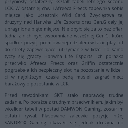
przyniosły ostateczny kształt tabeli letniego sezonu
LCK. W ostatniej chwili Afreeca Freecs zapewniła sobie
miejsce jako uczestnik Wild Card. Zwycięstwa tej
drużyny nad Hanwha Life Esports oraz Gen.G dały jej
upragnione piąte miejsce. Nie obyło się za to bez ofiar.
Jedną z nich było wspomniane wcześniej Gen.G, które
spadło z pozycji premiowanej udziałem w fazie play-off
do strefy zapewniającej utrzymanie w lidze. To samo
tyczy się graczy Hanwha Life Esports. Ich porażka
przeciwko Afreeca Freecs oraz Griffin ostatecznie
pogrzebała ich bezpieczny slot na pozostanie w lidze i
ci w najbliższym czasie będą musieli zagrać mecz
barażowy o pozostanie w LCK.
Przed zawodnikami SKT stało naprawdę trudne
zadanie. Po porażce z trudnym przeciwnikiem, jakim był
wicelider tabeli w postaci DAMWON Gaming, został im
ostatni rywal. Plasowane zaledwie pozycję niżej
SANDBOX Gaming okazało się jednak drużyną do