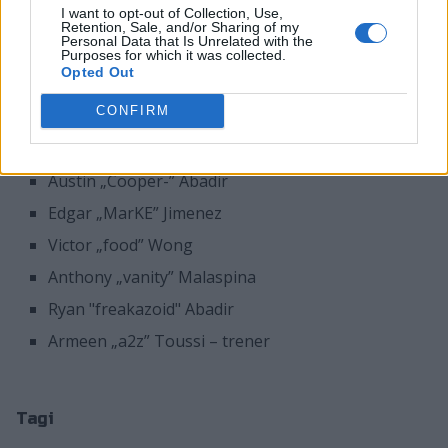
występować ze swoim bratem, Austinem "Cooperem-"
I want to opt-out of Collection, Use,
Abadirem. Obaj panowie mieli już okazję grać ze sobą
Retention, Sale, and/or Sharing of my
Personal Data that Is Unrelated with the
m.in. w Muffin Lightning oraz wspomnianym wcześniej
Purposes for which it was collected.
Opted Out
Swole Patrol.
CONFIRM
Jeżeli powyższe plotki potwierdzą się, skład eUnited
będzie prezentować się następująco:
Austin „Cooper-” Abadir
Edgar „MarKE” Jimenez
Victor „food” Wong
Anthony „vanity” Malaspina
Ryan "freakazoid" Abadir
Armeen „a2z” Toussi – trener
Tagi