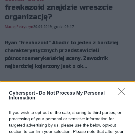
freakazoid znajdzie wreszcie
organizację?
Maciej Petryszyn
20.09.2019, godz. 09:17
Ryan "freakazoid" Abadir to jeden z bardziej
charakterystycznych przedstawicieli
północnoamerykańskiej sceny. Zawodnik
najbardziej kojarzony jest z ok...
Ryan "freakazoid" Abadir to jeden z bardziej
Cybersport -
Do Not Process My Personal
charakterystycznych przedstawicieli
Information
północnoamerykańskiej sceny. Zawodnik najbardziej
kojarzony jest z okresu spędzonego w Cloud9, chociaż
If you wish to opt-out of the sale, sharing to third parties, or
z organizacją tą rozstał się już ponad trzy lata temu.
processing of your personal or sensitive information for
targeted advertising by us, please use the below opt-out
Po odejściu z C9 występował też m.in. w Echo Fox i
section to confirm your selection. Please note that after your