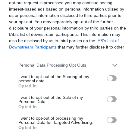
Swole Patrol, zaś od stycznia do czerwca tego roku
opt-out request is processed you may continue seeing
związany był z Ghost Gaming. Latem jednak organizacja
interest-based ads based on personal information utilized by
ta postanowiła zawiesić swoją dywizję CS:GO i
us or personal information disclosed to third parties prior to
your opt-out. You may separately opt-out of the further
jednocześnie zakończyć współpracę z całym
disclosure of your personal information by third parties on the
dotychczasowym składem, w tym również z Abadirem.
IAB’s list of downstream participants. This information may
Od tego czasu doświadczony gracz trudnił się głównie
also be disclosed by us to third parties on the
IAB’s List of
streamowaniem, oczekując na ofertę od kolejnej
Downstream Participants
that may further disclose it to other
chętnej do jego zatrudnienia formacji. I niewykluczone,
third parties.
że w końcu się doczekał, a przynajmniej
tak twierdzi
Personal Data Processing Opt Outs
serwis Rush B Media
.
I want to opt-out of the Sharing of my
Jak podaje RBM, freakazoid ma obecnie prowadzić
personal data.
rozmowy z eUnited. Zespół ten rozgląda się za nowym
Opted In
członkiem, który mógłby zająć miejsce Kaleba
I want to opt-out of the Sale of my
"moose'a" Jayne'a, czyli najstarszego stażem członka
Personal Data.
Opted In
drużyny, który reprezentuje barwy eU od marca 2018
roku. Co ciekawe, jeżeli 26-letni strzelec faktycznie
I want to opt-out of processing my
zdecyduje się na parafowanie umowy z nowym
Personal Data for Targeted Advertising.
Opted In
pracodawcą, to będzie miał okazję ponownie