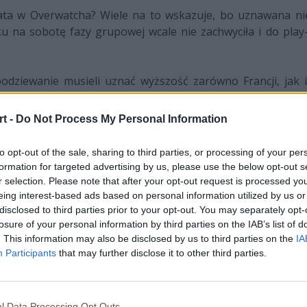
ata w Overwatcha? Wiele na to wskazuje, bo uznawana ni
u na sobotę fazy grupowej wcale nie zachwyciła i do pla
odziewanie musieli uznać wyższość zarówno Francji, jak
Trudno wobec tego oczekiwać, że Korea po raz czwarty w swoje
ytułu wyrasta natomiast USA, które nie przegrało ani jed
t -
Do Not Process My Personal Information
m musiały zadowolić się drugim miejscem i teraz w oblicz
aty. Kompletnie zawiodły natomiast Kanada oraz Wielka Br
to opt-out of the sale, sharing to third parties, or processing of your per
ciej i czwartej pozycji, tym razem nie zdobyły nawet punktu
formation for targeted advertising by us, please use the below opt-out s
r selection. Please note that after your opt-out request is processed y
eing interest-based ads based on personal information utilized by us or
disclosed to third parties prior to your opt-out. You may separately opt-
co:
losure of your personal information by third parties on the IAB’s list of
. This information may also be disclosed by us to third parties on the
IA
Grupa 
Participants
that may further disclose it to other third parties.
W
P
#
Drużyna
l Data Processing Opt Outs