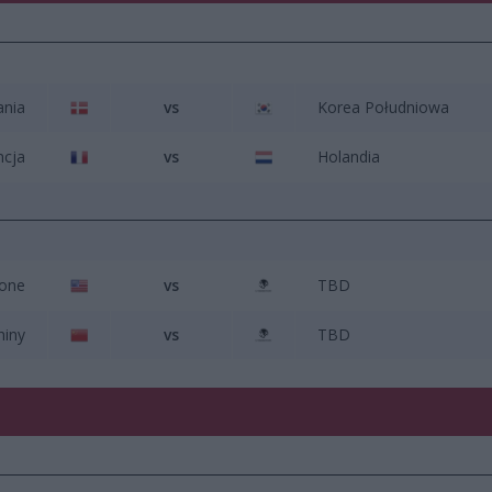
ania
vs
Korea Południowa
ncja
vs
Holandia
zone
vs
TBD
hiny
vs
TBD