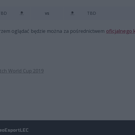
TBD
vs
TBD
arzem oglądać będzie można za pośrednictwem
oficjalnego
ch World Cup 2019
eo
Esport
LEC