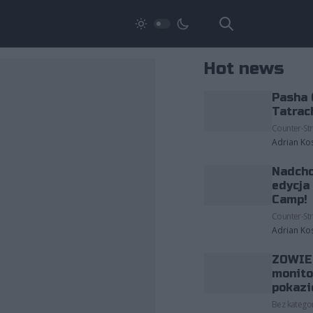
Hot news
Pasha 
Tatrac
Counter-Str
Adrian Ko
Nadcho
edycja
Camp!
Counter-Str
Adrian Ko
ZOWIE 
monito
pokazi
Bez kategor