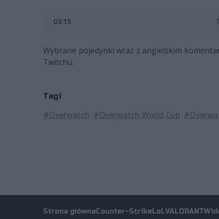
03:15
Wybrane pojedynki wraz z angielskim koment
Twitchu.
Tagi
#Overwatch
#Overwatch World Cup
#Overwat
Strona główna
Counter-Strike
LoL
VALORANT
Wid