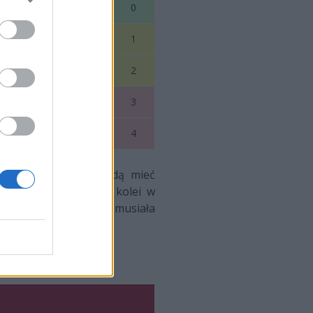
4
4
0
4
3
1
4
2
2
4
1
3
4
0
4
godzin odpoczynku będą mieć
nio do półfinału. Z kolei w
oźna Francja będzie musiała