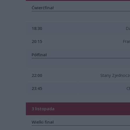
Ćwierćfinał
18:30
D
20:15
Fra
Półfinał
22:00
Stany Zjednoc
23:45
C
3 listopada
Wielki finał