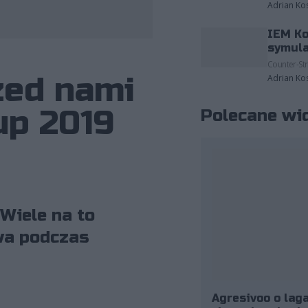
Adrian Ko
IEM Ko
fot. Blizzard
symula
Counter-Str
zed nami
Adrian Ko
up 2019
Polecane wi
Wiele na to
wa podczas
Agresivoo o laga