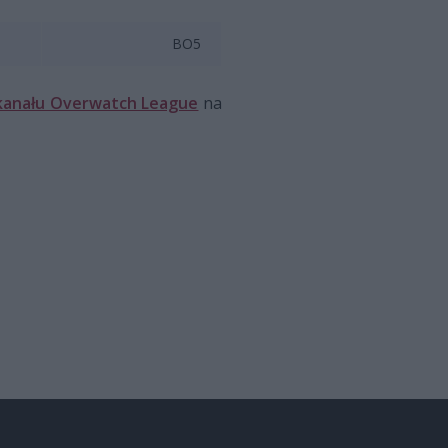
BO5
 kanału Overwatch League
na