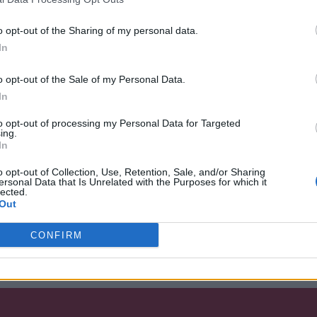
4
0
1.
Chiny
o opt-out of the Sharing of my personal data.
3
1
2.
Dania
In
2
2
3.
Holandia
o opt-out of the Sale of my Personal Data.
In
1
3
4.
Rosja
to opt-out of processing my Personal Data for Targeted
ing.
0
4
5.
Kanada
In
o opt-out of Collection, Use, Retention, Sale, and/or Sharing
który pomoże wyłonić nam tegorocznego mistrza. Kilka 
ersonal Data that Is Unrelated with the Purposes for which it
 jako zespoły z pierwszych miejsc awansowały bezpośred
lected.
Out
nia podejmie osłabioną Koreę Południową, zaś zawsze gr
rocznej edycji mistrzostw poczyniła ogromny progres.
CONFIRM