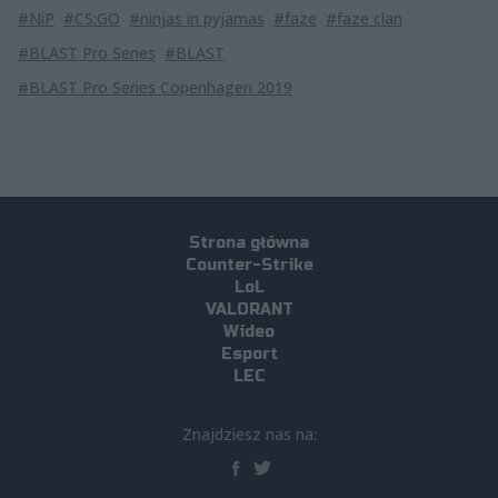
#NiP
#CS:GO
#ninjas in pyjamas
#faze
#faze clan
#BLAST Pro Series
#BLAST
#BLAST Pro Series Copenhagen 2019
Strona główna
Counter-Strike
LoL
VALORANT
Wideo
Esport
LEC
Znajdziesz nas na: