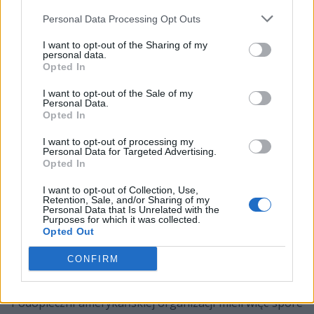
rozpoczęło ich marsz w stronę triumfu. Rywal nie
Personal Data Processing Opt Outs
potrafił zaś odnaleźć recepty na rozpędzoną drużynę z
północy i bardzo szybko znalazł się pod ścianą. Gdy
I want to opt-out of the Sharing of my
wydawało się, że jest już po meczu (tablica wskazywała
personal data.
Opted In
wynik 15:8), nagle po wygranym przez Marcelo
"coldzerę" Davida clutchu 1 na 1 w FaZe wstąpił nowy
I want to opt-out of the Sale of my
Personal Data.
duch. Na serwerze zaczęły dziać się cuda, a NiP w ciągu
Opted In
kilku minut dosłownie zapomniał, jak gra się w CS-a. I
tak niemożliwe stało się możliwe – po 30 rundach
I want to opt-out of processing my
Personal Data for Targeted Advertising.
oglądaliśmy remis. W dogrywce znów byliśmy
Opted In
świadkami niebywałych wydarzeń. Szwedzi ponownie
roztrwonili przewagę, bowiem z 2:0 na ich korzyść
I want to opt-out of Collection, Use,
Retention, Sale, and/or Sharing of my
zrobiło się 2:4. W ten sposób oponenci mogli
Personal Data that Is Unrelated with the
Purposes for which it was collected.
wykrzyknąć z radości i ciężko się dziwić, że nie starali
Opted Out
się jej w żaden sposób hamować.
CONFIRM
Po kilkunastu minutach odpoczynku zmagania
przeniosły się na Dusta2, będącego wyborem FaZe.
Podopieczni amerykańskiej organizacji mieli więc spore