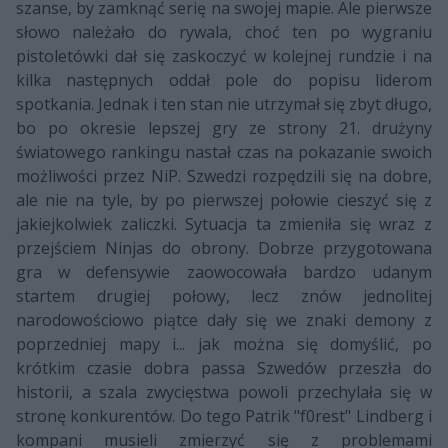
szanse, by zamknąć serię na swojej mapie. Ale pierwsze
słowo należało do rywala, choć ten po wygraniu
pistoletówki dał się zaskoczyć w kolejnej rundzie i na
kilka następnych oddał pole do popisu liderom
spotkania. Jednak i ten stan nie utrzymał się zbyt długo,
bo po okresie lepszej gry ze strony 21. drużyny
światowego rankingu nastał czas na pokazanie swoich
możliwości przez NiP. Szwedzi rozpędzili się na dobre,
ale nie na tyle, by po pierwszej połowie cieszyć się z
jakiejkolwiek zaliczki. Sytuacja ta zmieniła się wraz z
przejściem Ninjas do obrony. Dobrze przygotowana
gra w defensywie zaowocowała bardzo udanym
startem drugiej połowy, lecz znów jednolitej
narodowościowo piątce dały się we znaki demony z
poprzedniej mapy i... jak można się domyślić, po
krótkim czasie dobra passa Szwedów przeszła do
historii, a szala zwycięstwa powoli przechylała się w
stronę konkurentów. Do tego Patrik "f0rest" Lindberg i
kompani musieli zmierzyć się z problemami