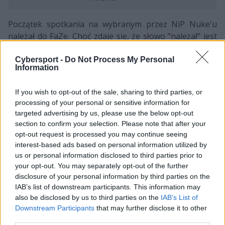
Początek spotkania na wybranym przez NiP Nuke'u
należał do FaZe. Choć zdaje się, że słowo "należał" jest
tutaj sporym nadużyciem, bo po dwóch
inauguracyjnych zwycięstwach gwiazdorski skład
Cybersport -
Do Not Process My Personal
Information
szybko spuścił z tonu. Szwedzi zaś, mimo gry po stronie
terrorystów, będącą w teorii tą trudniejszą, coraz
If you wish to opt-out of the sale, sharing to third parties, or
śmielej dopisywali kolejne oczka do swojego konta. Po
processing of your personal or sensitive information for
sześciu wygranych z rzędu rundach w końcu przyszedł
targeted advertising by us, please use the below opt-out
czas na porażkę, ale i przeciwnik jakoś nie kwapił się do
section to confirm your selection. Please note that after your
odrabiana strat. Sygnał do ataku dał Helvijs "broky"
opt-out request is processed you may continue seeing
Saukants, który był wyróżniającą się postacią
interest-based ads based on personal information utilized by
międzynarodowej formacji, i różnica zaczęła topnieć.
us or personal information disclosed to third parties prior to
your opt-out. You may separately opt-out of the further
Finalnie podopieczni Janko "YNk" Paunovicia zdołali
disclosure of your personal information by third parties on the
przybliżyć się do przeciwnika na jeden punkt przed
IAB’s list of downstream participants. This information may
przerwą, ale sytuacja nadal była daleka od
also be disclosed by us to third parties on the
IAB’s List of
komfortowej. Szczególnie że Skandynawowie wygrali
Downstream Participants
that may further disclose it to other
pistoletówkę po zmianie stron, a to wydarzenie
third parties.