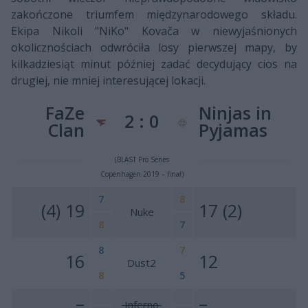
zakończone triumfem międzynarodowego składu.
Ekipa Nikoli "NiKo" Kovača w niewyjaśnionych
okolicznościach odwróciła losy pierwszej mapy, by
kilkadziesiąt minut później zadać decydujący cios na
drugiej, nie mniej interesującej lokacji.
FaZe
Ninjas in
2 : 0
Clan
Pyjamas
(BLAST Pro Series
Copenhagen 2019 – finał)
7
8
(4) 19
17 (2)
Nuke
8
7
8
7
16
12
Dust2
8
5
–
–
Inferno