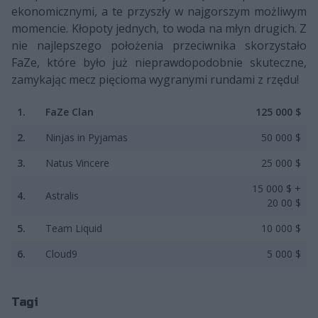
ekonomicznymi, a te przyszły w najgorszym możliwym
momencie. Kłopoty jednych, to woda na młyn drugich. Z
nie najlepszego położenia przeciwnika skorzystało
FaZe, które było już nieprawdopodobnie skuteczne,
zamykając mecz pięcioma wygranymi rundami z rzędu!
1.
FaZe Clan
125 000 $
2.
Ninjas in Pyjamas
50 000 $
3.
Natus Vincere
25 000 $
15 000 $ +
4.
Astralis
20 00 $
5.
Team Liquid
10 000 $
6.
Cloud9
5 000 $
Tagi