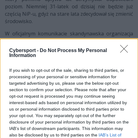
poziom. Niemniej 31-latek od dzisiaj nie będzie już
częścią NiP-u, gdyż na stare lata zdecydował się zmienić
środowisko.
W oficjalnym komunikacie skandynawska organizacja
nie doprecyzowała, kto będzie nowym pracodawcą
Linderga, ale najprawdopodobniej
dołączy on do
Cybersport -
Do Not Process My Personal
Dignitas
, gdzie miałby spotkać się ze swoimi dawnymi
Information
kompanami. Byłaby to dopiero druga drużyna f0resta
w erze CS:GO, wszak od samych początków gry był
If you wish to opt-out of the sale, sharing to third parties, or
processing of your personal or sensitive information for
związany z NiP-em, awansując pod tą banderą do
targeted advertising by us, please use the below opt-out
finałów aż pięciu Majorów. Szwed nie miał szczęścia do
section to confirm your selection. Please note that after your
najważniejszych spotkań imprez współorganizowanych
opt-out request is processed you may continue seeing
przez Valve – tylko raz, podczas ESL One Cologne 2014,
interest-based ads based on personal information utilized by
stanął na najwyższym stopniu podium, zgarniając z
us or personal information disclosed to third parties prior to
kolegami 100 tysięcy dolarów do podziału.
your opt-out. You may separately opt-out of the further
disclosure of your personal information by third parties on the
–
Patrik jest prawdziwą legendą tej gry z długą listą
IAB’s list of downstream participants. This information may
osiągnięć. Od wielu lat odgrywał kluczową rolę w
also be disclosed by us to third parties on the
IAB’s List of