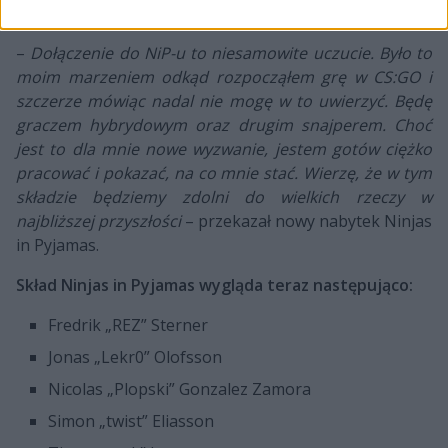
pod kontraktem z Ninjas in Pyjamas.
–
Dołączenie do NiP-u to niesamowite uczucie. Było to
moim marzeniem odkąd rozpocząłem grę w CS:GO i
szczerze mówiąc nadal nie mogę w to uwierzyć. Będę
graczem hybrydowym oraz drugim snajperem. Choć
jest to dla mnie nowe wyzwanie, jestem gotów ciężko
pracować i pokazać, na co mnie stać. Wierzę, że w tym
składzie będziemy zdolni do wielkich rzeczy w
najbliższej przyszłości
– przekazał nowy nabytek Ninjas
in Pyjamas.
Skład Ninjas in Pyjamas wygląda teraz następująco:
Fredrik „REZ” Sterner
Jonas „Lekr0” Olofsson
Nicolas „Plopski” Gonzalez Zamora
Simon „twist” Eliasson