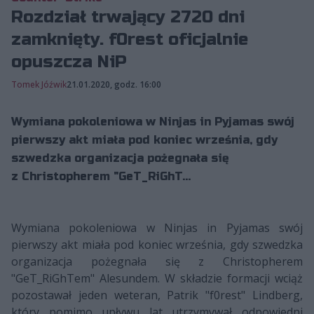
Rozdział trwający 2720 dni
zamknięty. f0rest oficjalnie
opuszcza NiP
Tomek Jóźwik
21.01.2020, godz. 16:00
Wymiana pokoleniowa w Ninjas in Pyjamas swój
pierwszy akt miała pod koniec września, gdy
szwedzka organizacja pożegnała się
z Christopherem "GeT_RiGhT...
Wymiana pokoleniowa w Ninjas in Pyjamas swój
pierwszy akt miała pod koniec września, gdy szwedzka
organizacja pożegnała się z Christopherem
"GeT_RiGhTem" Alesundem. W składzie formacji wciąż
pozostawał jeden weteran, Patrik "f0rest" Lindberg,
który pomimo upływu lat utrzymywał odpowiedni