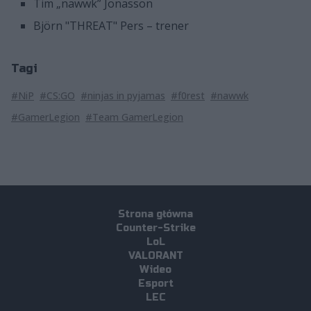
Tim „nawwk” Jonasson
Björn "THREAT" Pers – trener
Tagi
#NiP
#CS:GO
#ninjas in pyjamas
#f0rest
#nawwk
#GamerLegion
#Team GamerLegion
Strona główna
Counter-Strike
LoL
VALORANT
Wideo
Esport
LEC