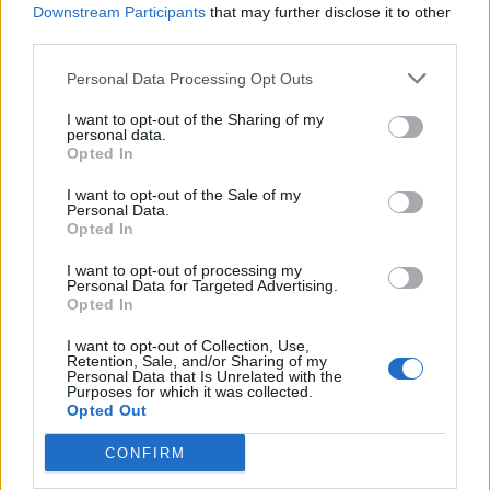
tworzeniu dziedzictwa i marki NiP-u, co ogromnie
Downstream Participants
that may further disclose it to other
third parties.
szanujemy i nigdy o tym nie zapomnimy. Po tak długim
pobycie w zespole i licznych sukcesach naturalną
Personal Data Processing Opt Outs
rzeczą jest pragnienie zmiany otoczenia. Oczywiście
zdecydowaliśmy się uszanować jego prośbę i życzyć
I want to opt-out of the Sharing of my
personal data.
mu wszystkiego najlepszego podczas kolejnej
Opted In
przygody –
powiedział Jonas Gundersen, dyrektor
operacyjny organizacji.
I want to opt-out of the Sale of my
Personal Data.
Opted In
Wola f0resta zobligowała organizację do przeczesania
rynku i zakontraktowania następcy starego wyjadacza.
I want to opt-out of processing my
Personal Data for Targeted Advertising.
Tym namaszczono Tima "nawwka" Jonassona, który
Opted In
został wykupiony z Teamu GamerLegion. Kilka miesięcy
wstecz ta sztuka nie udała się fnatic, które również
I want to opt-out of Collection, Use,
Retention, Sale, and/or Sharing of my
pomyślało o 22-latku, gdy przebudowywało swój skład
Personal Data that Is Unrelated with the
Purposes for which it was collected.
po Majorze w Berlinie. Pracodawca nawwka bardzo
Opted Out
wysoko wycenił swojego snajpera, stąd do transferu
ostatecznie nie doszło. Teraz Jonasson wreszcie
CONFIRM
wydostał się z niemieckiej organizacji i złożył podpis