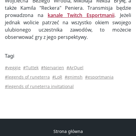
Wojciecha ''Beziego" Wróbla, Mikołaja ''Rekda" Bryłę, a
także Kamila "Reckera" Peniera. Transmisja będzie
prowadzona na
kanale Twitch Esportmanii
. Jeżeli
jednak wolicie patrzeć na wszystko okiem swojego
ulubionego uczestnika zawodów, to możecie
obserwować gry z jego perspektywy.
Tagi
#veggie
#Tuttek
#Nervarien
#ArQuel
#legends of runeterra
#LoR
#gnimsh
#esportmania
#legends of runeterra invitational
Strona główna