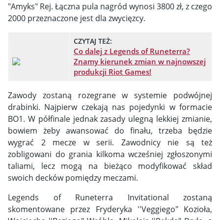
"Amyks" Rej. Łączna pula nagród wynosi 3800 zł, z czego
2000 przeznaczone jest dla zwycięzcy.
CZYTAJ TEŻ:
Co dalej z Legends of Runeterra?
Znamy kierunek zmian w najnowszej
produkcji Riot Games!
Zawody zostaną rozegrane w systemie podwójnej
drabinki. Najpierw czekają nas pojedynki w formacie
BO1. W półfinale jednak zasady ulegną lekkiej zmianie,
bowiem żeby awansować do finału, trzeba będzie
wygrać 2 mecze w serii. Zawodnicy nie są też
zobligowani do grania kilkoma wcześniej zgłoszonymi
taliami, lecz mogą na bieżąco modyfikować skład
swoich decków pomiędzy meczami.
Legends of Runeterra Invitational zostaną
skomentowane przez Fryderyka ''Veggiego" Kozioła,