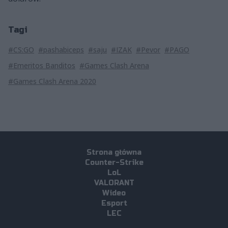
Tagi
#CS:GO
#pashabiceps
#saju
#IZAK
#Pevor
#PAGO
#Emeritos Banditos
#Games Clash Arena
#Games Clash Arena 2020
Strona główna
Counter-Strike
LoL
VALORANT
Wideo
Esport
LEC