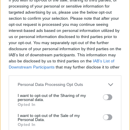
processing of your personal or sensitive information for
targeted advertising by us, please use the below opt-out
CZYTAJ TEŻ:
Games Clash z dwoma turniejami na
section to confirm your selection. Please note that after your
terenie Polski w 2020 roku!
opt-out request is processed you may continue seeing
interest-based ads based on personal information utilized by
us or personal information disclosed to third parties prior to
Organizatorzy już wcześniej zapewnili, że na Śląsk
your opt-out. You may separately opt-out of the further
zawitają formacje zarówno z Polski, jak i z zagranicy,
disclosure of your personal information by third parties on the
niemniej szczegółów jeszcze nie znamy. Już dziś
IAB’s list of downstream participants. This information may
poznaliśmy natomiast pierwszą ekipę, która wystąpi w
also be disclosed by us to third parties on the
IAB’s List of
zamkniętych eliminacjach do GCA. Będzie to dobrze
Downstream Participants
that may further disclose it to other
wszystkim znany miks Emeritos Banditos, który tworzą
third parties.
Piotr "izak" Skowyrski, Jarosław "pashaBiceps"
Personal Data Processing Opt Outs
Jarząbkowski, Paweł "saju" Pawelczak, Mateusz "PAGO"
Pągowski oraz Damian „peVor” Kozioł. Wyżej
I want to opt-out of the Sharing of my
personal data.
wspominana piątka, mimo że na co dzień rywalizuje
Opted In
zaledwie w ESEA Open, już zdążyła zaskarbić sobie
sympatię sporej rzeczy fanów, którzy na co dzień
I want to opt-out of the Sale of my
Personal Data.
śledzą jej zmagania.
Opted In