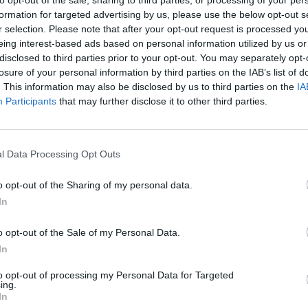
TAJ TEŻ:
formation for targeted advertising by us, please use the below opt-out s
ypieczętować awans do play-offów. Przed nami kolejne mecze
r selection. Please note that after your opt-out request is processed y
eing interest-based ads based on personal information utilized by us or
disclosed to third parties prior to your opt-out. You may separately opt-
losure of your personal information by third parties on the IAB’s list of
. This information may also be disclosed by us to third parties on the
IA
zygnięcia – nieszczególnie szczęśliwe dla Polaków. W walce
Participants
that may further disclose it to other third parties.
yli DarkHydra i salvyyy. Pozostali uczestnicy musieli zadowo
, który wciąż mógł jeszcze rzutem na taśmę zasiąść na fotel
eszcze matematyczne szanse na podium. Tuttek walczył już
l Data Processing Opt Outs
r, bo do tego momentu zamykał tabelę i nie miał już szans n
o opt-out of the Sharing of my personal data.
ego pojedynku w niezłym położeniu był reprezentant G2 
In
ał swoją serię zwycięstw. Sęk w tym, że nieźle szło też j
a miał szanse nawet na fotel lidera, tym bardziej że sal
o opt-out of the Sale of my Personal Data.
 zakończył zmagania w piątym starciu na ostatnim miejsc
In
trzymanie w czołowej czwórce zawisły na włosku. Mało tego
to opt-out of processing my Personal Data for Targeted
 na szczęście Kezmana on jako jedyny odniósł zwycięstwo 
ing.
topniu podium, ale biorąc pod uwagę różnicę punktową mi
In