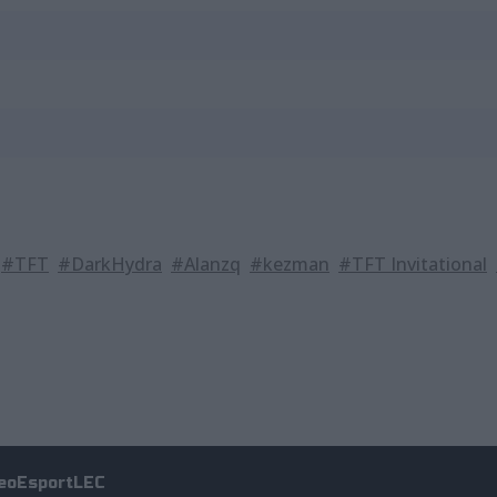
#TFT
#DarkHydra
#Alanzq
#kezman
#TFT Invitational
eo
Esport
LEC