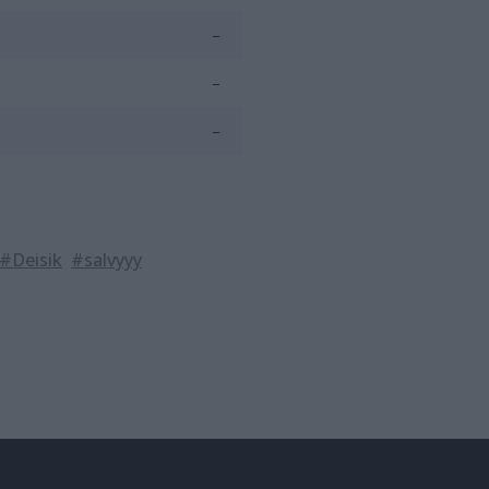
–
–
–
#Deisik
#salvyyy