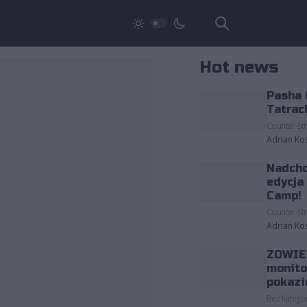
Hot news
Pasha 
Tatrac
Counter-Str
Adrian Ko
Nadcho
edycja
Camp!
Counter-Str
Adrian Ko
ZOWIE 
monito
pokazi
Bez kategor