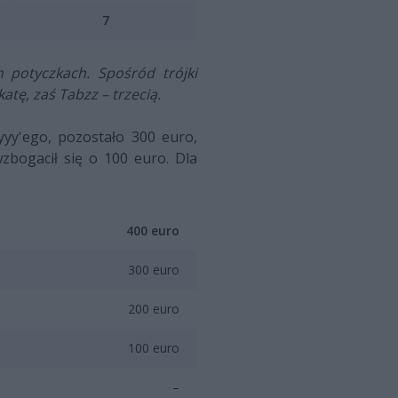
7
h potyczkach. Spośród trójki
tę, zaś Tabzz – trzecią.
yyy'ego, pozostało 300 euro,
zbogacił się o 100 euro. Dla
400 euro
300 euro
200 euro
100 euro
–