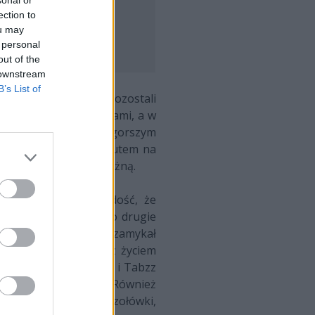
ection to
 Polaków za granicą
ou may
 personal
out of the
 downstream
B’s List of
 o pierwsze miejsce pozostali
lić się niższymi lokatami, a w
u wicelidera. W nieco gorszym
 tylko o wbicie się rzutem na
a żadną zdobycz pieniężną.
Esports, który nie dość, że
ego rywalowi w walce o drugie
vyyy niespodziewanie zamykał
u, a wkrótce po tym z życiem
, zarówno Deisik, jak i Tabzz
w jednej z potyczek. Również
ędzy zawodnikami z czołówki,