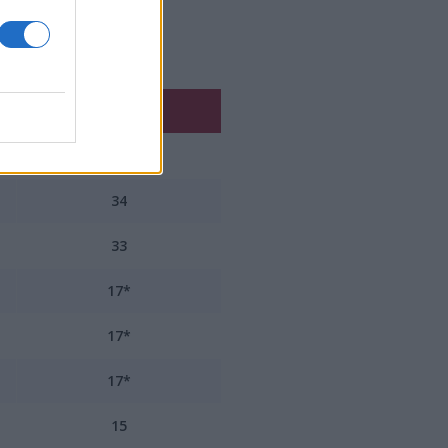
Suma
35
34
33
17*
17*
17*
15