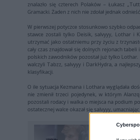
znalazło się czterech Polaków – Łukasz „Tutt
Gramacki. Żaden z nich nie zdołał jednak odnieś
W pierwszej potyczce stosunkowo szybko odpadł Er
stawce zostali tylko Deisik, salvyyy, Lothar 
utrzymać jako ostatniemu przy życiu z trzynas
cały czas znajdował się dolnych rejonach tabeli
polskich zawodników pozostał już tylko Lothar.
walczyli Tabzz, salvyyy i DarkHydra, a najleps
klasyfikacji.
O ile sytuacja Kezmana i Lothara wyglądała doś
nie zmienił trzeci pojedynek, w którym Alanzq
pozostali rodacy i walka o miejsca na podium 
ostatecznej walce okazał się salvyyy, umacniając
Cyberspor
If you wish 