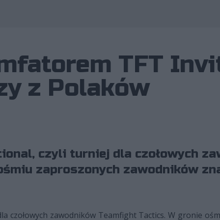
Wykorzystano zdjęcia należące
mfatorem TFT Invit
zy z Polaków
tional, czyli turniej dla czołowych 
ośmiu zaproszonych zawodników znala
niej dla czołowych zawodników Teamfight Tactics. W gronie 