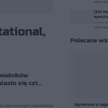
Adrian Ko
IEM Ko
 do Riot Games oraz materiały prasowe
symula
Counter-Str
ational,
Adrian Ko
Polecane wi
zawodników
zło się czt...
Agresivoo o laga
ośmiu zaproszonych zawodników