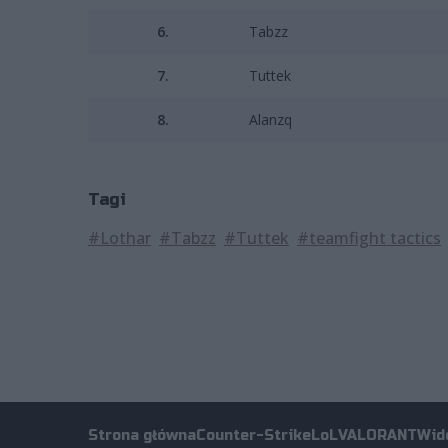
6.
Tabzz
7.
Tuttek
8.
Alanzq
Tagi
#Lothar
#Tabzz
#Tuttek
#teamfight tactics
Strona główna
Counter-Strike
LoL
VALORANT
Wid