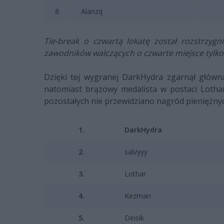
8.
Alanzq
Tie-break o czwartą lokatę został rozstrzygn
zawodników walczących o czwarte miejsce tylko K
Dzięki tej wygranej DarkHydra zgarnął główną
natomiast brązowy medalista w postaci Lothar
pozostałych nie przewidziano nagród pieniężnyc
1.
DarkHydra
2.
salvyyy
3.
Lothar
4.
Kezman
5.
Deisik