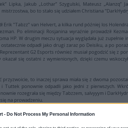
ek” Lipka, Jakub „Lothar” Szygulski, Mateusz „Alanzq” J
ć mistrzostwa, bo to stało się udziałem Christiana "DarkHydr
ik "Tabzz" van Helvert, a kilka rund później los Holendra po
i Kezman. Po eliminacji Rosjanina wyraźnie prowadził Kezm
toma HP. W drugim meczu sytuacja wyglądała już zupełnie i
 i ostatecznie odpadł jako drugi zaraz po Deisiku, a po por
 Reprezentant G2 Esports również musiał pogodzić się z por
zy okazał się ostatni z wymienionych, dzięki czemu wskoczy
ć przyzwoicie, to inaczej sprawa miała się z dwoma pozost
 i Tuttek ponownie odpadli jako jedni z pierwszych. Wkró
ponownie rozegrała się między Tabzzem, salvyyym i DarkHyd
 się na prowadzeniu.
t -
Do Not Process My Personal Information
to opt-out of the sale, sharing to third parties, or processing of your per