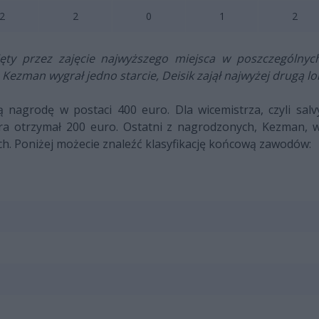
2
2
0
1
2
ięty przez zajęcie najwyższego miejsca w poszczególnyc
ezman wygrał jedno starcie, Deisik zajął najwyżej drugą loka
 nagrodę w postaci 400 euro. Dla wicemistrza, czyli salv
a otrzymał 200 euro. Ostatni z nagrodzonych, Kezman, w
h. Poniżej możecie znaleźć klasyfikację końcową zawodów: