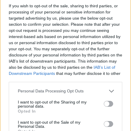
If you wish to opt-out of the sale, sharing to third parties, or
Plan twórców zakłada publikację aż 140 filmów w
processing of your personal or sensitive information for
okresie od 3 maja do 6 lipca. W skład tej liczby wchodzą
targeted advertising by us, please use the below opt-out
programy edukacyjne, rozgrywkowe, ale i informacyjne.
section to confirm your selection. Please note that after your
opt-out request is processed you may continue seeing
Ponadto w grę wchodzi również prezentowanie
interest-based ads based on personal information utilized by
najlepszych materiałów przygotowanych przez
us or personal information disclosed to third parties prior to
członków społeczności, która zbierać się będzie na
your opt-out. You may separately opt-out of the further
dedykowanym kanale na Discrodzie, na grupie na
disclosure of your personal information by third parties on the
Facebooku oraz na Twitterze. Za poziom
IAB’s list of downstream participants. This information may
prezentowanych treści odpowiadać będą takie osoby,
also be disclosed by us to third parties on the
IAB’s List of
jak Adrian "hatchý" Widera, Sergiusz „Nitro”
Downstream Participants
that may further disclose it to other
third parties.
Górski, Damian "Nervarien" Ziaja, Gaweł "Kashtelan"
Paprzycki, Wojciech "Bezi" Wróbel, Tomasz
Personal Data Processing Opt Outs
"TheFakeOne" Milaniuk, Szymon "MuliBoom"
Stefanowicz, Jakub "Sinmivak" Rucki, Artur "Rybson"
I want to opt-out of the Sharing of my
personal data.
Gębicz, Marcin "bucu" Świech, Paweł "Woolite" Pruski
Opted In
oraz Adrian "Trymbi" Trybus.
I want to opt-out of the Sale of my
Personal Data.
W ramach Zahatch o esport będziemy mogli oglądać