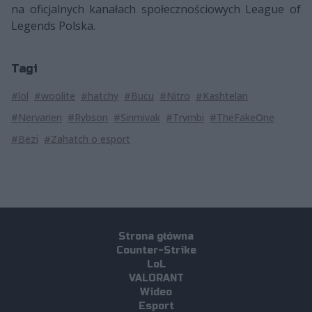
na oficjalnych kanałach społecznościowych League of
Legends Polska.
Tagi
#lol
#woolite
#hatchy
#Bucu
#Nitro
#Kashtelan
#Nervarien
#Rybson
#Sinmivak
#Trymbi
#TheFakeOne
#Bezi
#Zahatch o esport
Strona główna
Counter-Strike
LoL
VALORANT
Wideo
Esport