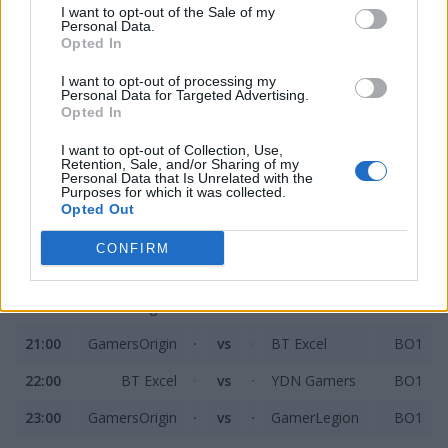
I want to opt-out of the Sale of my
oczekiwać, że każdy z nich ulegnie zawodnikom YDN, a
Personal Data.
przecież za rogiem jest także BT Excel, które bez dwóch
Opted In
zdań będzie chciało zmyć z siebie plamę wstydu
I want to opt-out of processing my
pozostawioną po pierwszych trzech starciach w grupie.
Personal Data for Targeted Advertising.
Opted In
Harmonogram
I want to opt-out of Collection, Use,
Retention, Sale, and/or Sharing of my
Personal Data that Is Unrelated with the
Purposes for which it was collected.
30 kwietnia
Opted Out
18:00
GamerLegion
vs
BT Excel
BO1
CONFIRM
19:00
YDN Gamers
vs
GamersOrigin
BO1
20:00
GamerLegion
vs
YDN Gamers
BO1
21:00
GamersOrigin
vs
BT Excel
BO1
22:00
BT Excel
vs
YDN Gamers
BO1
23:00
GamersOrigin
vs
GamerLegion
BO1