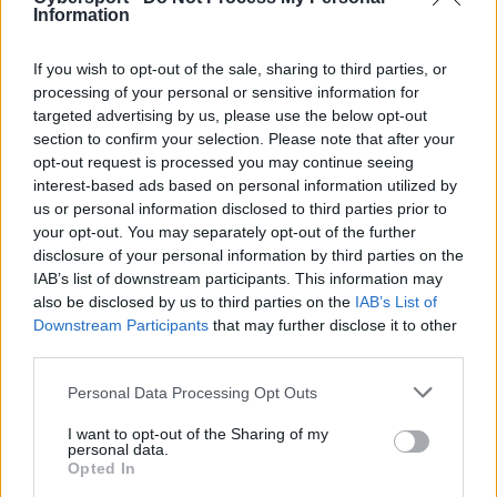
Information
pucharowej prestiżowego turnieju, ale o pierwsze
miejsce w grupie muszą zawalczyć w tie-breaku. Dziś
If you wish to opt-out of the sale, sharing to third parties, or
jednak oczy polskich fanów League of Legends będą
processing of your personal or sensitive information for
skierowane ku YDN Gamers, bo to właśnie te barwy na
targeted advertising by us, please use the below opt-out
co dzień przywdziewa Wojciech "Tabasko" Kruza, który
section to confirm your selection. Please note that after your
dziś powalczy o miejsce w play-offach.
opt-out request is processed you may continue seeing
interest-based ads based on personal information utilized by
Przypomnijmy, że Kruza i jego koledzy w pierwszej
us or personal information disclosed to third parties prior to
rundzie zmagań w grupie A zanotowali identyczne
your opt-out. You may separately opt-out of the further
rezultaty, co AGO ROGUE. YDN Gamers wygrało tylko
disclosure of your personal information by third parties on the
jedno z trzech spotkań i na ten moment jego sytuacja w
IAB’s list of downstream participants. This information may
also be disclosed by us to third parties on the
IAB’s List of
zestawieniu nie wygląda szczególnie kolorowo. Należy
Downstream Participants
that may further disclose it to other
jednak pamiętać, że szanse na awans do kolejnego
third parties.
etapu nadal są i to całkiem spore, wystarczy zresztą
spojrzeć na to, czego dokonali wczorajszego wieczoru
Personal Data Processing Opt Outs
mistrzowie Polski. Patrząc jednak bardziej realistycznie
I want to opt-out of the Sharing of my
na całą sytuację, znajdujące się w grupie A
personal data.
GamerLegion oraz GamersOrigin są zespołami, które
Opted In
należą do faworytów całego turnieju. Trudno zatem