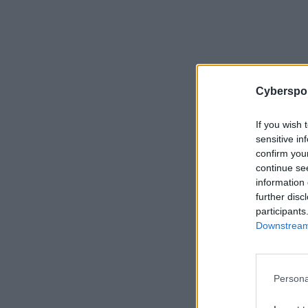
Cyberspor
If you wish 
sensitive in
confirm you
continue se
information 
further disc
participants
Downstream 
Persona