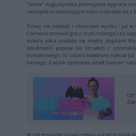
"damie" Augustyniaka potencjalna wygrana ozna
niezwykle przekonującym stylu rozprawili się z 
Polacy nie zwlekali z otwarciem wyniku i już 
Czerwoni wznowili grę z rzutu rożnego i po zagr
kolejny piłka znalazła się między słupkami Wę
Jakubowski popisał się strzałem z szesnast
kontaktowego, to ostatni kwadrans należał już
karnego, a wynik spotkania ustalił Damian "nats
CZY
Zapo
W roli gospodarza nasi rodacy poradzili sobie n