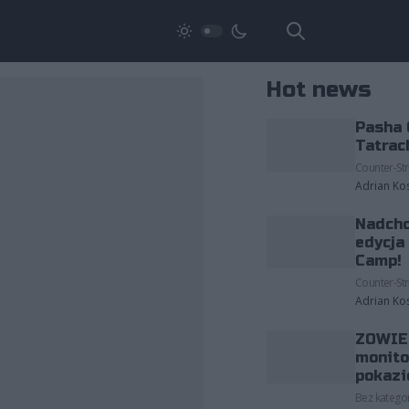
Hot news
Pasha 
Tatrac
Counter-Str
Adrian Ko
Nadcho
edycja
Camp!
Counter-Str
Adrian Ko
ZOWIE 
monito
pokazi
Bez kategor