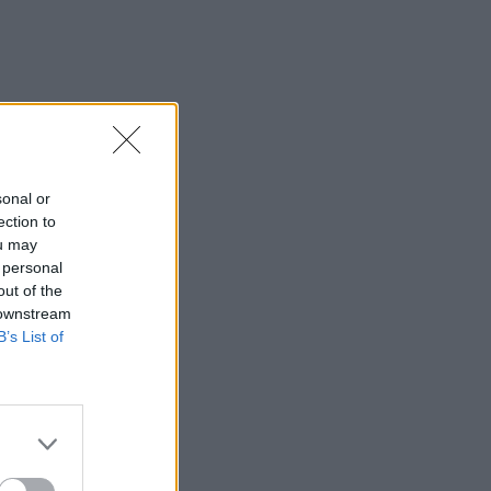
sonal or
ection to
ou may
 personal
out of the
 downstream
B’s List of