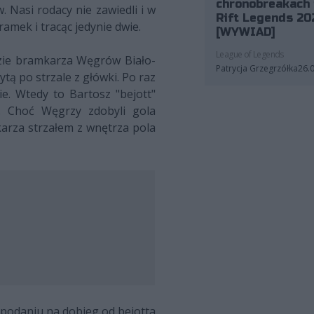
chronobreakach 
 Nasi rodacy nie zawiedli i w
Rift Legends 20
amek i tracąc jedynie dwie.
[WYWIAD]
League of Legends
ędzie bramkarza Węgrów Biało-
Patrycja Grzegrzółka
26.
tą po strzale z główki. Po raz
e. Wtedy to Bartosz "bejott"
w. Choć Węgrzy zdobyli gola
arza strzałem z wnętrza pola
m podaniu na dobieg od bejotta