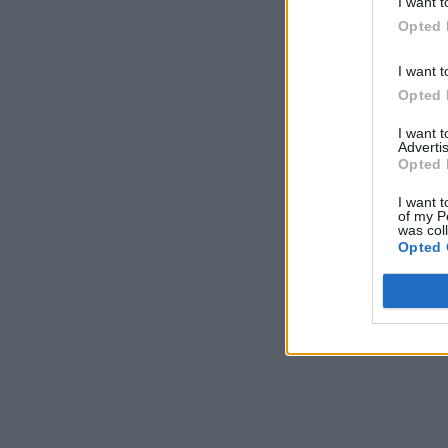
I want t
Opted 
I want t
Opted 
I want 
Advertis
Opted 
I want t
of my P
was col
Opted 