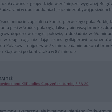
czała awans z grupy dzięki wcześniejszej wygranej Belgów.
Madziarami w obu spotkaniach, łącznie zdobywając siedem br
w ósmej minucie zapisali na koncie pierwszego gola. Po bł
aniu piłki w środek pola oglądaliśmy pierwszą bramkę zdoby
grów dopiero w drugiej połowie, a dokładnie w 65. minuci
ki w długi róg, nie dając szans golkiperowi oponentó
 do Polaków – najpierw w 77. minucie damie pokonał bramk
u" Gajewski po kontrataku w 87. minucie.
TAJ TEŻ:
wiedziano Klif Ladies Cup, żeński turniej FIFA 20
ieco mniej skutecznie, ale bynajmniej nie słabo. Po świetny