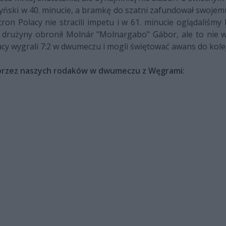
zyński w 40. minucie, a bramkę do szatni zafundował swojem
ron Polacy nie stracili impetu i w 61. minucie oglądaliśm
drużyny obronił Molnár "Molnargabo" Gábor, ale to nie 
acy wygrali 7:2 w dwumeczu i mogli świętować awans do kole
 przez naszych rodaków w dwumeczu z Węgrami: