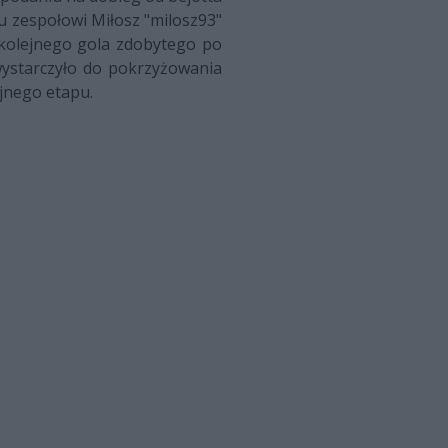
u zespołowi Miłosz "milosz93"
y kolejnego gola zdobytego po
wystarczyło do pokrzyżowania
jnego etapu.