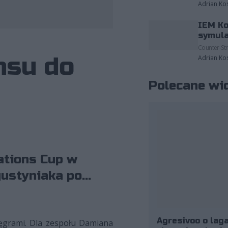
Adrian Ko
IEM Ko
fot. ESL
symula
Counter-Str
nsu do
Adrian Ko
Polecane wi
ations Cup w
ustyniaka po...
Agresivoo o laga
Węgrami. Dla zespołu Damiana